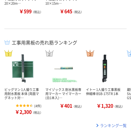
20×20m…
10×15m…
￥599
￥645
（税込）
（税込）
工事用黒板の売れ筋ランキング
ビッグマン 1人撮り工事
マイゾックス 耐水黒板専
イトー 1人撮り工事黒板
蔵
用耐水黒板 本体 (両面マ
用マーカー マイマーカー
伸縮棒 BSB-175TR 1本
S
グネット対…
(白1本入)…
G
￥401
￥1,320
(
4件
)
（税込）
（税込）
￥2,300
（税込）
ランキング一覧