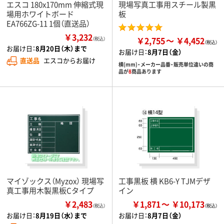
エスコ 180x170mm 伸縮式現
現場写真工事用スチール製黒
場用ホワイトボード
板
EA766ZG-11 1個（直送品）
￥3,232
￥2,755
￥4,452
（税込）
お届け日：
8月20日（木）まで
お届け日：
8月7日（金）
直送品
エスコからお届け
横(mm)・メーカー品番・販売単位違いの商
品が
8
商品あります
マイゾックス（Myzox） 現場写
工事黒板 横 KB6-Y TJMデザ
真工事用木製黒板Cタイプ
イン
￥2,483
￥1,871
￥10,173
（税込）
お届け日：
8月19日（水）まで
お届け日：
8月7日（金）