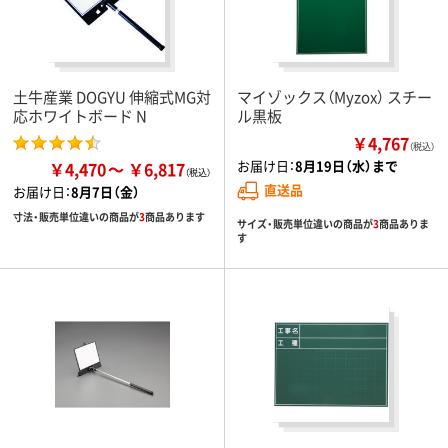
土牛産業 DOGYU 伸縮式MG対
マイゾックス（Myzox） スチー
応ホワイトボード N
ル黒板
￥4,767
（税込）
お届け日：
8月19日（水）まで
￥4,470
￥6,817
直送品
お届け日：
8月7日（金）
寸法・販売単位違いの商品が
3
商品あります
サイズ・販売単位違いの商品が
3
商品ありま
す