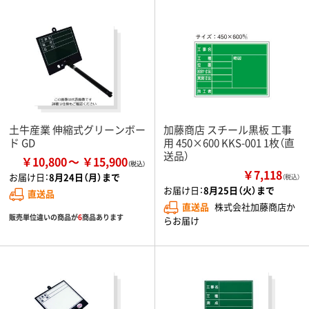
土牛産業 伸縮式グリーンボー
加藤商店 スチール黒板 工事
ド GD
用 450×600 KKS-001 1枚（直
送品）
￥10,800
￥15,900
￥7,118
お届け日：
8月24日（月）まで
（税込）
お届け日：
8月25日（火）まで
直送品
直送品
株式会社加藤商店か
販売単位違いの商品が
6
商品あります
らお届け