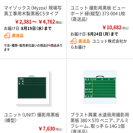
マイゾックス（Myzox） 現場写
ユニット 撮影用黒板 ビュー
真工事用木製黒板CSタイプ
ボード 緑(縦型) 373-004 1枚
（直送品）
￥2,381
￥4,762
￥10,682
お届け日：
8月19日（水）まで
（税込）
お届け日：
8月24日（月）まで
直送品
直送品
ユニット株式会社か
寸法・種類・販売単位違いの商品が
4
商品あり
らお届け
ます
ユニット（UNIT） 撮影用黒板
ブラスト興業 水道局用撮影用
（横型）
黒板 380×570 ベニア、アルミ
フレーム、取っ手 G-14G 1個
￥7,630
（税込）
（直送品）