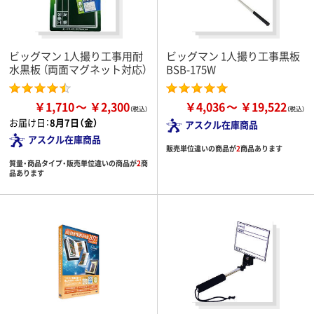
ビッグマン 1人撮り工事用耐
ビッグマン 1人撮り工事黒板
水黒板 （両面マグネット対応）
BSB-175W
￥1,710
￥2,300
￥4,036
￥19,522
お届け日：
8月7日（金）
アスクル在庫商品
アスクル在庫商品
販売単位違いの商品が
2
商品あります
質量・商品タイプ・販売単位違いの商品が
2
商
品あります