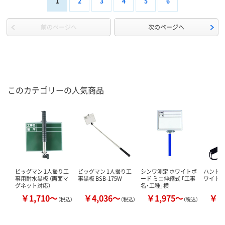
1
2
3
4
5
6
前のページへ
次のページへ
このカテゴリーの人気商品
ビッグマン 1人撮り工
ビッグマン 1人撮り工
シンワ測定 ホワイトボ
ハンドプ
事用耐水黒板 （両面マ
事黒板 BSB-175W
ード ミニ伸縮式 「工事
ワイト
グネット対応）
名・工種」横
￥1,710～
￥4,036～
￥1,975～
￥4
（税込）
（税込）
（税込）