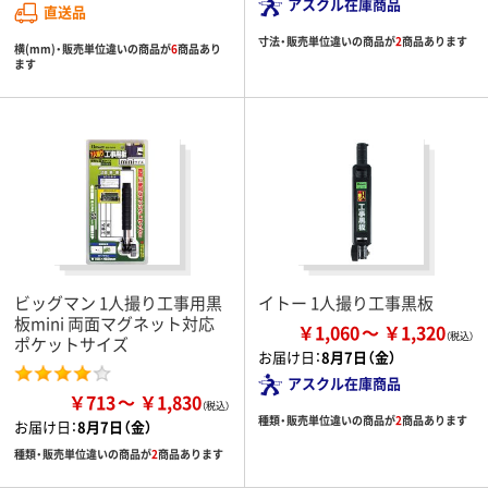
アスクル在庫商品
直送品
寸法・販売単位違いの商品が
2
商品あります
横(mm)・販売単位違いの商品が
6
商品あり
ます
ビッグマン 1人撮り工事用黒
イトー 1人撮り工事黒板
板mini 両面マグネット対応
￥1,060
￥1,320
ポケットサイズ
お届け日：
8月7日（金）
アスクル在庫商品
￥713
￥1,830
種類・販売単位違いの商品が
2
商品あります
お届け日：
8月7日（金）
種類・販売単位違いの商品が
2
商品あります