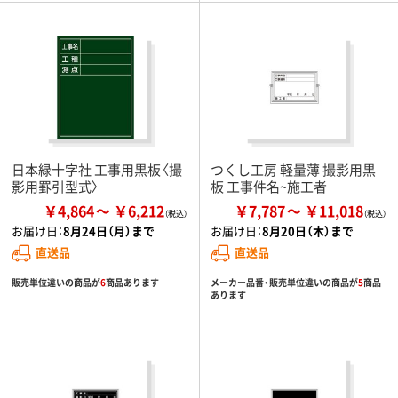
日本緑十字社 工事用黒板〈撮
つくし工房 軽量薄 撮影用黒
影用罫引型式〉
板 工事件名~施工者
￥4,864
￥6,212
￥7,787
￥11,018
お届け日：
8月24日（月）まで
お届け日：
8月20日（木）まで
直送品
直送品
販売単位違いの商品が
6
商品あります
メーカー品番・販売単位違いの商品が
5
商品
あります