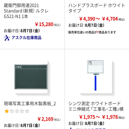
蔵衛門御用達2021
ハンドプラスボード ホワイト
Standard（新規） ルクレ
タイプ
GS21-N1 1本
￥4,390
￥4,704
￥15,280
お届け日：
8月7日（金）
（税込）
お届け日：
8月7日（金）
販売単位違いの商品が
7
商品あります
アスクル在庫商品
現場写真工事用木製黒板_2
シンワ測定 ホワイトボード
ミニ伸縮式 「工事名・工種」横
￥1,975
￥1,978
￥2,169
（税込）
お届け日：
8月7日（金）
お届け日：
8月7日（金）