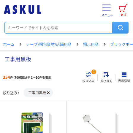
カゴ
メニュー
ホーム
テープ/梱包資材/店舗用品
掲示用品
ブラックボー
工事用黒板
1
254
件（700商品）中 1～50件を表示
表示切替
絞り込み
並び替え
工事用黒板
絞り込み