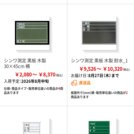
シンワ測定 黒板 木製
シンワ測定 黒板 木製 耐水_1
30×45cm 横
￥9,526
￥10,320
￥2,080
￥8,370
お届け日：
8月27日（木）まで
入荷予定：
2026年8月中旬
直送品
仕様・商品タイプ・販売単位違いの商品が
4
商
板面外寸(mm)横・販売単位違いの商品が
2
品あります
商品あります