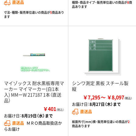
直送品
種類・商品タイプ・販売単位違いの商品が
8
商
品あります
寸法・種類・販売単位違いの商品が
5
商品あり
ます
マイゾックス 耐水黒板専用マ
シンワ測定 黒板 スチール製
ーカー マイマーカー(白1本
縦
入) MMーW 217187 1本（直送
￥7,295
￥8,097
品）
お届け日：
8月27日（木）まで
￥401
（税込）
直送品
お届け日：
8月19日（水）まで
板面外寸(mm)横・販売単位違いの商品が
2
直送品
ＭＲＯ商品取扱店か
商品あります
らお届け