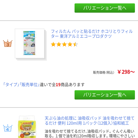
バリエーション一覧へ
フィルたん パッと貼るだけ ホコリとりフィル
ター 東洋アルミエコープロダクツ
￥298～
販売価格（税込）
「タイプ」「販売単位」
違いで全
19
商品あります
バリエーション一覧へ
天ぷら油の処理に 油吸収パッド 油を吸わせて捨て
るだけ 便利 120ml用 1パック（12個入）協和紙工
油を吸わせて捨てるだけ、油吸収パッド。ぐんぐん吸い
取る。１個で油を約120ml吸収します。環境にやさしい