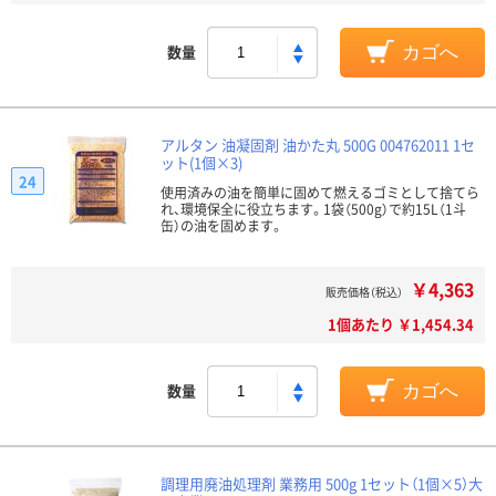
数量
カゴへ
アルタン 油凝固剤 油かた丸 500G 004762011 1セ
ット(1個×3)
24
使用済みの油を簡単に固めて燃えるゴミとして捨てら
れ、環境保全に役立ちます。1袋（500g）で約15L（1斗
缶）の油を固めます。
￥4,363
販売価格（税込）
1個あたり ￥1,454.34
数量
カゴへ
調理用廃油処理剤 業務用 500g 1セット（1個×5）大