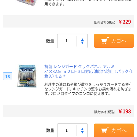
用できます。
￥229
販売価格（税込）
数量
カゴへ
抗菌 レンジガード クックパネル アルミ
84×32.5cm ２口・３口対応 油跳ね防止 1パック（1
枚入）まるき
18
料理中の油はねや飛び散りをしっかりガードする便利
なレンジガード。キッチンの壁やお鍋の汚れを防ぎま
す。2口、3口タイプのコンロに使えます。
￥198
販売価格（税込）
数量
カゴへ