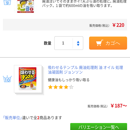
廃油注いでそのままポイ！天ぷら油の処理に。廃油処理
パック。１袋で約600mlの油を吸い取ります。
￥220
販売価格（税込）
数量
カゴへ
吸わせるテンプル 廃油処理剤 油 オイル 処理
油凝固剤 ジョンソン
健康油もしっかり吸い取る
￥187～
販売価格（税込）
「販売単位」
違いで全
2
商品あります
バリエーション一覧へ