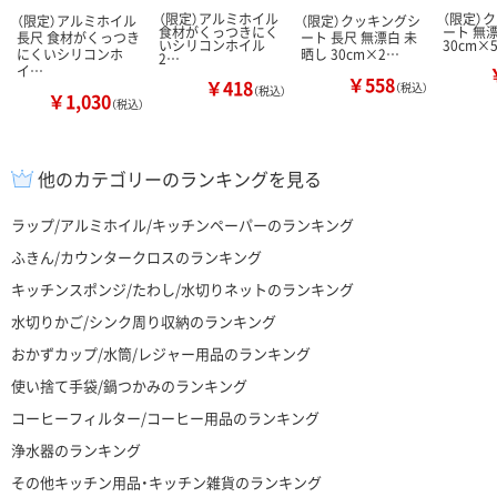
（限定）アルミホイル
（限定）
（限定）アルミホイル
（限定）クッキングシ
食材がくっつきにく
ート 無
長尺 食材がくっつき
ート 長尺 無漂白 未
いシリコンホイル
30cm×
にくいシリコンホ
晒し 30cm×2…
2…
イ…
￥558
￥418
（税込）
（税込）
￥1,030
（税込）
他のカテゴリーのランキングを見る
ラップ/アルミホイル/キッチンペーパーのランキング
ふきん/カウンタークロスのランキング
キッチンスポンジ/たわし/水切りネットのランキング
水切りかご/シンク周り収納のランキング
おかずカップ/水筒/レジャー用品のランキング
使い捨て手袋/鍋つかみのランキング
コーヒーフィルター/コーヒー用品のランキング
浄水器のランキング
その他キッチン用品・キッチン雑貨のランキング