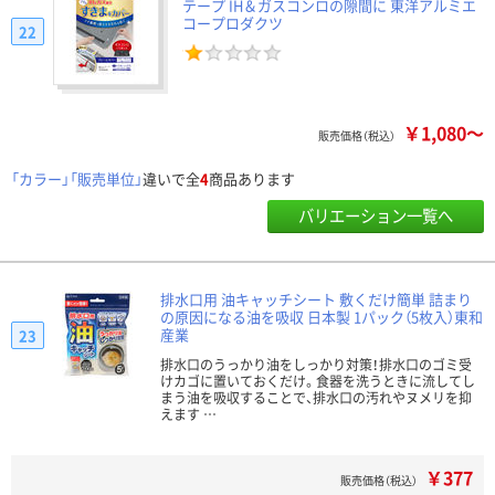
テープ IH＆ガスコンロの隙間に 東洋アルミエ
コープロダクツ
22
￥1,080～
販売価格（税込）
「カラー」「販売単位」
違いで全
4
商品あります
バリエーション一覧へ
排水口用 油キャッチシート 敷くだけ簡単 詰まり
の原因になる油を吸収 日本製 1パック（5枚入）東和
産業
23
排水口のうっかり油をしっかり対策！排水口のゴミ受
けカゴに置いておくだけ。食器を洗うときに流してし
まう油を吸収することで、排水口の汚れやヌメリを抑
えます …
￥377
販売価格（税込）