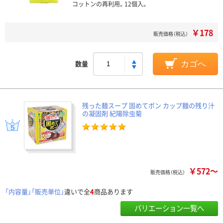
コットンの再利用。12個入。
￥178
販売価格（税込）
数量
カゴへ
残った麺スープ 固めてポン カップ麺の残り汁
の凝固剤 紀陽除虫菊
￥572～
販売価格（税込）
「内容量」「販売単位」
違いで全
4
商品あります
バリエーション一覧へ