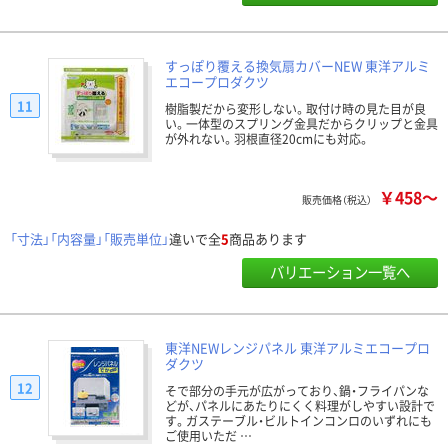
すっぽり覆える換気扇カバーNEW 東洋アルミ
エコープロダクツ
11
樹脂製だから変形しない。取付け時の見た目が良
い。一体型のスプリング金具だからクリップと金具
が外れない。羽根直径20cmにも対応。
￥458～
販売価格（税込）
「寸法」「内容量」「販売単位」
違いで全
5
商品あります
バリエーション一覧へ
東洋NEWレンジパネル 東洋アルミエコープロ
ダクツ
12
そで部分の手元が広がっており、鍋・フライパンな
どが、パネルにあたりにくく料理がしやすい設計で
す。ガステーブル・ビルトインコンロのいずれにも
ご使用いただ …