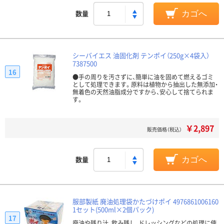
数量
カゴへ
シーバイエス 油固化剤 テンポイ（250g×4袋入）
7387500
16
●手の周りを汚さずに、簡単に油を固めて燃えるゴミ
として処理できます。原料は植物から抽出した無添加・
無着色の天然油脂成分ですから、安心して捨てられま
す。
￥2,897
販売価格（税込）
数量
カゴへ
服部製紙 廃油処理袋かたづけポイ 4976861006160
1セット(500ml×2個パック)
17
廃油や残り汁、飲み残し、ドレッシングなどの処理に使