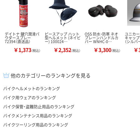
デイトナ 鍵穴潤滑パ
ピースアップ ハット
OSS 防水・防寒 ネオ
ユニカー
ウダースプレー
型ヘルメット (ネイビ
プレーンハンドルカ
キャップ
72394（直送品）
ー) 100024…
バー WNHC-0…
（シルバー
￥1,373
￥2,352
￥3,300
￥3
（税込）
（税込）
（税込）
他のカテゴリーのランキングを見る
バイクヘルメットのランキング
バイク用ウェアのランキング
バイク保管・盗難防止用品のランキング
バイクメンテナンス用品のランキング
バイクツーリング用品のランキング