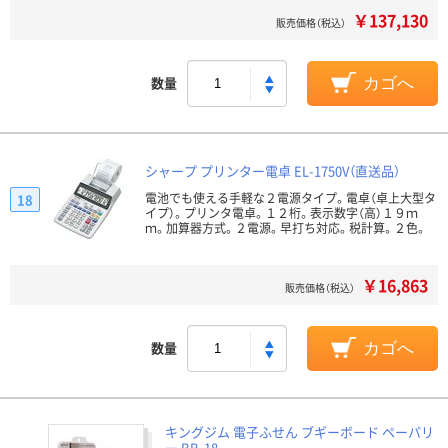
￥137,130
販売価格（税込）
数量
カゴへ
シャープ プリンター電卓 EL-1750V（直送品）
電池でも使える手軽な２電源タイプ。電卓（卓上大型タ
18
イプ）。プリンタ電卓。１２桁。表示数字（高）１９ｍ
ｍ。加算器方式。２電源。早打ち対応。税計算。２色。
￥16,863
販売価格（税込）
数量
カゴへ
キングジム 電子ふせん ブギーボード ペーパリ
ー BB-18