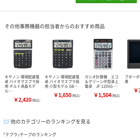
その他事務機器の担当者からのおすすめ商品
キヤノン 環境配慮電
キヤノン 環境配慮電
カシオ計算機 エコ
ブギーボー
卓 バイオマスプラ採
卓 バイオマスプラ採
＆グリーン中型卓上
黒
用 チルト液晶モデ
用 小型モデル GB…
電卓 JF-120VG-…
￥3
ル…
￥1,650
￥1,504
（税込）
（税込）
￥2,420
（税込）
他のカテゴリーのランキングを見る
「テプラ」テープのランキング