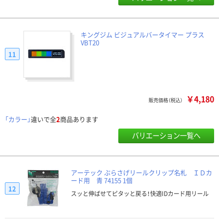
キングジム ビジュアルバータイマー プラス
VBT20
11
￥4,180
販売価格（税込）
「カラー」
違いで全
2
商品あります
バリエーション一覧へ
アーテック ぶらさげリールクリップ名札 ＩＤカ
ード用 青 74155 1個
12
スッと伸ばせてピタッと戻る！快適IDカード用リール