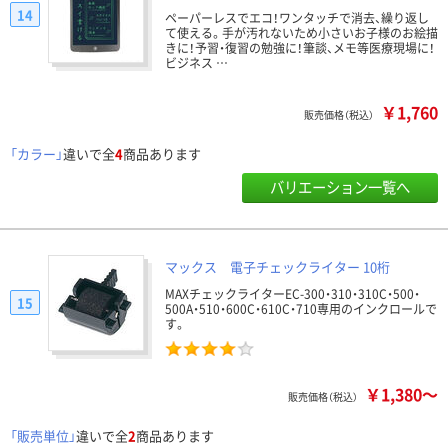
14
ペーパーレスでエコ！ワンタッチで消去、繰り返し
て使える。手が汚れないため小さいお子様のお絵描
きに！予習・復習の勉強に！筆談、メモ等医療現場に！
ビジネス …
￥1,760
販売価格（税込）
「カラー」
違いで全
4
商品あります
バリエーション一覧へ
マックス 電子チェックライター 10桁
MAXチェックライターEC-300・310・310C・500・
15
500A・510・600C・610C・710専用のインクロールで
す。
￥1,380～
販売価格（税込）
「販売単位」
違いで全
2
商品あります