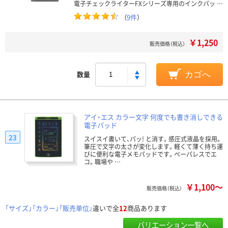
電子チェックライターFXシリーズ専用のインクパッ …
（
9件
）
￥1,250
販売価格（税込）
数量
カゴへ
アイ・エス カラー文字 何度でも書き消しできる
電子パッド
23
スイスイ書いて、パッ! と消す。感圧式液晶を採用。
筆圧で文字の太さが変化します。軽くて薄く持ち運
びに便利な電子メモパッドです。ペーパレスでエ
コ。職場や …
￥1,100～
販売価格（税込）
「サイズ」「カラー」「販売単位」
違いで全
12
商品あります
バリエーション一覧へ