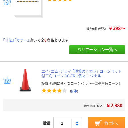
￥398～
販売価格（税込）
「寸法」「カラー」
違いで全
6
商品あります
バリエーション一覧へ
エイ・エム・ジェイ 「現場のチカラ」 コーンベット
付三角コーン DC-7R 1個 オリジナル
設置・収納に便利なコーンベット一体型三角コーン！
（
8件
）
￥2,980
販売価格（税込）
数量
カゴへ