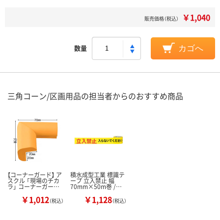
￥1,040
販売価格（税込）
数量
カゴへ
三角コーン/区画用品の担当者からのおすすめ商品
【コーナーガード】 ア
積水成型工業 標識テ
スクル 「現場のチカ
ープ 立入禁止 幅
ラ」 コーナーガー…
70mm×50m巻 /…
￥1,012
￥1,128
（税込）
（税込）