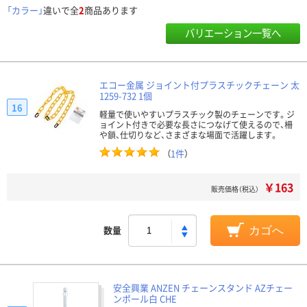
「カラー」
違いで全
2
商品あります
バリエーション一覧へ
エコー金属 ジョイント付プラスチックチェーン 太
1259-732 1個
16
軽量で使いやすいプラスチック製のチェーンです。ジ
ョイント付きで必要な長さにつなげて使えるので、柵
や鎖、仕切りなど、さまざまな場面で活躍します。
（
1件
）
￥163
販売価格（税込）
数量
カゴへ
安全興業 ANZEN チェーンスタンド AZチェー
ンポール白 CHE