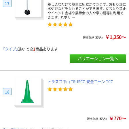
17
差し込むだけで簡単に組立ができます。おもり部に
水や砂などを入れることができます。立ち入り禁止
やイベント会場や展示会の人や車の誘導に利用で
きます。丸ポリ …
￥1,250～
販売価格（税込）
「タイプ」
違いで全
3
商品あります
バリエーション一覧へ
トラスコ中山 TRUSCO 安全コーン TCC
18
￥770～
販売価格（税込）