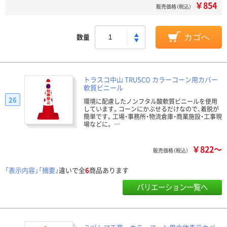
￥854
販売価格（税込）
数量
カゴへ
トラスコ中山 TRUSCO カラーコーン用カバー
軟質ビニール
26
環境に配慮したノンフタル酸軟質ビニールを使用
しています。コーンにかぶせるだけなので、着脱が
簡単です。工場・事務所・物流倉庫・商業施設・工事現
場などに。 …
￥822～
販売価格（税込）
「表示内容」「摘要」
違いで全
6
商品あります
バリエーション一覧へ