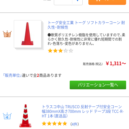
トーグ安全工業 トーグ ソフトカラーコーン 耐
久性・耐候性
●軟質ポリエチレン樹脂を使用していますので、柔
らかく耐久性・耐候性に非常に優れ短期間での割
れ・色落ち・変色がありません。
￥1,311～
販売価格（税込）
「販売単位」
違いで全
2
商品あります
バリエーション一覧へ
トラスコ中山 TRUSCO 反射テープ付安全コーン
幅380mmX高さ700mm レッド テープ3段 TCC-R-
HT 1本（直送品）
（
4件
）