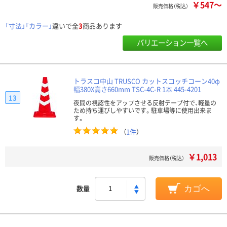
￥547～
販売価格（税込）
「寸法」「カラー」
違いで全
3
商品あります
バリエーション一覧へ
トラスコ中山 TRUSCO カットスコッチコーン40φ
幅380X高さ660mm TSC-4C-R 1本 445-4201
13
夜間の視認性をアップさせる反射テープ付で、軽量の
ため持ち運びしやすいです。駐車場等に使用出来ま
す。
（
1件
）
￥1,013
販売価格（税込）
数量
カゴへ