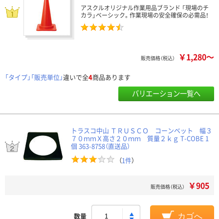
アスクルオリジナル作業用品ブランド 「現場のチ
カラ」ベーシック。作業現場の安全確保の必需品！
￥1,280～
販売価格（税込）
「タイプ」「販売単位」
違いで全
4
商品あります
バリエーション一覧へ
トラスコ中山 ＴＲＵＳＣＯ コーンベット 幅３
７０ｍｍＸ高さ２０ｍｍ 質量２ｋｇ T-COBE 1
個 363-8758（直送品）
（
1件
）
￥905
販売価格（税込）
数量
カゴへ