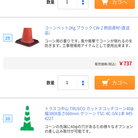
数量
カゴへ
コーンベット2Kg ブラック CW-2 熱田資材（直送
品）
29
コーン用の重りです。風や衝撃でコーンが倒れるのを
防ぎます。工事現場用アイテムとして使用出来ます。
￥737
販売価格（税込）
数量
カゴへ
トラスコ中山 TRUSCO カットスコッチコーン40φ
幅380X高さ660mm グリーン TSC-4C-GN 1本 445-
4227
30
コーンの先端に40φの穴があるため様々なオプション
の差し込み取付が可能です。