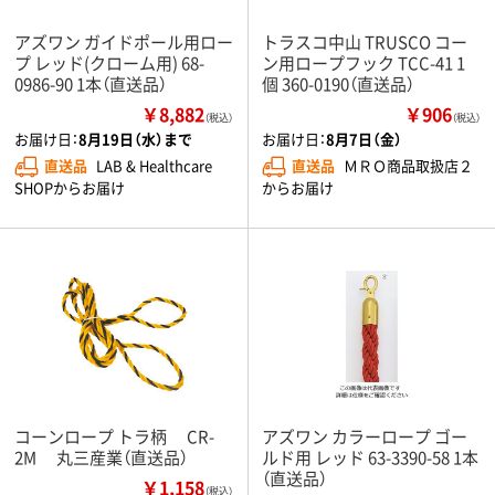
アズワン ガイドポール用ロー
トラスコ中山 TRUSCO コー
プ レッド(クローム用) 68-
ン用ロープフック TCC-41 1
0986-90 1本（直送品）
個 360-0190（直送品）
￥8,882
￥906
（税込）
（税込）
お届け日：
8月19日（水）まで
お届け日：
8月7日（金）
直送品
LAB & Healthcare
直送品
ＭＲＯ商品取扱店２
SHOPからお届け
からお届け
コーンロープ トラ柄 CR-
アズワン カラーロープ ゴー
2M 丸三産業（直送品）
ルド用 レッド 63-3390-58 1本
（直送品）
￥1,158
（税込）