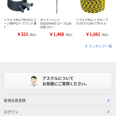
トラスコ中山 TRUSCO コ
ダイドーハント
トラスコ中山 トラロープ
ーン用PPロープフック 黒
DAIDОHANT ロープ止め
3つ打 9×30m TTR-9-3…
T…
丸型 13×…
￥323
￥1,468
￥1,661
（税込）
（税込）
（税込）
ランキング一覧
アスクルについて
お気軽にご質問ください。
新規会員登録
ログイン