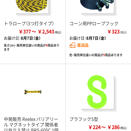
トラロープ（3つ打タイプ）
コーン用PPロープフック
￥377
￥2,543
￥323
（税込）
お届け日：
8月7日（金）
お届け日：
8月7日（金）
直送品
長さ(m)・販売単位違いの商品が
9
商品あり
ます
色・販売単位違いの商品が
5
商品あります
中発販売 Reelex バリアリー
プラフックS型
ル マグネットタイプ 関係者
￥224
￥286
以外立入禁止 BRS-605C 1個