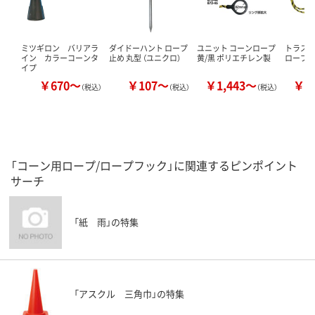
ミツギロン バリアラ
ダイドーハント ロープ
ユニット コーンロープ
トラスコ
イン カラーコーンタ
止め 丸型 （ユニクロ）
黄/黒 ポリエチレン製
ロープ 
イプ
￥670～
￥107～
￥1,443～
￥1
（税込）
（税込）
（税込）
「コーン用ロープ/ロープフック」に関連するピンポイント
サーチ
「紙 雨」の特集
「アスクル 三角巾」の特集