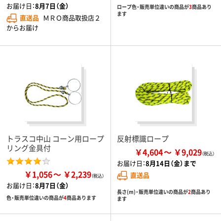
お届け日：
8月7日（金）
ロープ色・販売単位違いの商品が
3
商品あり
ます
直送品
ＭＲＯ商品取扱店２
からお届け
トラスコ中山 コーン用ロープ
反射標識ロープ
リング金具付
￥4,604
￥9,029
お届け日：
8月14日（金）まで
￥1,056
￥2,239
直送品
お届け日：
8月7日（金）
長さ(m)・販売単位違いの商品が
2
商品あり
色・販売単位違いの商品が
4
商品あります
ます