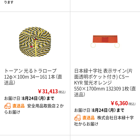
ります
トーアン 光るトラロープ
日本緑十字社 表示サイン(片
12φ×100m 34ー161 1本（直
面透明ポケット付き) CSー
送品）
KYR 蛍光オレンジ
550×1700mm 132309 1枚（直
￥31,413
（税込）
送品）
お届け日：
8月24日（月）まで
￥6,360
（税込）
直送品
安全用品取扱店２か
お届け日：
8月24日（月）まで
らお届け
直送品
株式会社日本緑十字
社からお届け