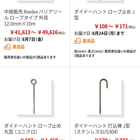
中発販売 Reelex バリアリー
ダイドーハント ロープ止め J
ル ロープタイプ 外径
型
12.0mm×10m
￥108
￥171
￥41,613
￥49,616
お届け日：
8月24日（月）まで
お届け日：
8月7日（金）
直送品
直送品
径(mm)・長さ(mm)・販売単位違いの商品が
3
商品あります
販売単位違いの商品が
2
商品あります
ダイドーハント ロープ止め
ダイドーハント 打込棒 J型
丸型 （ユニクロ）
（ステンレスSUS304）