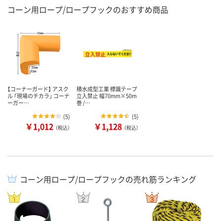
コーン用ロープ/ロープフックのおすすめ商品
【コーナーガード】 アスク
積水成型工業 標識テープ
ル 「現場のチカラ」 コーナ
立入禁止 幅70mm×50m
ーガー…
巻 /…
(
5
)
(
5
)
￥1,012
￥1,128
（税込）
（税込）
コーン用ロープ/ロープフックの売れ筋ランキング