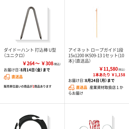
ダイドーハント 打込棒 U型
アイネット ロープガイド1段
（ユニクロ）
15x1200 IK509-13 1セット(10
本)（直送品）
￥264
￥308
￥11,580
お届け日：
8月14日（金）まで
（税込）
1本あたり ￥1,158
直送品
お届け日：
8月24日（月）まで
販売単位違いの商品が
2
商品あります
直送品
産業資材取扱店１か
らお届け