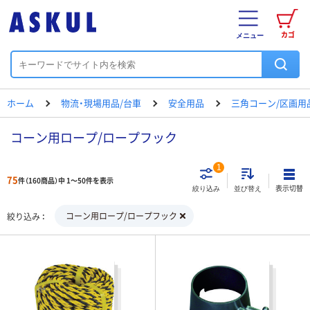
カゴ
メニュー
ホーム
物流・現場用品/台車
安全用品
三角コーン/区画用
コーン用ロープ/ロープフック
1
75
件（160商品）中 1～50件を表示
表示切替
絞り込み
並び替え
コーン用ロープ/ロープフック
絞り込み