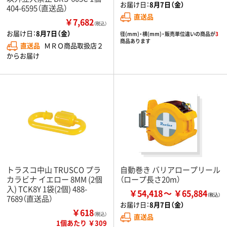
お届け日：
8月7日（金）
404-6595（直送品）
直送品
￥7,682
（税込）
お届け日：
8月7日（金）
径(mm)・横(mm)・販売単位違いの商品が
3
商品あります
直送品
ＭＲＯ商品取扱店２
からお届け
トラスコ中山 TRUSCO プラ
自動巻き バリアロープリール
カラビナ イエロー 8MM (2個
（ロープ長さ20m）
入) TCK8Y 1袋(2個) 488-
￥54,418
￥65,884
7689（直送品）
お届け日：
8月7日（金）
￥618
（税込）
直送品
1個あたり ￥309