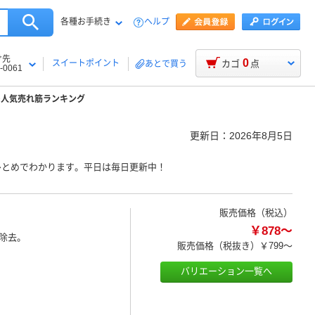
各種お手続き
ヘルプ
け先
0
スイートポイント
カゴ
点
あとで買う
-0061
の人気売れ筋ランキング
更新日：
2026年8月5日
ひとめでわかります。平日は毎日更新中！
販売価格（税込）
￥878～
除去。
販売価格（税抜き）
￥799～
バリエーション一覧へ