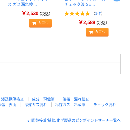
ス ガス漏れ検…
チェック液 SE…
￥2,530
（
1件
）
（税込）
￥2,588
（税込）
カゴへ
カゴへ
浸透探傷検査
成分 現像液
溶接 漏れ検査
探傷 表面
冷媒ガス漏れ
冷媒ガス 冷蔵庫
チェック漏れ
潤滑/接着/補修/化学製品のピンポイントサーチ一覧へ