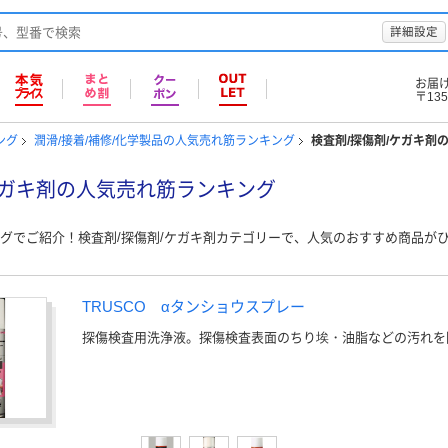
詳細設定
お届
〒135
ング
潤滑/接着/補修/化学製品の人気売れ筋ランキング
検査剤/探傷剤/ケガキ剤
ケガキ剤の人気売れ筋ランキング
グでご紹介！検査剤/探傷剤/ケガキ剤カテゴリーで、人気のおすすめ商品が
TRUSCO αタンショウスプレー
探傷検査用洗浄液。探傷検査表面のちり埃・油脂などの汚れを