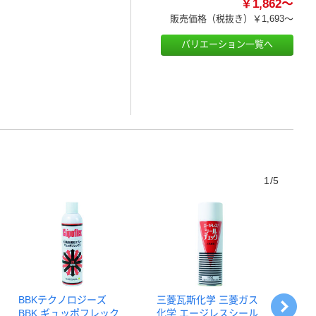
￥1,862～
販売価格（税抜き）
￥1,693～
バリエーション一覧へ
1/5
BBKテクノロジーズ
三菱瓦斯化学 三菱ガス
イチ
BBK ギュッポフレック
化学 エージレスシール
クロ