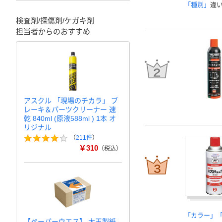
「種別」
違
検査剤/探傷剤/ケガキ剤
担当者からのおすすめ
アスクル 「現場のチカラ」 ブ
レーキ＆パーツクリーナー 速
乾 840ml (原液588ml ) 1本 オ
リジナル
（
211件
）
￥310
（税込）
「カラー」
【ペーパーウエス】 大王製紙