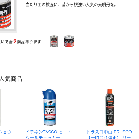
当たり面の検査に、昔から根強い人気の光明丹を。
2
違いで全
商品あります
人気商品
ンショウ
イチネンTASCO ヒート
トラスコ中山 TRUSCO
シールチェッカー
【一時受注停止】 リー