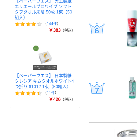
【ペーパーウエス】 大王製紙
エリエールプロワイプ ソフト
タフタオル未晒 50枚 1束（50
組入）
（
144件
）
￥383
（税込）
【ペーパーウエス】 日本製紙
クレシア キムタオルホワイト4
つ折り 61012 1束（50組入）
（
11件
）
￥426
（税込）