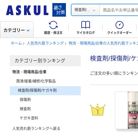
...
検査剤/
カテゴリー
履歴・再注文
マイカタログ
クイックオーダー
ホーム
人気売れ筋ランキング
物流・現場用品/台車の人気売れ筋ランキ
検査剤/探傷剤/
カテゴリー別ランキング
物流・現場用品/台車
ご注文の多い順にランキン
潤滑/接着/補修/化学製品
検査剤/探傷剤/ケガキ剤
探傷剤
検査剤
ケガキ塗料
人気売れ筋ランキングへ戻る