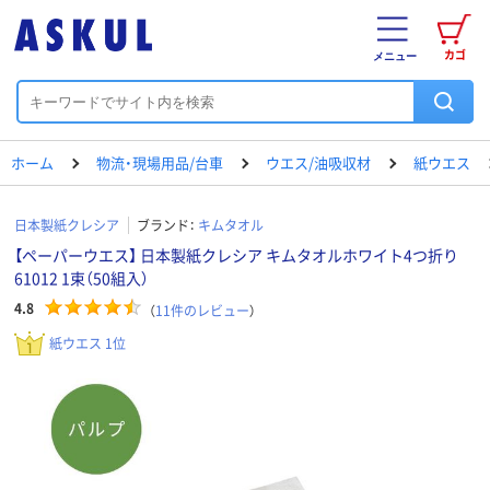
カゴ
メニュー
ホーム
物流・現場用品/台車
ウエス/油吸収材
紙ウエス
日本製紙クレシア
ブランド：
キムタオル
【ペーパーウエス】 日本製紙クレシア キムタオルホワイト4つ折り
61012 1束（50組入）
4.8
（
11
件のレビュー
）
紙ウエス 1位