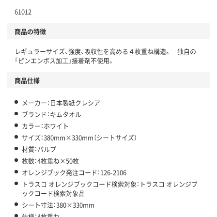
61012
商品の特徴
レギュラーサイズ、強度、吸収性を高める４枚重ね構造。 独自の
「ピンエンボス加工」接着剤不使用。
商品仕様
メーカー：日本製紙クレシア
ブランド：キムタオル
カラー：ホワイト
サイズ：380mm×330mm（シートサイズ）
材質：パルプ
枚数：4枚重ね×50枚
オレンジブック発注コード：126-2106
トラスコ オレンジブックコード検索対象：トラスコ オレンジブ
ックコード検索対象品
シート寸法：380×330mm
仕様：4枚重ね