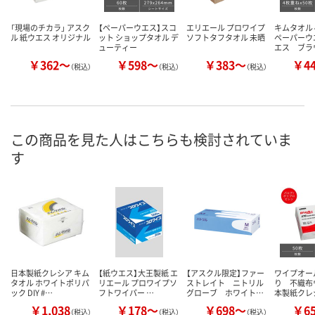
「現場のチカラ」 アスク
【ペーパーウエス】スコ
エリエール プロワイプ
キムタオル
ル 紙ウエス オリジナル
ット ショップタオル デ
ソフトタフタオル 未晒
ペーパーウ
ューティー
エス ブラ
￥362～
￥598～
￥383～
￥4
（税込）
（税込）
（税込）
この商品を見た人はこちらも検討されていま
す
日本製紙クレシア キム
【紙ウエス】大王製紙 エ
【アスクル限定】ファー
ワイプオール
タオル ホワイトポリパ
リエール プロワイプソ
ストレイト ニトリル
り 不織布
ック DIY #…
フトワイパー …
グローブ ホワイト…
本製紙クレ
￥1,038
￥178～
￥698～
￥6
（税込）
（税込）
（税込）