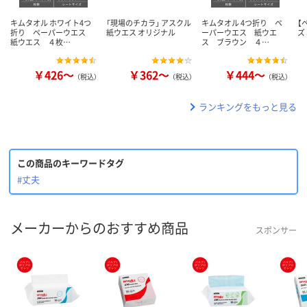
キムタオル ホワイト4つ
「現場のチカラ」 アスクル
キムタオル 4つ折り ペ
【
折り ペーパーウエス
紙ウエス オリジナル
ーパーウエス 紙ウエ
ズ 
紙ウエス ４枚…
ス ブラウン ４…
￥426～
￥362～
￥444～
（税込）
（税込）
（税込）
ランキングをもっと見る
この商品のキーワードタグ
#丈夫
メーカーからのおすすめ商品
スポンサー