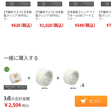
【不織布ウエス】 日本製
【不織布ウエス】 日本製
日本製紙クレシア ワイ
【不織布ウ
紙クレシア WYPALL
紙クレシア WYPALL
プオールX50 フードエ
紙クレシア
ワ…
ワ…
リア …
ワ…
¥626（税込）
¥1,020（税込）
¥548（税込）
¥
一緒に購入する
3点
の合計金額
カゴへ
￥2,504
（税込）