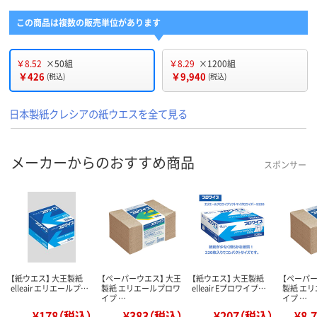
この商品は複数の販売単位があります
￥8.52
×50組
￥8.29
×1200組
￥426
￥9,940
(税込)
(税込)
日本製紙クレシアの紙ウエスを全て見る
メーカーからのおすすめ商品
スポンサー
【紙ウエス】 大王製紙
【ペーパーウエス】 大王
【紙ウエス】 大王製紙
【ペーパー
elleair エリエールプ…
製紙 エリエールプロワ
elleair Eプロワイプ…
製紙 エ
イプ …
イプ …
¥178（税込）
¥383（税込）
¥207（税込）
¥8,