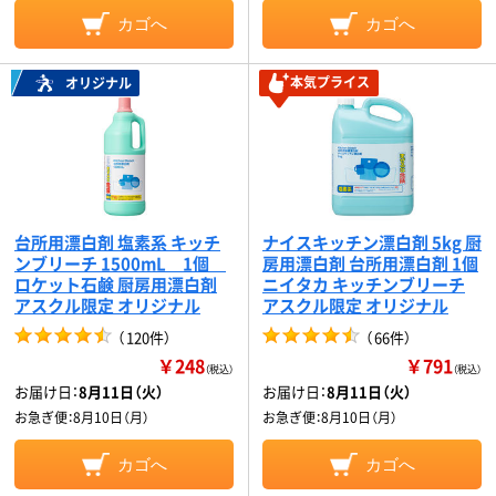
カゴへ
カゴへ
本気プライス
オリジナル
台所用漂白剤 塩素系 キッチ
ナイスキッチン漂白剤 5kg 厨
ンブリーチ 1500mL 1個
房用漂白剤 台所用漂白剤 1個
ロケット石鹸 厨房用漂白剤
ニイタカ キッチンブリーチ
アスクル限定 オリジナル
アスクル限定 オリジナル
（
120件
）
（
66件
）
￥248
￥791
（税込）
（税込）
お届け日：
8月11日（火）
お届け日：
8月11日（火）
お急ぎ便：
8月10日（月）
お急ぎ便：
8月10日（月）
カゴへ
カゴへ