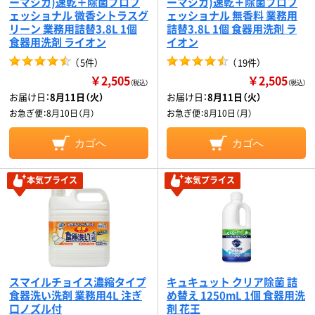
ーマジカ)速乾＋除菌プロフ
ーマジカ)速乾＋除菌プロフ
ェッショナル 微香シトラスグ
ェッショナル 無香料 業務用
リーン 業務用詰替3.8L 1個
詰替3.8L 1個 食器用洗剤 ラ
食器用洗剤 ライオン
イオン
（
5件
）
（
19件
）
￥2,505
￥2,505
（税込）
（税込）
お届け日：
8月11日（火）
お届け日：
8月11日（火）
お急ぎ便：
8月10日（月）
お急ぎ便：
8月10日（月）
カゴへ
カゴへ
本気プライス
本気プライス
スマイルチョイス濃縮タイプ
キュキュット クリア除菌 詰
食器洗い洗剤 業務用4L 注ぎ
め替え 1250mL 1個 食器用洗
口ノズル付
剤 花王