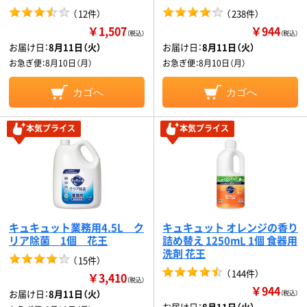
（
12件
）
（
238件
）
￥1,507
￥944
（税込）
（税込）
お届け日：
8月11日（火）
お届け日：
8月11日（火）
お急ぎ便：
8月10日（月）
お急ぎ便：
8月10日（月）
カゴへ
カゴへ
本気プライス
本気プライス
キュキュット業務用4.5L ク
キュキュット オレンジの香り
リア除菌 1個 花王
詰め替え 1250mL 1個 食器用
洗剤 花王
（
15件
）
（
144件
）
￥3,410
（税込）
￥944
お届け日：
8月11日（火）
（税込）
お届け日：
8月11日（火）