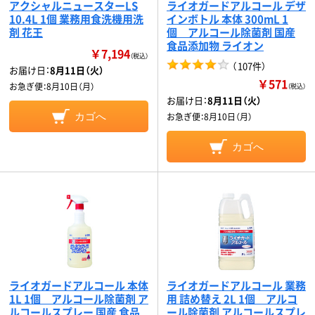
アクシャルニュースターLS
ライオガードアルコール デザ
10.4L 1個 業務用食洗機用洗
インボトル 本体 300mL 1
剤 花王
個 アルコール除菌剤 国産
食品添加物 ライオン
￥7,194
（税込）
（
107件
）
お届け日：
8月11日（火）
￥571
お急ぎ便：
8月10日（月）
（税込）
お届け日：
8月11日（火）
カゴへ
お急ぎ便：
8月10日（月）
カゴへ
ライオガードアルコール 本体
ライオガードアルコール 業務
1L 1個 アルコール除菌剤 ア
用 詰め替え 2L 1個 アルコ
ルコールスプレー 国産 食品
ール除菌剤 アルコールスプレ