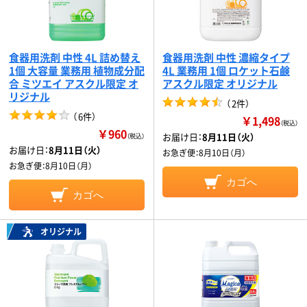
食器用洗剤 中性 4L 詰め替え
食器用洗剤 中性 濃縮タイプ
1個 大容量 業務用 植物成分配
4L 業務用 1個 ロケット石鹸
合 ミツエイ アスクル限定 オ
アスクル限定 オリジナル
リジナル
（
2件
）
（
6件
）
￥1,498
（税込）
￥960
お届け日：
8月11日（火）
（税込）
お届け日：
8月11日（火）
お急ぎ便：
8月10日（月）
お急ぎ便：
8月10日（月）
カゴへ
カゴへ
オリジナル