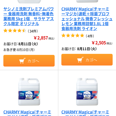
ヤシノミ洗剤プレミアムパワ
CHARMY Magica(チャーミ
ー 食器用洗剤 無香料・無着色
ーマジカ)速乾＋除菌プロフ
業務用 5kg 1個 サラヤ アス
ェッショナル 微香フレッシュ
クル限定 オリジナル
レモン 業務用詰替3.8L 1個
食器用洗剤 ライオン
（
34件
）
（
4件
）
￥2,857
（税込）
￥2,505
お届け日：
8月11日（火）
（税込）
お届け日：
8月11日（火）
お急ぎ便：
8月10日（月）
カゴへ
カゴへ
CHARMY Magica(チャーミ
CHARMY Magica(チャーミ