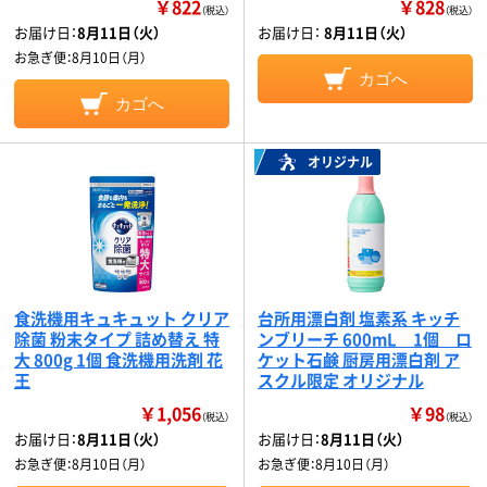
￥822
￥828
（税込）
（税込）
お届け日：
8月11日（火）
お届け日：
8月11日（火）
お急ぎ便：
8月10日（月）
カゴへ
カゴへ
オリジナル
食洗機用キュキュット クリア
台所用漂白剤 塩素系 キッチ
除菌 粉末タイプ 詰め替え 特
ンブリーチ 600mL 1個 ロ
大 800g 1個 食洗機用洗剤 花
ケット石鹸 厨房用漂白剤 ア
王
スクル限定 オリジナル
￥1,056
￥98
（税込）
（税込）
お届け日：
8月11日（火）
お届け日：
8月11日（火）
お急ぎ便：
8月10日（月）
お急ぎ便：
8月10日（月）