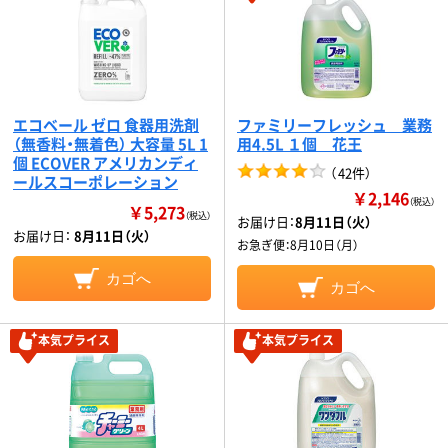
エコベール ゼロ 食器用洗剤
ファミリーフレッシュ 業務
（無香料・無着色） 大容量 5L 1
用4.5L １個 花王
個 ECOVER アメリカンディ
（
42件
）
ールスコーポレーション
￥2,146
（税込）
￥5,273
（税込）
お届け日：
8月11日（火）
お届け日：
8月11日（火）
お急ぎ便：
8月10日（月）
カゴへ
カゴへ
本気プライス
本気プライス