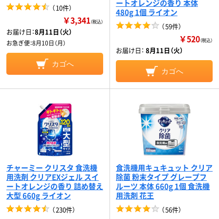
ートオレンジの香り 本体
（
10件
）
480g 1個 ライオン
￥3,341
（税込）
（
59件
）
お届け日：
8月11日（火）
￥520
（税込）
お急ぎ便：
8月10日（月）
お届け日：
8月11日（火）
カゴへ
カゴへ
チャーミー クリスタ 食洗機
食洗機用キュキュット クリア
用洗剤 クリアEXジェル スイ
除菌 粉末タイプ グレープフ
ートオレンジの香り 詰め替え
ルーツ 本体 660g 1個 食洗機
大型 660g ライオン
用洗剤 花王
（
230件
）
（
56件
）