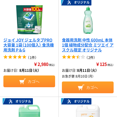
オリジナル
ジョイ JOY ジェルタブPRO
食器用洗剤 中性 600mL 本体
大容量 1袋（100個入） 食洗機
1個 植物成分配合 ミツエイ ア
用洗剤 P＆G
スクル限定 オリジナル
（
1件
）
（
2件
）
￥2,980
￥125
（税込）
（税込）
お届け日：
8月11日（火）
お届け日：
8月11日（火）
お急ぎ便：
8月10日（月）
カゴへ
カゴへ
オリジナル
オリジナル