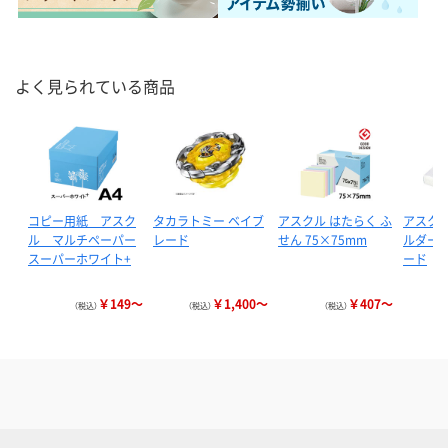
よく見られている商品
コピー用紙 アスク
タカラトミー ベイブ
アスクル はたらく ふ
アスクル
ル マルチペーパー
レード
せん 75×75mm
ルダー 
スーパーホワイト+
ード
￥149～
￥1,400～
￥407～
（税込）
（税込）
（税込）