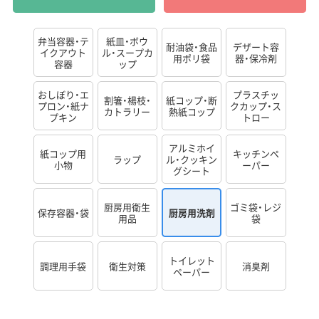
弁当容器・テ
紙皿・ボウ
耐油袋・食品
デザート容
イクアウト
ル・スープカ
用ポリ袋
器・保冷剤
容器
ップ
おしぼり・エ
プラスチッ
割箸・楊枝・
紙コップ・断
プロン・紙ナ
クカップ・ス
カトラリー
熱紙コップ
プキン
トロー
アルミホイ
紙コップ用
キッチンペ
ラップ
ル・クッキン
小物
ーパー
グシート
厨房用衛生
ゴミ袋・レジ
保存容器・袋
厨房用洗剤
用品
袋
トイレット
調理用手袋
衛生対策
消臭剤
ペーパー