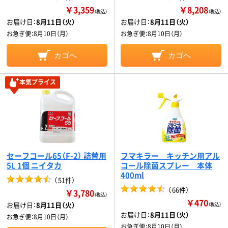
￥3,359
￥8,208
（税込）
（税込）
お届け日：
8月11日（火）
お届け日：
8月11日（火）
お急ぎ便：
8月10日（月）
お急ぎ便：
8月10日（月）
カゴへ
カゴへ
本気プライス
セーフコール65（F-2） 詰替用
フマキラー キッチン用アル
5L 1個 ニイタカ
コール除菌スプレー 本体
400ml
（
51件
）
（
66件
）
￥3,780
（税込）
￥470
お届け日：
8月11日（火）
（税込）
お届け日：
8月11日（火）
お急ぎ便：
8月10日（月）
お急ぎ便：
8月10日（月）