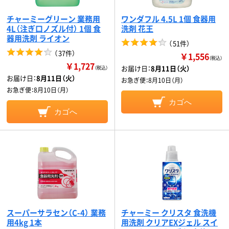
チャーミーグリーン 業務用
ワンダフル 4.5L 1個 食器用
4L（注ぎ口ノズル付） 1個 食
洗剤 花王
器用洗剤 ライオン
（
51件
）
（
37件
）
￥1,556
（税込）
￥1,727
お届け日：
8月11日（火）
（税込）
お届け日：
8月11日（火）
お急ぎ便：
8月10日（月）
お急ぎ便：
8月10日（月）
カゴへ
カゴへ
スーパーサラセン（C-4） 業務
チャーミー クリスタ 食洗機
用4kg 1本
用洗剤 クリアEXジェル スイ