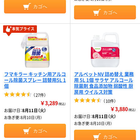
カゴへ
カゴへ
本気プライス
フマキラー キッチン用アルコ
アルペットNV 詰め替え 業務
ール除菌スプレー 詰替用5L 1
用 5L 1個 サラヤ アルコール
個
除菌剤 食品添加物 弱酸性 厨
房用 ウイルス対策
（
27件
）
（
10件
）
￥3,289
（税込）
￥3,880
お届け日：
8月11日（火）
（税込）
お届け日：
8月11日（火）
お急ぎ便：
8月10日（月）
お急ぎ便：
8月10日（月）
カゴへ
カゴへ