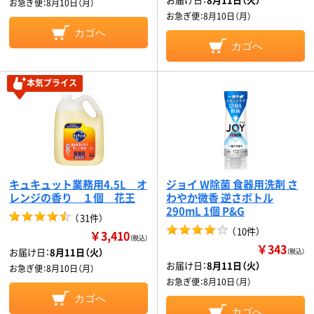
お急ぎ便：
8月10日（月）
お急ぎ便：
8月10日（月）
カゴへ
カゴへ
本気プライス
キュキュット業務用4.5L オ
ジョイ W除菌 食器用洗剤 さ
レンジの香り １個 花王
わやか微香 逆さボトル
290mL 1個 P&G
（
31件
）
（
10件
）
￥3,410
（税込）
￥343
お届け日：
8月11日（火）
（税込）
お届け日：
8月11日（火）
お急ぎ便：
8月10日（月）
お急ぎ便：
8月10日（月）
カゴへ
カゴへ