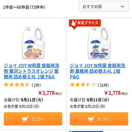
おすすめ順
1件目～60件目（73件中）
本気プライス
ジョイ JOY W除菌 食器用洗
ジョイ JOY W除菌 食器用洗
剤 贅沢シトラスオレンジ 業
剤 業務用 詰め替え4L 1個
務用 詰め替え4L 1個 P&G
P&G
（
2件
）
（
31件
）
￥2,778
￥2,778
（税込）
（税込）
お届け日：
8月11日（火）
お届け日：
8月11日（火）
お急ぎ便：
8月10日（月）
お急ぎ便：
8月10日（月）
カゴへ
カゴへ