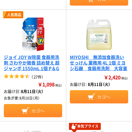
人気商品
ジョイ JOY W除菌 食器用洗
MIYOSHI 無添加食器洗い
剤 さわやか微香 詰め替え 超
せっけん 業務用 4L 1個 ミヨ
ジャンボ 1550mL 1個 P＆G
シ石鹸 食器用洗剤 大容量
￥2,420
（
27件
）
（税込）
￥1,098
お届け日：
8月11日（火）
（税込）
お届け日：
8月11日（火）
カゴへ
お急ぎ便：
8月10日（月）
カゴへ
本気プライス