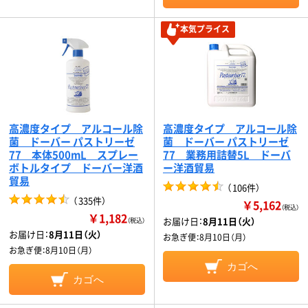
本気プライス
高濃度タイプ アルコール除
高濃度タイプ アルコール除
菌 ドーバー パストリーゼ
菌 ドーバー パストリーゼ
77 本体500mL スプレー
77 業務用詰替5L ドーバ
ボトルタイプ ドーバー洋酒
ー洋酒貿易
貿易
（
106件
）
（
335件
）
￥5,162
（税込）
￥1,182
お届け日：
8月11日（火）
（税込）
お届け日：
8月11日（火）
お急ぎ便：
8月10日（月）
お急ぎ便：
8月10日（月）
カゴへ
カゴへ