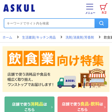
カゴ
メニュー
ホーム
生活雑貨/キッチン用品
洗剤/消臭剤/芳香剤
飲食