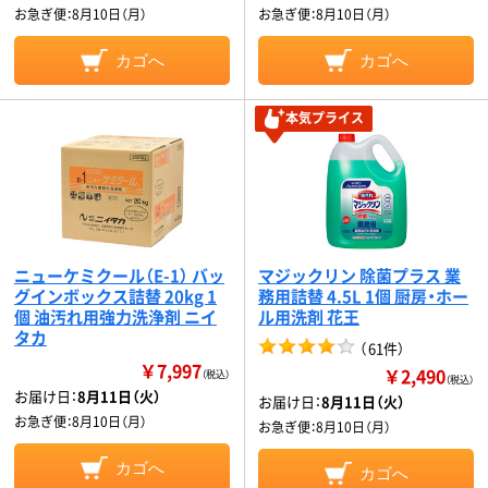
お急ぎ便：
8月10日（月）
お急ぎ便：
8月10日（月）
カゴへ
カゴへ
本気プライス
ニューケミクール（E-1） バッ
マジックリン 除菌プラス 業
グインボックス詰替 20kg 1
務用詰替 4.5L 1個 厨房・ホー
個 油汚れ用強力洗浄剤 ニイ
ル用洗剤 花王
タカ
（
61件
）
￥7,997
￥2,490
（税込）
（税込）
お届け日：
8月11日（火）
お届け日：
8月11日（火）
お急ぎ便：
8月10日（月）
お急ぎ便：
8月10日（月）
カゴへ
カゴへ