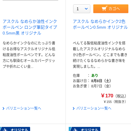
カゴへ
アスクル なめらか油性インク
アスクル なめらかインク2色
ボールペン ロング筆記タイプ
ボールペン0.5mm オリジナル
0.5mm黒 オリジナル
なめらかインクなのにたっぷり書
ぺんてる製低粘度油性インクを搭
けるお得なアスクルオリジナル低
載したアスクルオリジナルなめら
粘度油性ボールペンです。どんな
か2色ボールペン。どこまでも書き
方にも馴染むオールカバーグリッ
続けたくなるなめらかな書き味を
プや折れにくい金...
実現しました。...
在庫
あり
お届け日
8月8日（土）
お急ぎ便
8月7日（金）
￥170
（税込）
￥155
（税抜き）
バリエーション一覧へ
バリエーション一覧へ
オリジナル
オリジナル