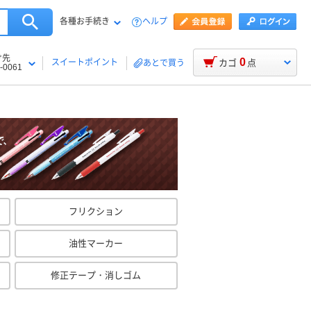
各種お手続き
ヘルプ
け先
0
スイートポイント
カゴ
点
あとで買う
-0061
フリクション
油性マーカー
修正テープ・消しゴム