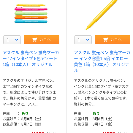
カゴへ
カゴへ
アスクル 蛍光ペン 蛍光マーカ
アスクル 蛍光ペン 蛍光マーカ
ー ツインタイプ 5色アソート
ー インク容量1.5倍 イエロー
1箱（10本入） オリジナル
黄色 1箱（10本入） オリジナ
ル
アスクルのオリジナル蛍光ペン。
アスクルのオリジナル蛍光ペン、
太字と細字のツインタイプなの
インク容量1.5倍タイプ（※アスク
で、用途によって使い分けできま
ル蛍光ペンシングルタイプとの比
す。資料の色分けや、重要箇所の
較）。1本で長く使えてお得です。
マーキングに。アス...
資料の色分...
在庫
あり
在庫
あり
お届け日
8月8日（土）
お届け日
8月8日（土）
お急ぎ便
8月7日（金）
お急ぎ便
8月7日（金）