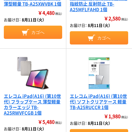
薄型軽量 TB-A25XWVBK 1個
指紋防止 反射防止 TB-
A25MFLFAHD 1個
￥4,480
（税込）
￥2,580
お届け日：
8月11日（火）
（税込）
お届け日：
8月11日（火）
カゴへ
カゴへ
エレコム iPad(A16) (第10世
エレコム iPad(A16) (第10世
代) フラップケース 薄型軽量
代) ソフトクリアケース 軽量
カラーエッジ TB-
TB-A25RUCCR 1個
A25RWVFCGB 1個
￥1,980
（税込）
￥5,480
お届け日：
8月11日（火）
（税込）
お届け日：
8月11日（火）