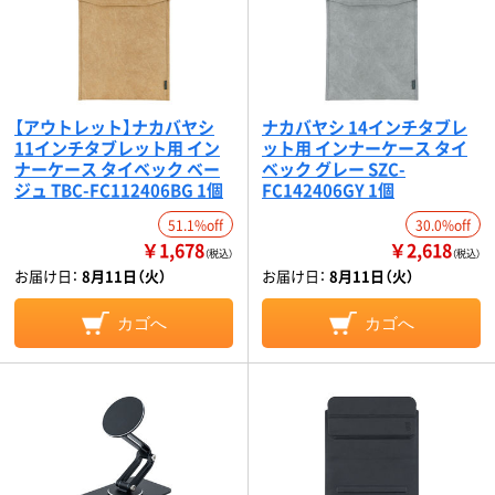
【アウトレット】ナカバヤシ
ナカバヤシ 14インチタブレ
11インチタブレット用 イン
ット用 インナーケース タイ
ナーケース タイベック ベー
ベック グレー SZC-
ジュ TBC-FC112406BG 1個
FC142406GY 1個
51.1%off
30.0%off
￥1,678
￥2,618
（税込）
（税込）
お届け日：
8月11日（火）
お届け日：
8月11日（火）
カゴへ
カゴへ