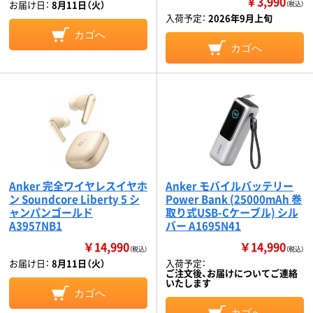
￥3,990
お届け日：
8月11日（火）
（税込）
入荷予定：
2026年9月上旬
カゴへ
カゴへ
Anker 完全ワイヤレスイヤホ
Anker モバイルバッテリー
ン Soundcore Liberty 5 シ
Power Bank (25000mAh 巻
ャンパンゴールド
取り式USB-Cケーブル) シル
A3957NB1
バー A1695N41
￥14,990
￥14,990
（税込）
（税込）
お届け日：
8月11日（火）
入荷予定：
ご注文後、お届けについてご連絡
いたします
カゴへ
カゴへ