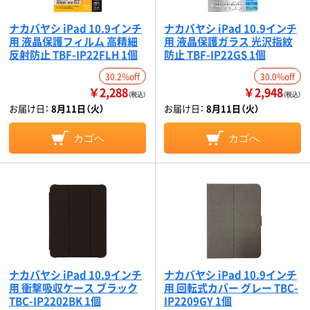
ナカバヤシ iPad 10.9インチ
ナカバヤシ iPad 10.9インチ
用 液晶保護フィルム 高精細
用 液晶保護ガラス 光沢指紋
反射防止 TBF-IP22FLH 1個
防止 TBF-IP22GS 1個
30.2%off
30.0%off
￥2,288
￥2,948
（税込）
（税込）
お届け日：
8月11日（火）
お届け日：
8月11日（火）
カゴへ
カゴへ
ナカバヤシ iPad 10.9インチ
ナカバヤシ iPad 10.9インチ
用 衝撃吸収ケース ブラック
用 回転式カバー グレー TBC-
TBC-IP2202BK 1個
IP2209GY 1個