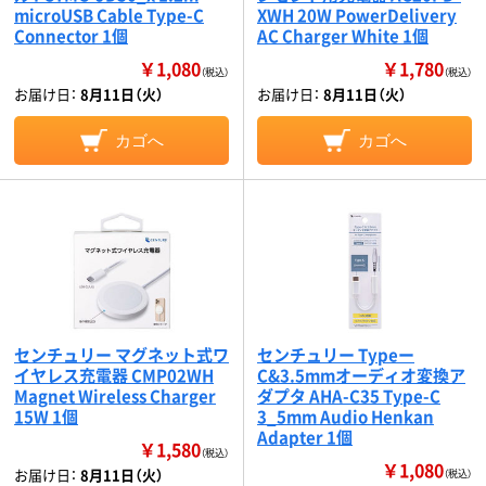
microUSB Cable Type-C
XWH 20W PowerDelivery
Connector 1個
AC Charger White 1個
￥1,080
￥1,780
（税込）
（税込）
お届け日：
8月11日（火）
お届け日：
8月11日（火）
カゴへ
カゴへ
センチュリー マグネット式ワ
センチュリー Typeー
イヤレス充電器 CMP02WH
C&3.5mmオーディオ変換ア
Magnet Wireless Charger
ダプタ AHA-C35 Type-C
15W 1個
3_5mm Audio Henkan
Adapter 1個
￥1,580
（税込）
￥1,080
お届け日：
8月11日（火）
（税込）