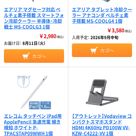
エアリア マグセーフ対応 ペ
エアリア タブレット冷却クー
ルチェ素子搭載 スマートフォ
ラー アナコンダ ペルチェ素
ン冷却クーラー 半導体・冷却
子搭載 MS-COOLG4 1個
戦士 MS-COOLG3 1個
￥3,580
（税込）
￥2,980
入荷予定：
2026年9月中旬
（税込）
お届け日：
8月11日（火）
カゴへ
カゴへ
エレコム タッチペン iPad用
【アウトレット】Vodaview コ
ApplePencil 急速充電 傾き
ンパクトスマホスタンド
検知 ホワイト P-
HDMI 4K60Hz PD100W VV-
TPACSTAP09WWH 1個
KZW-C4222-VV 1個