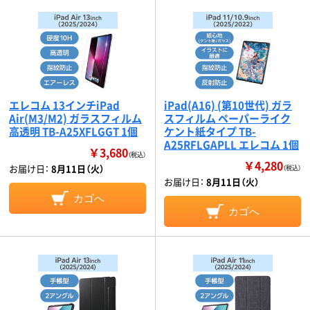
エレコム 13インチiPad
iPad(A16) (第10世代) ガラ
Air(M3/M2) ガラスフィルム
スフィルム ペーパーライク
高透明 TB-A25XFLGGT 1個
ケント紙タイプ TB-
A25RFLGAPLL エレコム 1個
￥3,680
（税込）
￥4,280
お届け日：
8月11日（火）
（税込）
お届け日：
8月11日（火）
カゴへ
カゴへ