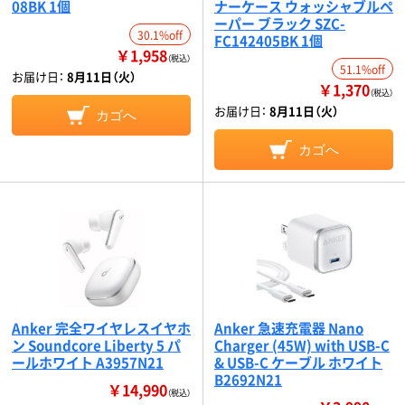
08BK 1個
ナーケース ウォッシャブルペ
ーパー ブラック SZC-
30.1%off
FC142405BK 1個
￥1,958
（税込）
51.1%off
お届け日：
8月11日（火）
￥1,370
（税込）
お届け日：
8月11日（火）
カゴへ
カゴへ
Anker 完全ワイヤレスイヤホ
Anker 急速充電器 Nano
ン Soundcore Liberty 5 パ
Charger (45W) with USB-C
ールホワイト A3957N21
& USB-C ケーブル ホワイト
B2692N21
￥14,990
（税込）