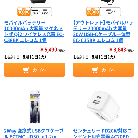
モバイルバッテリー
【アウトレット】モバイルバッ
10000mAh 大容量 マグネッ
テリー 20000mAh 大容量
ト式 Qi2 ワイヤレス充電 EC-
20W USB-Cケーブル一体型
C38BK エレコム 1個
EC-C35BK エレコム 1個
￥5,490
￥3,843
（税込）
（税込）
お届け日：
8月11日（火）
お届け日：
8月11日（火）
カゴへ
カゴへ
2Way 変換式USBタフケーブ
センチュリー PD20W対応コ
ル FCTMC-JD30_x 1.2m
ンセント用充電器 AC20PD-