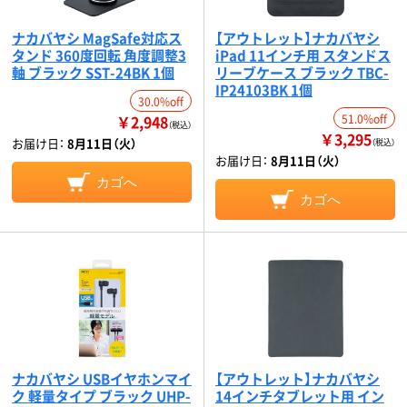
ナカバヤシ MagSafe対応ス
【アウトレット】ナカバヤシ
タンド 360度回転 角度調整3
iPad 11インチ用 スタンドス
軸 ブラック SST-24BK 1個
リーブケース ブラック TBC-
IP24103BK 1個
30.0%off
￥2,948
51.0%off
（税込）
￥3,295
お届け日：
8月11日（火）
（税込）
お届け日：
8月11日（火）
カゴへ
カゴへ
ナカバヤシ USBイヤホンマイ
【アウトレット】ナカバヤシ
ク 軽量タイプ ブラック UHP-
14インチタブレット用 イン