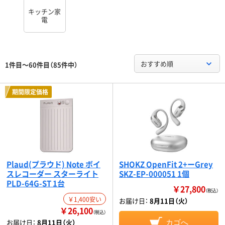
キッチン家
電
おすすめ順
1件目～60件目（85件中）
期間限定価格
Plaud(プラウド) Note ボイ
SHOKZ OpenFit 2+ーGrey
スレコーダー スターライト
SKZ-EP-000051 1個
PLD-64G-ST 1台
￥27,800
（税込）
￥1,400安い
お届け日：
8月11日（火）
￥26,100
（税込）
お届け日：
8月11日（火）
カゴへ