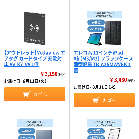
【アウトレット】Vodaview エ
エレコム 11インチiPad
アタグ カードタイプ 充電対
Air(M3/M2) フラップケース
応 VV-K7-VV 1個
薄型軽量 TB-A25MWVBK 1
個
￥3,150
（税込）
￥3,480
お届け日：
8月11日（火）
（税込）
お届け日：
8月11日（火）
カゴへ
カゴへ