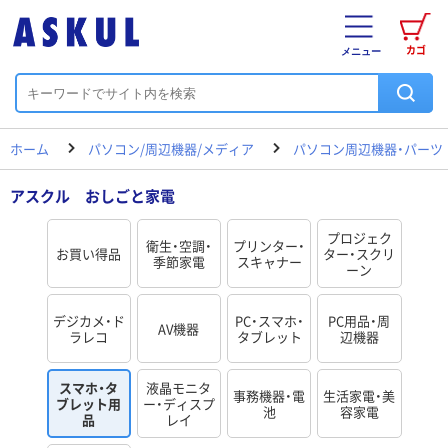
カゴ
メニュー
ホーム
パソコン/周辺機器/メディア
パソコン周辺機器・パーツ
アスクル おしごと家電
プロジェク
衛生・空調・
プリンター・
お買い得品
ター・スクリ
季節家電
スキャナー
ーン
デジカメ・ド
PC・スマホ・
PC用品・周
AV機器
ラレコ
タブレット
辺機器
スマホ・タ
液晶モニタ
事務機器・電
生活家電・美
ブレット用
ー・ディスプ
池
容家電
品
レイ