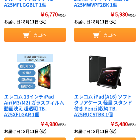
A25MFLGGBLT 1個
A25MWVPF2BK 1個
￥6,770
￥5,980
（税込）
（税込）
お届け日：
8月11日（火）
お届け日：
8月11日（火）
カゴへ
カゴへ
エレコム 13インチiPad
エレコム iPad(A16) ソフト
Air(M3/M2) ガラスフィルム
クリアケース 軽量 スタンド
動画映え 超透明 TB-
付き Pencil収納 TB-
A25XFLGAR 1個
A25RUCSTBK 1個
￥4,980
￥5,480
（税込）
（税込）
お届け日：
8月11日（火）
お届け日：
8月11日（火）