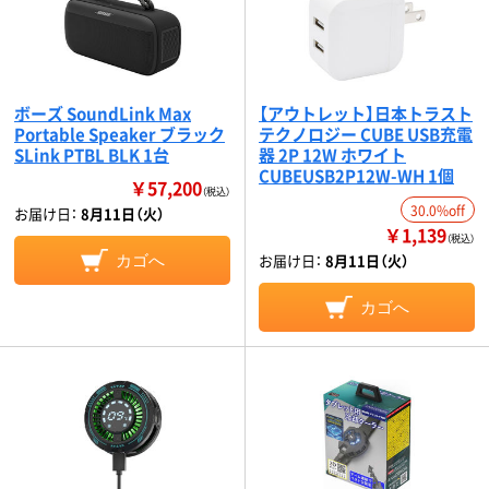
ボーズ SoundLink Max
【アウトレット】日本トラスト
Portable Speaker ブラック
テクノロジー CUBE USB充電
SLink PTBL BLK 1台
器 2P 12W ホワイト
CUBEUSB2P12W-WH 1個
￥57,200
（税込）
30.0%off
お届け日：
8月11日（火）
￥1,139
（税込）
お届け日：
8月11日（火）
カゴへ
カゴへ