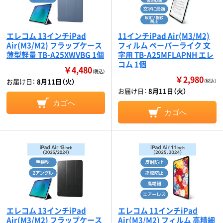
エレコム 13インチiPad
11インチiPad Air(M3/M2)
Air(M3/M2) フラップケース
フィルム ペーパーライク 文
薄型軽量 TB-A25XWVBG 1個
字用 TB-A25MFLAPNH エレ
コム 1個
￥4,480
（税込）
￥2,980
お届け日：
8月11日（火）
（税込）
お届け日：
8月11日（火）
カゴへ
カゴへ
エレコム 13インチiPad
エレコム 11インチiPad
Air(M3/M2) フラップケース
Air(M3/M2) フィルム 高精細