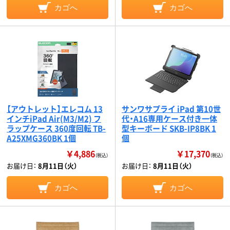
カゴへ
カゴへ
【アウトレット】エレコム 13
サンワサプライ iPad 第10世
インチiPad Air(M3/M2) フ
代・A16専用ケース付き一体
ラップケース 360度回転 TB-
型キーボード SKB-IP8BK 1
A25XMG360BK 1個
個
￥4,886
￥17,370
（税込）
（税込）
お届け日：
8月11日（火）
お届け日：
8月11日（火）
カゴへ
カゴへ