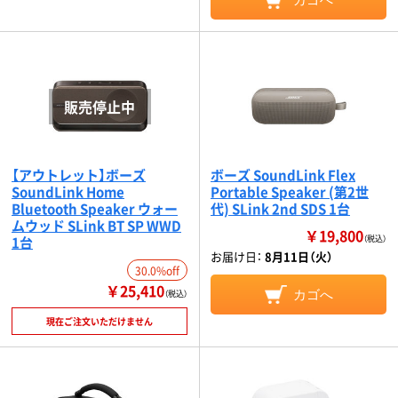
【アウトレット】ボーズ
ボーズ SoundLink Flex
SoundLink Home
Portable Speaker (第2世
Bluetooth Speaker ウォー
代) SLink 2nd SDS 1台
ムウッド SLink BT SP WWD
￥19,800
1台
（税込）
お届け日：
8月11日（火）
30.0%off
￥25,410
カゴへ
（税込）
現在ご注文いただけません