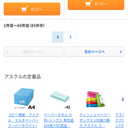
カゴへ
カゴへ
1件目～60件目（85件中）
1
2
前のページへ
次のページへ
アスクルの定番品
コピー用紙 アスク
ペーパータオル 小
ティッシュペーパー
アスクル
ル マルチペーパー
判・シングル 再生紙
ボックス 150組 5箱
クグロー
スーパーホワイト+
200枚 FSC認証…
入 アスクル ス…
（パウダ