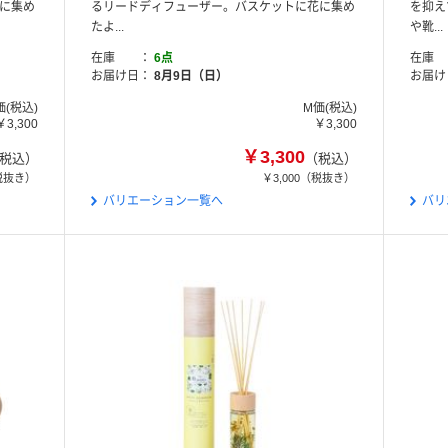
に集め
るリードディフューザー。バスケットに花に集め
を抑え
たよ...
や靴...
在庫
6点
在庫
お届け日
8月9日（日）
お届け
価(税込)
M価(税込)
￥3,300
￥3,300
￥3,300
税込）
（税込）
税抜き）
￥3,000
（税抜き）
バリエーション一覧へ
バリ