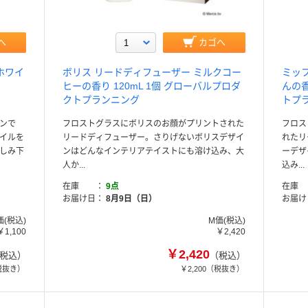
へ
カゴへ
ホワイ
ボリス リードディフューザー ミルクコー
ミッ
ヒーの香り 120mL 1個 グローバルプロダ
んの香
クトプランニング
トプ
ンで
フロストグラスにボリスのお顔がプリントされた
フロス
イルを
リードディフューザー。さりげないボリスデザイ
れたリ
しみ下
ンはどんなインテリアテイストにも溶け込み、大
ーデザ
人か...
込み...
在庫
9点
在庫
お届け日
8月9日（日）
お届け
価(税込)
M価(税込)
￥1,100
￥2,420
￥2,420
税込）
（税込）
税抜き）
￥2,200
（税抜き）