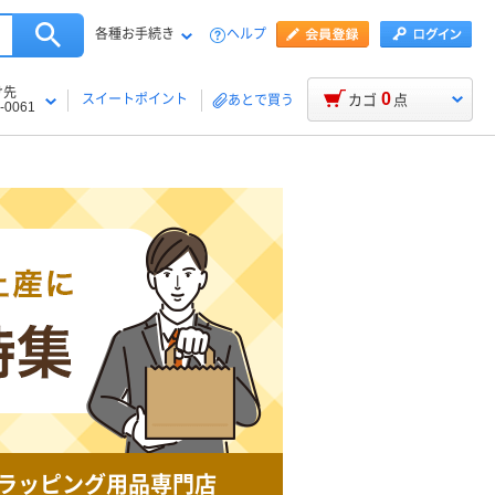
各種お手続き
ヘルプ
け先
0
スイートポイント
カゴ
点
あとで買う
-0061
ラッピング用品専門店