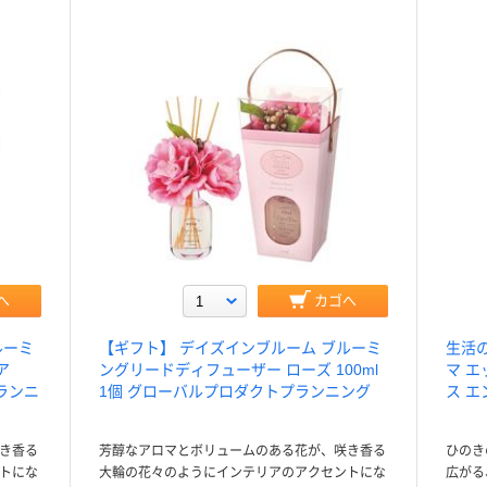
へ
カゴへ
ルーミ
【ギフト】 デイズインブルーム ブルーミ
生活
ア
ングリードディフューザー ローズ 100ml
マ 
プランニ
1個 グローバルプロダクトプランニング
ス エ
き香る
芳醇なアロマとボリュームのある花が、咲き香る
ひのき
トにな
大輪の花々のようにインテリアのアクセントにな
広がる