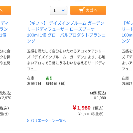
へ
カゴへ
ドディ
【ギフト】 デイズインブルーム ガーデン
【ギ
イラン
リードディフューザー ローズブーケ
リー
1個
100ml 1個 グローバルプロダクトプランニ
100
ング
ング
分に合
五感を満たして自分をいたわるアロマケアシリー
五感を
クを挿
ズ『デイズインブルーム ガーデン』より、心地
ズ『デ
や玄関
よいアロマで日常にうるおいを与えるリードディ
よいア
フュ...
フュ...
在庫
あり
在庫
お届け日
8月9日（日）
お届け
価(税込)
M価(税込)
￥2,970
￥1,980
￥1,980
税込）
（税込）
税抜き）
￥1,800
（税抜き）
バリエーション一覧へ