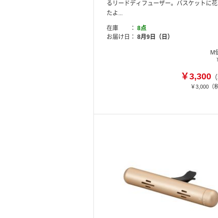
るリードディフューザー。バスケットに花
たよ...
在庫
8点
お届け日
8月9日（日）
M
￥3,300
（
￥3,000
（