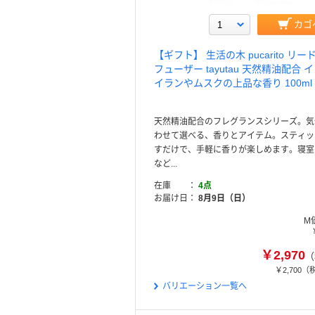
カゴ
【ギフト】 生活の木 pucarito リー
フューザー tayutau 天然精油配合 
イランやムスクの上品な香り 100ml 
天然精油配合のフレグランスシリーズ。気
わせて選べる、香りとアイテム。スティッ
すだけで、手軽に香りが楽しめます。寝室
など...
在庫
4点
お届け日
8月9日（日）
M
￥2,970
（
￥2,700
（
バリエーション一覧へ