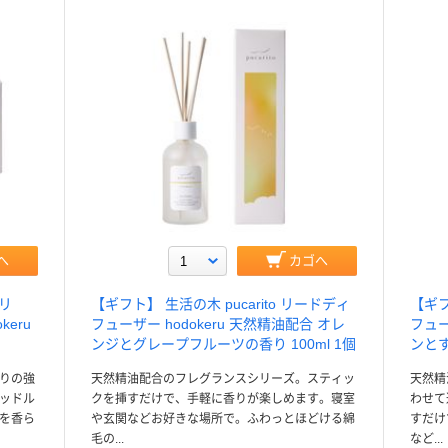
へ
カゴへ
カリ
【ギフト】 生活の木 pucarito リードディ
【ギフ
eru
フューザー hodokeru 天然精油配合 オレ
フュー
ンジとグレープフルーツの香り 100ml 1個
ンとす
りの強
天然精油配合のフレグランスシリーズ。スティッ
天然精
ッドル
クを挿すだけで、手軽に香りが楽しめます。寝室
わせて
を香ら
や玄関などお好きな場所で。ふわっとほどける綿
すだけ
毛の...
など...