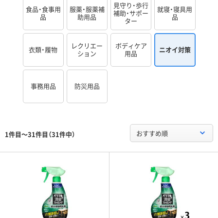
見守り・歩行
食品・食事用
服薬・服薬補
就寝・寝具用
補助・サポー
品
助用品
品
ター
レクリエー
ボディケア
衣類・履物
ニオイ対策
ション
用品
事務用品
防災用品
おすすめ順
1件目～31件目（31件中）