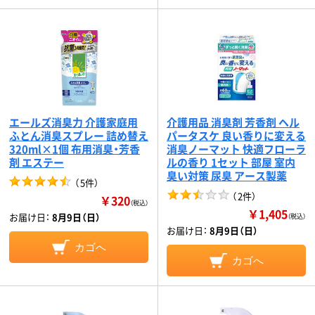
エールズ消臭力 介護家庭用
介護用品 消臭剤 芳香剤 ヘル
ふとん消臭スプレー 詰め替え
パータスケ 良い香りに変える
320ml×1個 布用消臭・芳香
消臭ノーマット 快適フローラ
剤 エステー
ルの香り 1セット 部屋 室内
臭い対策 尿臭 アース製薬
（
5件
）
（
2件
）
￥320
（税込）
￥1,405
お届け日：
8月9日（日）
（税込）
お届け日：
8月9日（日）
カゴへ
カゴへ