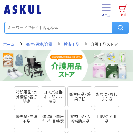
カゴ
メニュー
ホーム
衛生/医療/介護
検査用品
介護用品ストア
冷却用品・水
コスパ抜群
衛生用品・感
おむつ・おし
分補給・暑さ
オリジナル
染予防
りふき
関連
商品！
軽失禁・生理
体温計・血圧
清拭用品・入
口腔ケア用
用品
計・計測機器
浴補助用品
品