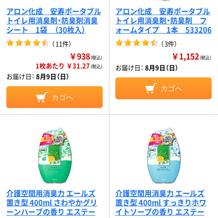
アロン化成 安寿ポータブル
アロン化成 安寿ポータブル
トイレ用消臭剤・防臭剤消臭
トイレ用消臭剤・防臭剤 フ
シート 1袋 （30枚入）
ォームタイプ 1本 533206
（
11件
）
（
3件
）
￥938
￥1,152
（税込）
（税込）
1枚あたり ￥31.27
お届け日：
8月9日（日）
（税込）
お届け日：
8月9日（日）
カゴへ
カゴへ
介護空間用消臭力 エールズ
介護空間用消臭力 エールズ
置き型 400ml さわやかグリ
置き型 400ml すっきりホワ
ーンハーブの香り エステー
イトソープの香り エステー