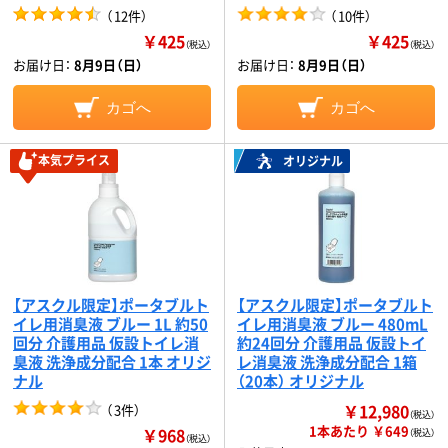
（
12件
）
（
10件
）
￥425
￥425
（税込）
（税込）
お届け日：
8月9日（日）
お届け日：
8月9日（日）
カゴへ
カゴへ
本気プライス
オリジナル
【アスクル限定】ポータブルト
【アスクル限定】ポータブルト
イレ用消臭液 ブルー 1L 約50
イレ用消臭液 ブルー 480mL
回分 介護用品 仮設トイレ消
約24回分 介護用品 仮設トイ
臭液 洗浄成分配合 1本 オリジ
レ消臭液 洗浄成分配合 1箱
ナル
（20本） オリジナル
￥12,980
（
3件
）
（税込）
1本あたり ￥649
￥968
（税込）
（税込）