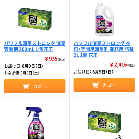
パワフル消臭ストロング 消臭
パワフル消臭ストロング 衣
芳香剤 200mL 1個 花王
料・空間用消臭剤 業務用 詰替
2L 1個 花王
￥935
（税込）
￥2,416
お届け日：
8月9日（日）
（税込）
お届け日：
8月9日（日）
お急ぎ便：
8月8日（土）
カゴへ
カゴへ