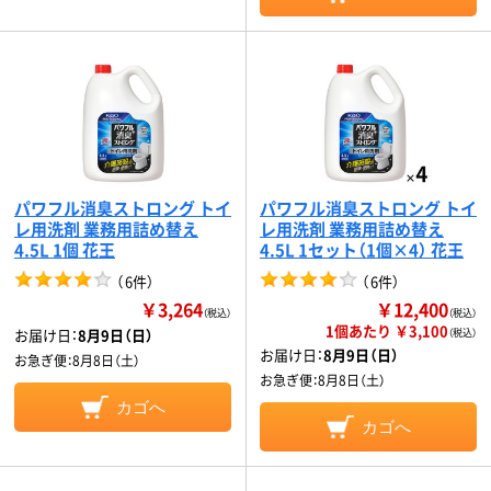
パワフル消臭ストロング トイ
パワフル消臭ストロング トイ
レ用洗剤 業務用詰め替え
レ用洗剤 業務用詰め替え
4.5L 1個 花王
4.5L 1セット（1個×4） 花王
（
6件
）
（
6件
）
￥3,264
￥12,400
（税込）
（税込）
1個あたり ￥3,100
お届け日：
8月9日（日）
（税込）
お届け日：
8月9日（日）
お急ぎ便：
8月8日（土）
お急ぎ便：
8月8日（土）
カゴへ
カゴへ