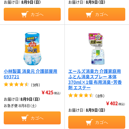
お届け日：
8月9日（日）
お届け日：
8月9日（日）
カゴへ
カゴへ
小林製薬 消臭元 介護部屋用
エールズ消臭力 介護家庭用
693721
ふとん消臭スプレー 本体
370ml×1個 布用消臭・芳香
（
9件
）
剤 エステー
￥425
（税込）
（
8件
）
お届け日：
8月9日（日）
￥402
（税込）
お急ぎ便：
8月8日（土）
お届け日：
8月9日（日）
カゴへ
カゴへ