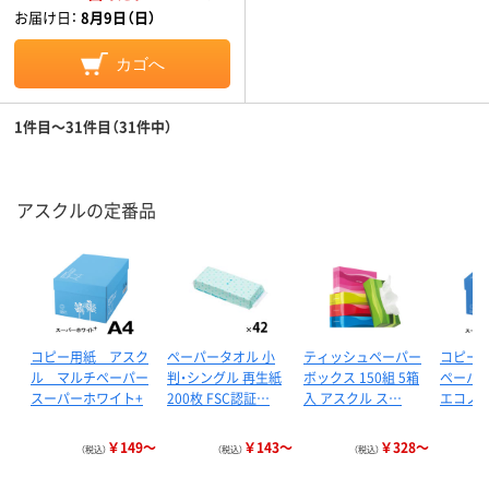
お届け日：
8月9日（日）
カゴへ
1件目～31件目（31件中）
アスクルの定番品
コピー用紙 アスク
ペーパータオル 小
ティッシュペーパー
コピー
ル マルチペーパー
判・シングル 再生紙
ボックス 150組 5箱
ペーパ
スーパーホワイト+
200枚 FSC認証…
入 アスクル ス…
エコノミ
￥149～
￥143～
￥328～
（税込）
（税込）
（税込）