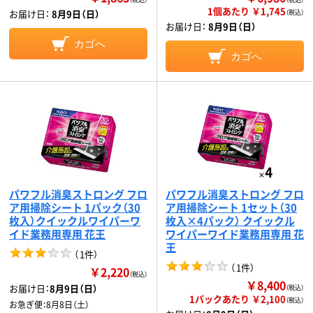
1個あたり ￥1,745
お届け日：
8月9日（日）
（税込）
お届け日：
8月9日（日）
カゴへ
カゴへ
パワフル消臭ストロング フロ
パワフル消臭ストロング フロ
ア用掃除シート 1パック（30
ア用掃除シート 1セット（30
枚入）クイックルワイパーワ
枚入×4パック） クイックル
イド業務用専用 花王
ワイパーワイド業務用専用 花
王
（
1件
）
（
1件
）
￥2,220
（税込）
￥8,400
お届け日：
8月9日（日）
（税込）
1パックあたり ￥2,100
（税込）
お急ぎ便：
8月8日（土）