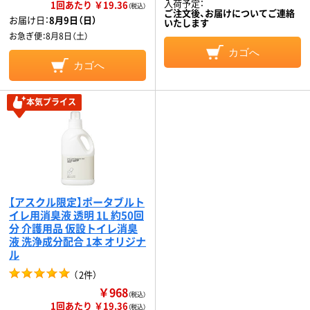
入荷予定：
1回あたり ￥19.36
（税込）
ご注文後、お届けについてご連絡
お届け日：
8月9日（日）
いたします
お急ぎ便：
8月8日（土）
カゴへ
カゴへ
本気プライス
【アスクル限定】ポータブルト
イレ用消臭液 透明 1L 約50回
分 介護用品 仮設トイレ消臭
液 洗浄成分配合 1本 オリジナ
ル
（
2件
）
￥968
（税込）
1回あたり ￥19.36
（税込）