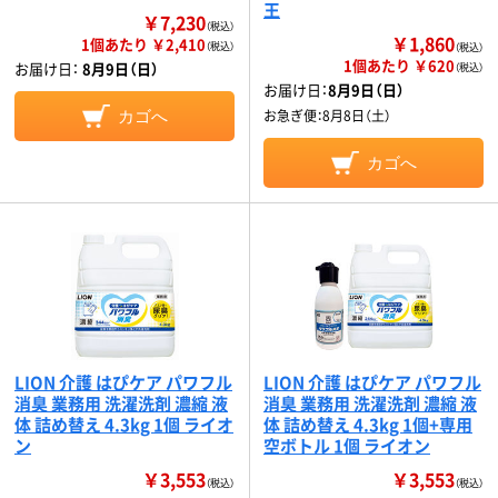
王
￥7,230
（税込）
￥1,860
1個あたり ￥2,410
（税込）
（税込）
1個あたり ￥620
お届け日：
8月9日（日）
（税込）
お届け日：
8月9日（日）
お急ぎ便：
8月8日（土）
カゴへ
カゴへ
LION 介護 はぴケア パワフル
LION 介護 はぴケア パワフル
消臭 業務用 洗濯洗剤 濃縮 液
消臭 業務用 洗濯洗剤 濃縮 液
体 詰め替え 4.3kg 1個 ライオ
体 詰め替え 4.3kg 1個+専用
ン
空ボトル 1個 ライオン
￥3,553
￥3,553
（税込）
（税込）