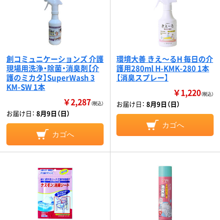
創コミュニケーションズ 介護
環境大善 きえ～るH 毎日の介
現場用洗浄・除菌・消臭剤【介
護用280ml H-KMK-280 1本
護のミカタ】SuperWash 3
【消臭スプレー】
KM-SW 1本
￥1,220
（税込）
￥2,287
お届け日：
8月9日（日）
（税込）
お届け日：
8月9日（日）
カゴへ
カゴへ