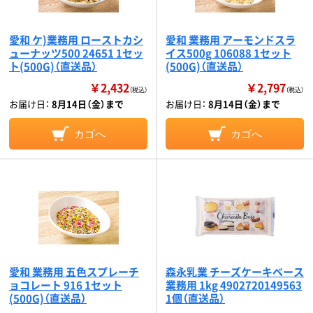
愛和 ケ)業務用 ローストカシ
愛和 業務用 アーモンドスラ
ューナッツ500 24651 1セッ
イス500g 106088 1セット
ト(500G)（直送品）
(500G)（直送品）
￥2,432
￥2,797
（税込）
（税込）
お届け日：
8月14日（金）まで
お届け日：
8月14日（金）まで
カゴへ
カゴへ
愛和 業務用 五色スプレーチ
森永乳業 チーズケーキベース
ョコレート 916 1セット
業務用 1kg 4902720149563
(500G)（直送品）
1個（直送品）