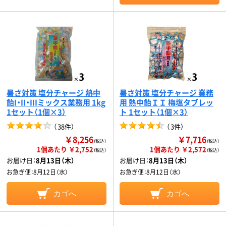
暑さ対策 塩分チャージ 熱中
暑さ対策 塩分チャージ 業務
飴I・II・IIIミックス業務用 1kg
用 熱中飴ＩＩ 梅塩タブレッ
1セット（1個×3）
ト 1セット（1個×3）
（
38件
）
（
3件
）
￥8,256
￥7,716
（税込）
（税込）
1個あたり ￥2,752
1個あたり ￥2,572
（税込）
（税込）
お届け日：
8月13日（木）
お届け日：
8月13日（木）
お急ぎ便：
8月12日（水）
お急ぎ便：
8月12日（水）
カゴへ
カゴへ