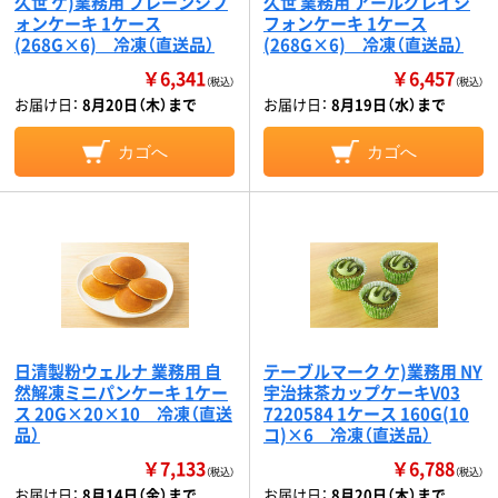
久世 ケ)業務用 プレーンシフ
久世 業務用 アールグレイシ
ォンケーキ 1ケース
フォンケーキ 1ケース
(268G×6) 冷凍（直送品）
(268G×6) 冷凍（直送品）
￥6,341
￥6,457
（税込）
（税込）
お届け日：
8月20日（木）まで
お届け日：
8月19日（水）まで
カゴへ
カゴへ
日清製粉ウェルナ 業務用 自
テーブルマーク ケ)業務用 NY
然解凍ミニパンケーキ 1ケー
宇治抹茶カップケーキV03
ス 20G×20×10 冷凍（直送
7220584 1ケース 160G(10
品）
コ)×6 冷凍（直送品）
￥7,133
￥6,788
（税込）
（税込）
お届け日：
8月14日（金）まで
お届け日：
8月20日（木）まで