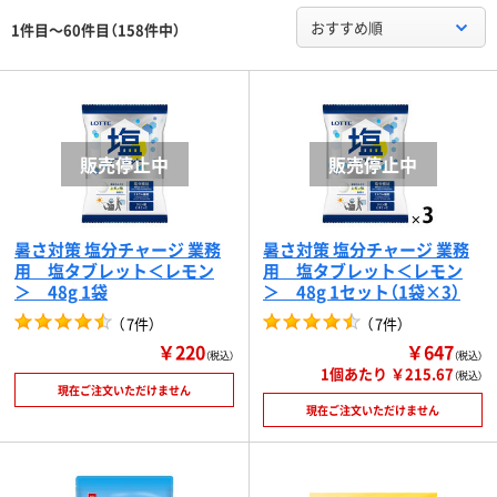
おすすめ順
1件目～60件目（158件中）
暑さ対策 塩分チャージ 業務
暑さ対策 塩分チャージ 業務
用 塩タブレット＜レモン
用 塩タブレット＜レモン
＞ 48g 1袋
＞ 48g 1セット（1袋×3）
（
7件
）
（
7件
）
￥220
￥647
（税込）
（税込）
1個あたり ￥215.67
（税込）
現在ご注文いただけません
現在ご注文いただけません