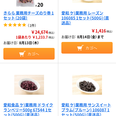
きらら 業務用チーズのり巻 1
愛和 ケ)業務用 レーズン
セット（20袋）
106085 1セット(500G)（直
送品）
（
1件
）
￥1,416
￥24,674
（税込）
（税込）
お届け日：
8月14日（金）まで
1袋あたり ￥1,233.7
（税込）
お届け日：
8月13日（木）
カゴへ
カゴへ
愛和食品 ケ)業務用 ドライク
愛和 ケ)業務用 サンスイート
ランベリー500g 67544 1セ
プラム(プルーン) 106087 1
ット(500G)（直送品）
セット(500G)（直送品）