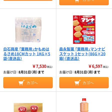
白石興産 「業務用」かもめは
森永製菓 「業務用」マンナビ
るさめ18CMカット 1KG×5
スケット 1セット(86G×20
袋（直送品）
箱)（直送品）
￥7,530
￥6,597
（税込）
（税込）
お届け日：
8月31日（月）まで
お届け日：
8月31日（月）まで
カゴへ
カゴへ