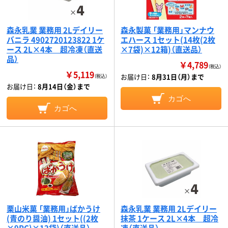
森永乳業 業務用 2Lデイリー
森永製菓 「業務用」マンナウ
バニラ 4902720123822 1ケ
エハース 1セット(14枚(2枚
ース 2L×4本 超冷凍（直送
×7袋)×12箱)（直送品）
品）
￥4,789
（税込）
￥5,119
お届け日：
8月31日（月）まで
（税込）
お届け日：
8月14日（金）まで
カゴへ
カゴへ
栗山米菓 「業務用」ばかうけ
森永乳業 業務用 2Lデイリー
(青のり醤油) 1セット((2枚
抹茶 1ケース 2L×4本 超冷
×9PC)×12袋)（直送品）
凍（直送品）