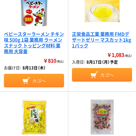
ベビースターラーメン チキン
正栄食品工業 業務用 FMDデ
味 500g 1袋 業務用 ラーメン
ザートゼリー マスカット1kg
スナック トッピング材料 業
1パック
務用 大容量
￥1,083
（税込）
￥810
入荷日：
8月17日（月）予定
（税込）
お届け日：
8月13日（木）
カゴへ
カゴへ