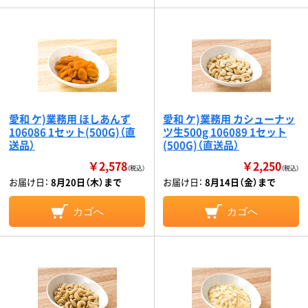
愛和 ケ)業務用 ほしあんず
愛和 ケ)業務用 カシューナッ
106086 1セット(500G)（直
ツ生500g 106089 1セット
送品）
(500G)（直送品）
￥2,578
￥2,250
（税込）
（税込）
お届け日：
8月20日（木）まで
お届け日：
8月14日（金）まで
カゴへ
カゴへ