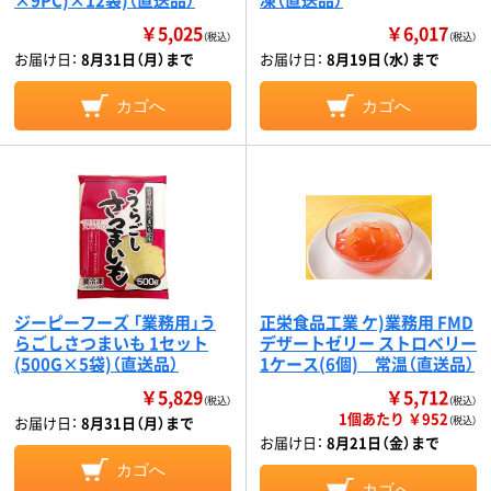
￥5,025
￥6,017
（税込）
（税込）
お届け日：
8月31日（月）まで
お届け日：
8月19日（水）まで
カゴへ
カゴへ
ジーピーフーズ 「業務用」う
正栄食品工業 ケ)業務用 FMD
らごしさつまいも 1セット
デザートゼリー ストロベリー
(500G×5袋)（直送品）
1ケース(6個) 常温（直送品）
￥5,829
￥5,712
（税込）
（税込）
1個あたり ￥952
お届け日：
8月31日（月）まで
（税込）
お届け日：
8月21日（金）まで
カゴへ
カゴへ