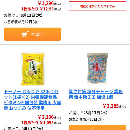
￥1,296
（税込）
現在ご注文いただけません
1枚あたり ￥12.96
（税込）
お届け日：
8月13日（木）
お急ぎ便：
8月12日（水）
カゴへ
トーノー じゃり豆 320g 1セ
暑さ対策 塩分チャージ 業務
ット(1袋×2) 栄養機能食品
用 熱中飴ＩＩ 梅塩 1個
ビタミンE 個包装 業務用 大容
￥2,285
量 おつまみ 油不使用
（税込）
お届け日：
8月13日（木）
￥2,196
（税込）
お急ぎ便：
8月12日（水）
1袋あたり ￥1,098
（税込）
お届け日：
8月13日（木）