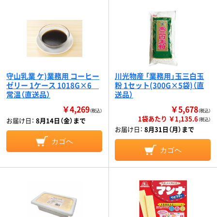
守山乳業 ケ)業務用 コーヒー
川光物産 「業務用」玉三白玉
ゼリー 1ケース 1018G×6
粉 1セット(300G×5袋)（直
常温（直送品）
送品）
￥4,269
￥5,678
（税込）
（税込）
1袋あたり ￥1,135.6
お届け日：
8月14日（金）まで
（税込）
お届け日：
8月31日（月）まで
カゴへ
カゴへ