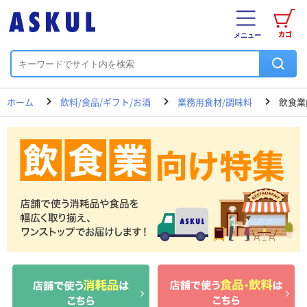
カゴ
メニュー
ホーム
飲料/食品/ギフト/お酒
業務用食材/調味料
飲食業