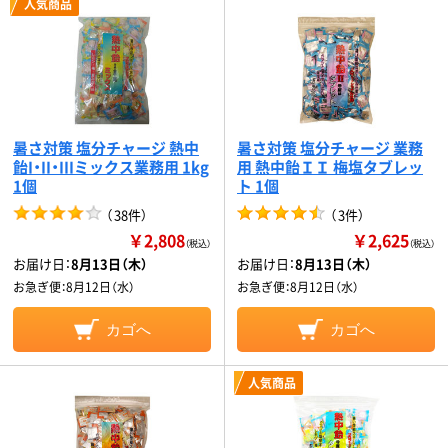
人気商品
暑さ対策 塩分チャージ 熱中
暑さ対策 塩分チャージ 業務
飴I・II・IIIミックス業務用 1kg
用 熱中飴ＩＩ 梅塩タブレッ
1個
ト 1個
（
38件
）
（
3件
）
￥2,808
￥2,625
（税込）
（税込）
お届け日：
8月13日（木）
お届け日：
8月13日（木）
お急ぎ便：
8月12日（水）
お急ぎ便：
8月12日（水）
カゴへ
カゴへ
人気商品