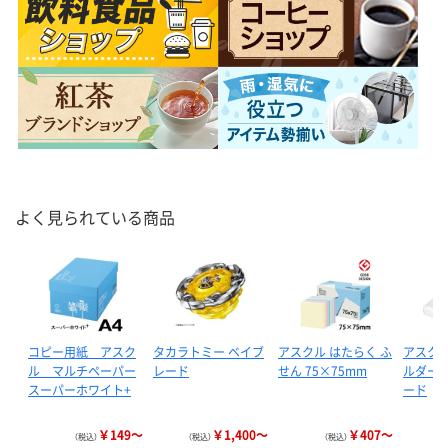
よく見られている商品
コピー用紙 アスク
タカラトミー ベイブ
アスクル はたらく ふ
アスクル
ル マルチペーパー
レード
せん 75×75mm
ルダー 
スーパーホワイト+
ード
￥149～
￥1,400～
￥407～
（税込）
（税込）
（税込）