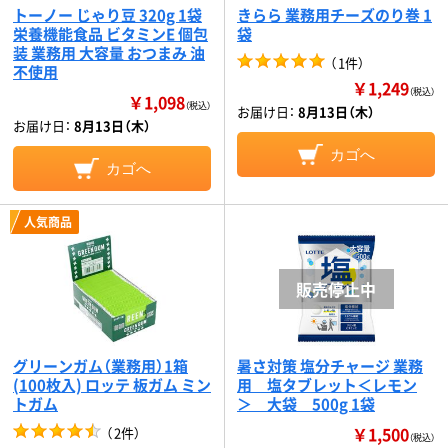
トーノー じゃり豆 320g 1袋
きらら 業務用チーズのり巻 1
栄養機能食品 ビタミンE 個包
袋
装 業務用 大容量 おつまみ 油
（
1件
）
不使用
￥1,249
（税込）
￥1,098
（税込）
お届け日：
8月13日（木）
お届け日：
8月13日（木）
カゴへ
カゴへ
人気商品
グリーンガム（業務用）1箱
暑さ対策 塩分チャージ 業務
(100枚入) ロッテ 板ガム ミン
用 塩タブレット＜レモン
トガム
＞ 大袋 500g 1袋
￥1,500
（
2件
）
（税込）