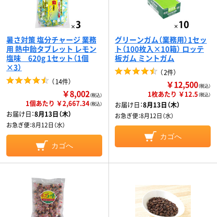
暑さ対策 塩分チャージ 業務
グリーンガム（業務用）1セッ
用 熱中飴タブレット レモン
ト（100枚入×10箱） ロッテ
塩味 620g 1セット（1個
板ガム ミントガム
×3）
（
2件
）
（
14件
）
￥12,500
（税込）
￥8,002
1枚あたり ￥12.5
（税込）
（税込）
1個あたり ￥2,667.34
お届け日：
8月13日（木）
（税込）
お届け日：
8月13日（木）
お急ぎ便：
8月12日（水）
お急ぎ便：
8月12日（水）
カゴへ
カゴへ