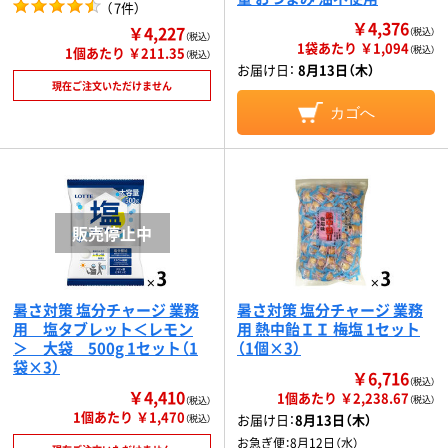
（
7件
）
￥4,376
￥4,227
（税込）
（税込）
1袋あたり ￥1,094
1個あたり ￥211.35
（税込）
（税込）
お届け日：
8月13日（木）
現在ご注文いただけません
カゴへ
暑さ対策 塩分チャージ 業務
暑さ対策 塩分チャージ 業務
用 塩タブレット＜レモン
用 熱中飴ＩＩ 梅塩 1セット
＞ 大袋 500g 1セット（1
（1個×3）
袋×3）
￥6,716
（税込）
￥4,410
1個あたり ￥2,238.67
（税込）
（税込）
1個あたり ￥1,470
お届け日：
8月13日（木）
（税込）
お急ぎ便：
8月12日（水）