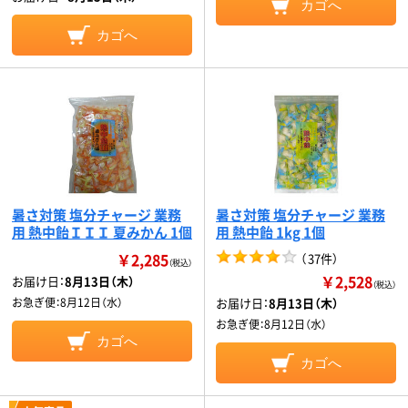
カゴへ
カゴへ
暑さ対策 塩分チャージ 業務
暑さ対策 塩分チャージ 業務
用 熱中飴ＩＩＩ 夏みかん 1個
用 熱中飴 1kg 1個
￥2,285
（
37件
）
（税込）
￥2,528
お届け日：
8月13日（木）
（税込）
お急ぎ便：
8月12日（水）
お届け日：
8月13日（木）
お急ぎ便：
8月12日（水）
カゴへ
カゴへ