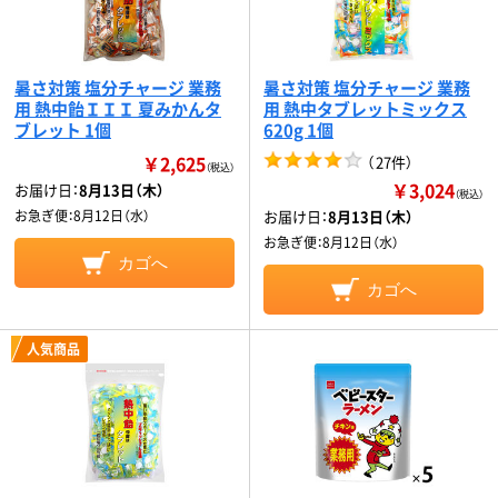
暑さ対策 塩分チャージ 業務
暑さ対策 塩分チャージ 業務
用 熱中飴ＩＩＩ 夏みかんタ
用 熱中タブレットミックス
ブレット 1個
620g 1個
￥2,625
（
27件
）
（税込）
￥3,024
お届け日：
8月13日（木）
（税込）
お急ぎ便：
8月12日（水）
お届け日：
8月13日（木）
お急ぎ便：
8月12日（水）
カゴへ
カゴへ
人気商品