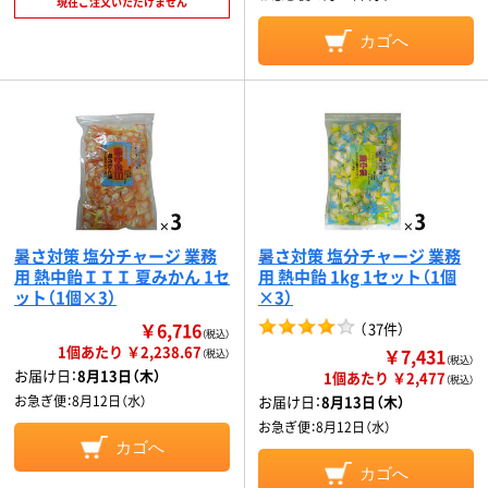
現在ご注文いただけません
カゴへ
暑さ対策 塩分チャージ 業務
暑さ対策 塩分チャージ 業務
用 熱中飴ＩＩＩ 夏みかん 1セ
用 熱中飴 1kg 1セット（1個
ット（1個×3）
×3）
￥6,716
（
37件
）
（税込）
1個あたり ￥2,238.67
￥7,431
（税込）
（税込）
お届け日：
8月13日（木）
1個あたり ￥2,477
（税込）
お急ぎ便：
8月12日（水）
お届け日：
8月13日（木）
お急ぎ便：
8月12日（水）
カゴへ
カゴへ