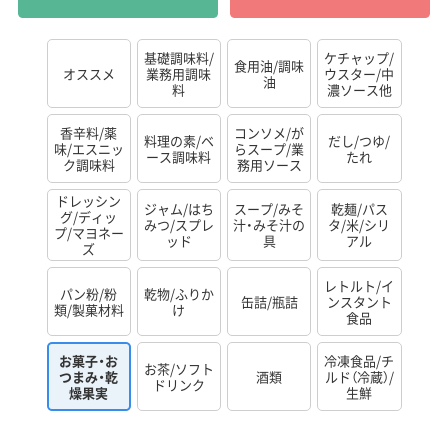
基礎調味料/
ケチャップ/
食用油/調味
オススメ
業務用調味
ウスター/中
油
料
濃ソース他
香辛料/薬
コンソメ/が
料理の素/ベ
だし/つゆ/
味/エスニッ
らスープ/業
ース調味料
たれ
ク調味料
務用ソース
ドレッシン
ジャム/はち
スープ/みそ
乾麺/パス
グ/ディッ
みつ/スプレ
汁・みそ汁の
タ/米/シリ
プ/マヨネー
ッド
具
アル
ズ
レトルト/イ
パン粉/粉
乾物/ふりか
缶詰/瓶詰
ンスタント
類/製菓材料
け
食品
お菓子・お
冷凍食品/チ
お茶/ソフト
つまみ・乾
酒類
ルド（冷蔵）/
ドリンク
燥果実
生鮮