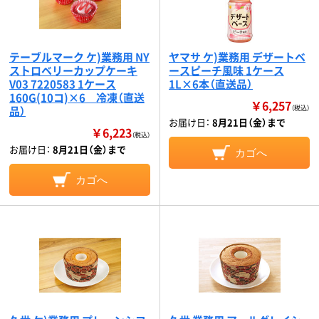
テーブルマーク ケ)業務用 NY
ヤマサ ケ)業務用 デザートベ
ストロベリーカップケーキ
ースピーチ風味 1ケース
V03 7220583 1ケース
1L×6本（直送品）
160G(10コ)×6 冷凍（直送
￥6,257
品）
（税込）
お届け日：
8月21日（金）まで
￥6,223
（税込）
お届け日：
8月21日（金）まで
カゴへ
カゴへ