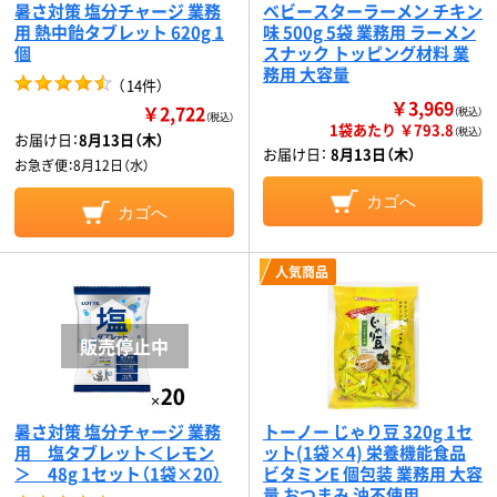
暑さ対策 塩分チャージ 業務
ベビースターラーメン チキン
用 熱中飴タブレット 620g 1
味 500g 5袋 業務用 ラーメン
個
スナック トッピング材料 業
務用 大容量
（
14件
）
￥3,969
￥2,722
（税込）
（税込）
1袋あたり ￥793.8
（税込）
お届け日：
8月13日（木）
お届け日：
8月13日（木）
お急ぎ便：
8月12日（水）
カゴへ
カゴへ
人気商品
暑さ対策 塩分チャージ 業務
トーノー じゃり豆 320g 1セ
用 塩タブレット＜レモン
ット(1袋×4) 栄養機能食品
＞ 48g 1セット（1袋×20）
ビタミンE 個包装 業務用 大容
量 おつまみ 油不使用