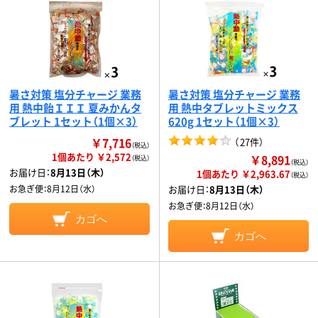
暑さ対策 塩分チャージ 業務
暑さ対策 塩分チャージ 業務
用 熱中飴ＩＩＩ 夏みかんタ
用 熱中タブレットミックス
ブレット 1セット（1個×3）
620g 1セット（1個×3）
￥7,716
（
27件
）
（税込）
1個あたり ￥2,572
￥8,891
（税込）
（税込）
お届け日：
8月13日（木）
1個あたり ￥2,963.67
（税込）
お急ぎ便：
8月12日（水）
お届け日：
8月13日（木）
お急ぎ便：
8月12日（水）
カゴへ
カゴへ