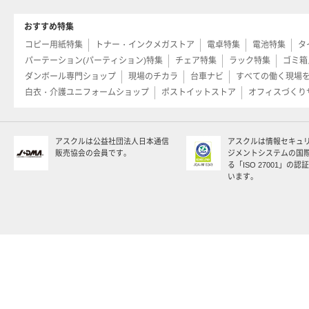
おすすめ特集
コピー用紙特集
トナー・インクメガストア
電卓特集
電池特集
タ
パーテーション(パーティション)特集
チェア特集
ラック特集
ゴミ箱
ダンボール専門ショップ
現場のチカラ
台車ナビ
すべての働く現場
白衣・介護ユニフォームショップ
ポストイットストア
オフィスづくり
アスクルは公益社団法人日本通信
アスクルは情報セキュ
販売協会の会員です。
ジメントシステムの国
る「ISO 27001」の
います。