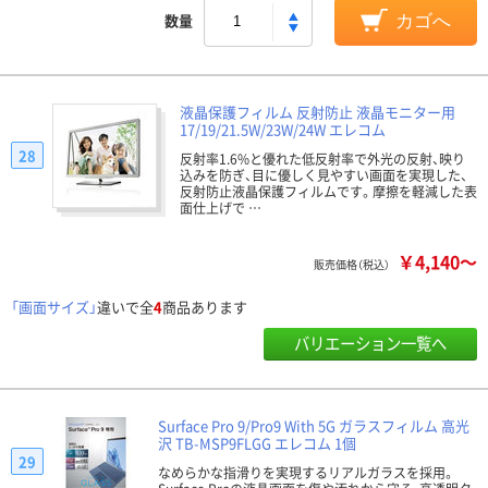
数量
カゴへ
液晶保護フィルム 反射防止 液晶モニター用
17/19/21.5W/23W/24W エレコム
28
反射率1.6%と優れた低反射率で外光の反射、映り
込みを防ぎ、目に優しく見やすい画面を実現した、
反射防止液晶保護フィルムです。摩擦を軽減した表
面仕上げで …
￥4,140～
販売価格（税込）
「画面サイズ」
違いで全
4
商品あります
バリエーション一覧へ
Surface Pro 9/Pro9 With 5G ガラスフィルム 高光
沢 TB-MSP9FLGG エレコム 1個
29
なめらかな指滑りを実現するリアルガラスを採用。