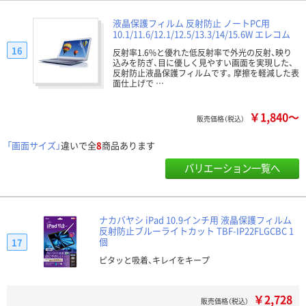
液晶保護フィルム 反射防止 ノートPC用
10.1/11.6/12.1/12.5/13.3/14/15.6W エレコム
16
反射率1.6%と優れた低反射率で外光の反射、映り
込みを防ぎ、目に優しく見やすい画面を実現した、
反射防止液晶保護フィルムです。摩擦を軽減した表
面仕上げで …
￥1,840～
販売価格（税込）
「画面サイズ」
違いで全
8
商品あります
バリエーション一覧へ
ナカバヤシ iPad 10.9インチ用 液晶保護フィルム
反射防止ブルーライトカット TBF-IP22FLGCBC 1
個
17
ピタッと吸着、キレイをキープ
￥2,728
販売価格（税込）