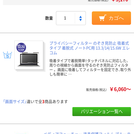
数量
カゴへ
プライバシーフィルター のぞき見防止 吸着式
タイプ 着脱式 ノートPC用 13.3/14/15.6W エレ
コム
吸着タイプで着脱簡単！タッチパネルに対応した、
周りの視線から画面を守るのぞき見防止フィルタ
ー 。 画面に吸着してフィルターを固定でき、取り外
しも簡単に …
￥6,060～
販売価格（税込）
「画面サイズ」
違いで全
3
商品あります
バリエーション一覧へ
メディアフューチャー 液晶保護フィルム ブルーラ