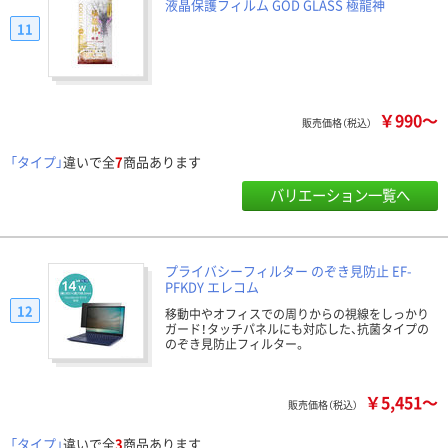
液晶保護フィルム GOD GLASS 極龍神
11
￥990～
販売価格（税込）
「タイプ」
違いで全
7
商品あります
バリエーション一覧へ
プライバシーフィルター のぞき見防止 EF-
PFKDY エレコム
12
移動中やオフィスでの周りからの視線をしっかり
ガード！タッチパネルにも対応した、抗菌タイプの
のぞき見防止フィルター。
￥5,451～
販売価格（税込）
「タイプ」
違いで全
3
商品あります