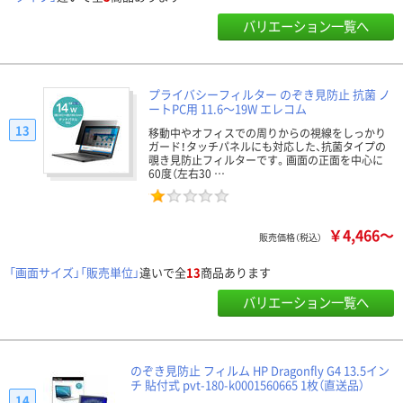
バリエーション一覧へ
プライバシーフィルター のぞき見防止 抗菌 ノ
ートPC用 11.6～19W エレコム
13
移動中やオフィスでの周りからの視線をしっかり
ガード！タッチパネルにも対応した、抗菌タイプの
覗き見防止フィルターです。画面の正面を中心に
60度（左右30 …
￥4,466～
販売価格（税込）
「画面サイズ」「販売単位」
違いで全
13
商品あります
バリエーション一覧へ
のぞき見防止 フィルム HP Dragonfly G4 13.5イン
チ 貼付式 pvt-180-k0001560665 1枚（直送品）
14