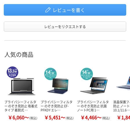
レビューを書く
レビューをリクエストする
人気の商品
プライバシーフィルタ
プライバシーフィルタ
プライバシーフィルタ
液晶保護フ
ー のぞき見防止 吸着式
ー のぞき見防止 EF-
ー のぞき見防止 抗菌
防止 ノート
タイプ 着脱式 …
PFKDY エレ…
ノートPC用 1…
10.1/11.6…
￥6,060～
￥5,451～
￥4,466～
￥1,8
（税込）
（税込）
（税込）