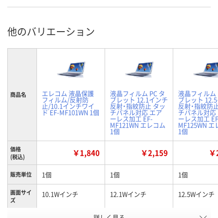
他のバリエーション
エレコム 液晶保護
液晶フィルム PC タ
液晶フィルム 
商品名
フィルム/反射防
ブレット 12.1インチ
ブレット 12.
止/10.1インチワイ
反射・指紋防止 タッ
反射・指紋防止
ド EF-MF101WN 1個
チパネル対応 エア
チパネル対応
ーレス加工 EF-
ーレス加工 EF
MF121WN エレコム
MF125WN 
1個
1個
価格
￥1,840
￥2,159
￥2
(税込)
1個
1個
1個
販売単位
画面サイ
10.1Wインチ
12.1Wインチ
12.5Wインチ
ズ
お申込番
詳しく見る