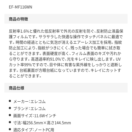
EF-MF116WN
商品の特徴
反射率1.6%と優れた低反射率で外光の反射を防ぐ、反射防止液晶保
護フィルムです。サラサラした快適な操作でタッチパネルに最適で
す。時間の経過とともに気泡が消えるエアーレス加工を採用。指紋
防止加工により、指紋がつきにくく、残った場合でも簡単に拭き取
ることができます。表面硬度が高く、フィルム表面のキズや汚れか
ら守ります。高透過率約91.0%で、光をキレイに映し出します。UV
カット率99%ですので、目や体に有害な紫外線をしっかりと遮断し
ます。台紙裏面が方眼台紙になっていますので、キレイにカットす
ることができます。
商品仕様
メーカー：エレコム
ブランド：エレコム
画面サイズ：11.6Wインチ
寸法：幅256.5mm×高さ144.5mm
適応タイプ：ノートPC用