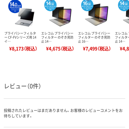
プライバシーフィルタ
エレコム プライバシー
エレコム プライバシー
エレコム
ー CF-FVシリーズ用 14
フィルター のぞき見防
フィルター のぞき見防
フィルタ
イ…
止 14…
止 16…
止 14…
¥8,173（税込）
¥4,675（税込）
¥7,499（税込）
¥4,
レビュー（0件）
投稿されたレビューはまだありません。お客様のレビューコメントをお
待ちしています。