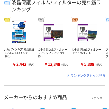
液晶保護フィルム/フィルターの売れ筋ラ
ンキング
ナカバヤシ PC用液晶保護
のぞき見防止フィルター
のぞき見防止フィルター
プ
フィルム 13.3インチ
フィリップス 252B9/11
Let’s note FV1 CFー…
の
(16:1…
25…
プ
￥2,442
￥12,848
￥5,808
（税込）
（税込）
（税込）
ランキングをもっと見る
メーカーからのおすすめ商品
スポンサー