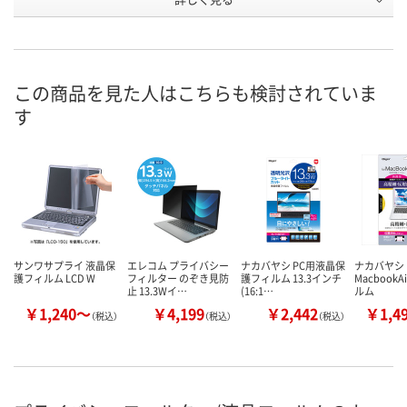
WU54030
WU54029
WU54027
号
入荷待ち
入荷待ち
あり
在庫
8月11日（火）
お届け日
この商品を見た人はこちらも検討されていま
す
数量
お取り扱い終了しま
お取り扱い終了しま
した
した
カ
サンワサプライ 液晶保
エレコム プライバシー
ナカバヤシ PC用液晶保
ナカバヤシ
護フィルム LCD W
フィルター のぞき見防
護フィルム 13.3インチ
MacbookA
止 13.3Wイ…
(16:1…
ルム
￥1,240～
￥4,199
￥2,442
￥1,4
（税込）
（税込）
（税込）