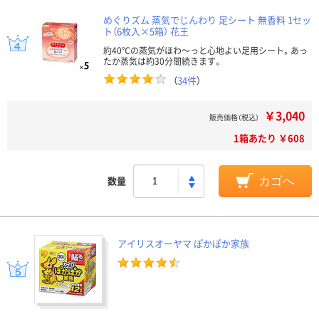
めぐりズム 蒸気でじんわり 足シート 無香料 1セッ
ト（6枚入×5箱） 花王
約40℃の蒸気がほわ～っと心地よい足用シート。あっ
たか蒸気は約30分間続きます。
（
34件
）
￥3,040
販売価格（税込）
1箱あたり ￥608
数量
カゴへ
アイリスオーヤマ ぽかぽか家族