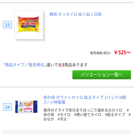
興和 ホッカイロ ぬくぬく日和
23
￥525～
販売価格（税込）
「商品タイプ」「販売単位」
違いで全
3
商品あります
バリエーション一覧へ
命の母 ホワイトカイロ 貼るタイプ 1パック（8個
入） 小林製薬
24
毎月のイライラ気分までほっこり温めるのカイロ #
命の母 #カイロ #使い捨てカイロ #貼るタイプ #
おなか #冷え