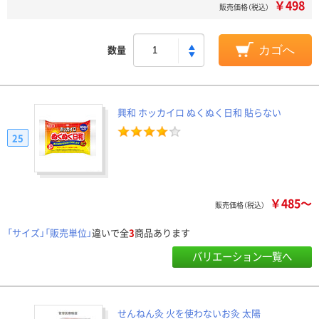
￥498
販売価格（税込）
数量
カゴへ
興和 ホッカイロ ぬくぬく日和 貼らない
25
￥485～
販売価格（税込）
「サイズ」「販売単位」
違いで全
3
商品あります
バリエーション一覧へ
せんねん灸 火を使わないお灸 太陽