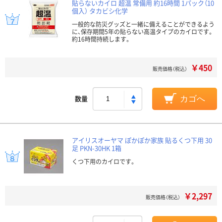
貼らないカイロ 超温 常備用 約16時間 1パック（10
個入） タカビシ化学
一般的な防災グッズと一緒に備えることができるよう
に、保存期間5年の貼らない高温タイプのカイロです。
約16時間持続します。
￥450
販売価格（税込）
数量
カゴへ
アイリスオーヤマ ぽかぽか家族 貼るくつ下用 30
足 PKN-30HK 1箱
くつ下用のカイロです。
￥2,297
販売価格（税込）