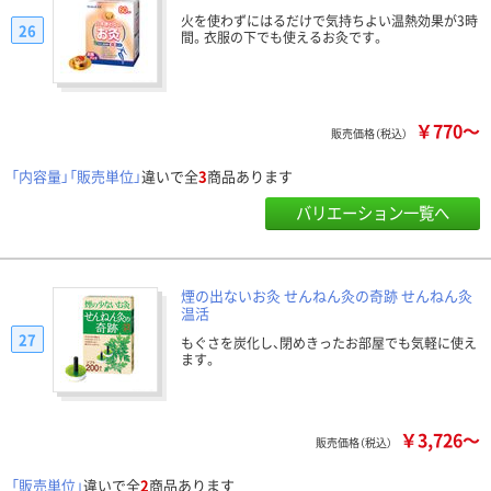
火を使わずにはるだけで気持ちよい温熱効果が3時
26
間。衣服の下でも使えるお灸です。
￥770～
販売価格（税込）
「内容量」「販売単位」
違いで全
3
商品あります
バリエーション一覧へ
煙の出ないお灸 せんねん灸の奇跡 せんねん灸
温活
27
もぐさを炭化し、閉めきったお部屋でも気軽に使え
ます。
￥3,726～
販売価格（税込）
「販売単位」
違いで全
2
商品あります