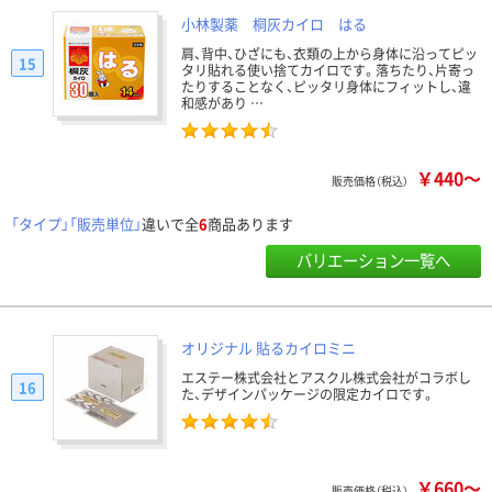
小林製薬 桐灰カイロ はる
肩、背中、ひざにも、衣類の上から身体に沿ってピッ
15
タリ貼れる使い捨てカイロです。落ちたり、片寄っ
たりすることなく、ピッタリ身体にフィットし、違
和感があり …
￥440～
販売価格（税込）
「タイプ」「販売単位」
違いで全
6
商品あります
バリエーション一覧へ
オリジナル 貼るカイロミニ
エステー株式会社とアスクル株式会社がコラボし
16
た、デザインパッケージの限定カイロです。
￥660～
販売価格（税込）