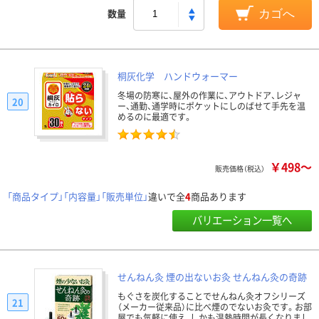
数量
カゴへ
桐灰化学 ハンドウォーマー
冬場の防寒に、屋外の作業に、アウトドア、レジャ
20
ー、通勤、通学時にポケットにしのばせて手先を温
めるのに最適です。
￥498～
販売価格（税込）
「商品タイプ」「内容量」「販売単位」
違いで全
4
商品あります
バリエーション一覧へ
せんねん灸 煙の出ないお灸 せんねん灸の奇跡
もぐさを炭化することでせんねん灸オフシリーズ
21
（メーカー従来品）に比べ煙のでないお灸です。お部
屋でも気軽に使え、しかも温熱時間が長くなりまし