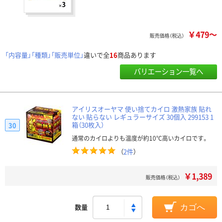
￥479～
販売価格（税込）
「内容量」「種類」「販売単位」
違いで全
16
商品あります
バリエーション一覧へ
アイリスオーヤマ 使い捨てカイロ 激熱家族 貼れ
ない 貼らない レギュラーサイズ 30個入 299153 1
箱（30枚入）
30
通常のカイロよりも温度が約10℃高いカイロです。
（
2件
）
￥1,389
販売価格（税込）
数量
カゴへ