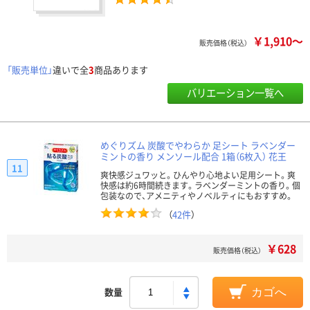
￥1,910～
販売価格（税込）
「販売単位」
違いで全
3
商品あります
バリエーション一覧へ
めぐりズム 炭酸でやわらか 足シート ラベンダー
ミントの香り メンソール配合 1箱（6枚入） 花王
11
爽快感ジュワッと。ひんやり心地よい足用シート。爽
快感は約6時間続きます。ラベンダーミントの香り。個
包装なので、アメニティやノベルティにもおすすめ。
（
42件
）
￥628
販売価格（税込）
数量
カゴへ