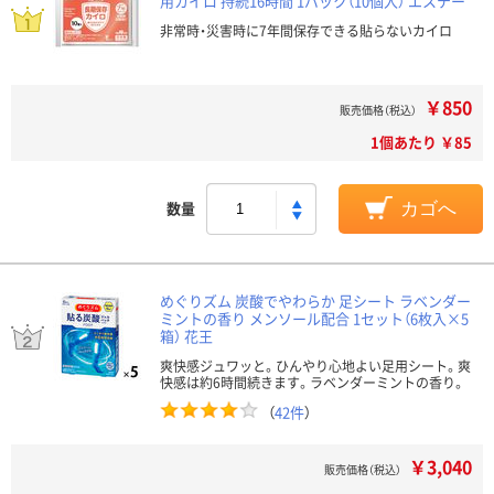
用カイロ 持続16時間 1パック（10個入） エステー
非常時・災害時に7年間保存できる貼らないカイロ
￥850
販売価格（税込）
1個あたり ￥85
数量
カゴへ
めぐりズム 炭酸でやわらか 足シート ラベンダー
ミントの香り メンソール配合 1セット（6枚入×5
箱） 花王
爽快感ジュワッと。ひんやり心地よい足用シート。爽
快感は約6時間続きます。ラベンダーミントの香り。
（
42件
）
￥3,040
販売価格（税込）