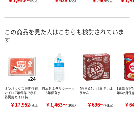
￥1,950～
￥628
￥760
￥1,9
（税込）
（税込）
（税込）
この商品を見た人はこちらも検討されていま
す
オンパックス 長期保存
日本ミネラルウォータ
【非常食】井村屋 えいよ
【非常食】江
カイロ 7年保存できる
ー 5年保存水
うかん
年6か月保
防災用カイロ 持…
￥17,952
￥1,463～
￥696～
￥6
（税込）
（税込）
（税込）