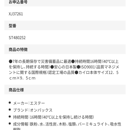
お申込番号
XJ37261
型番
ST480252
商品の特徴
●7年の長期保存で災害備蓄品に最適●持続時間16時間（40℃以上
を保持し、持続する時間）●安心の日本製●ISO9001（品質マネジメ
ントに関する国際規格）認定工場の品質●カイロ本体サイズ12．5
ｃｍ×9．5ｃｍ
商品仕様
メーカー：エステー
ブランド：オンパックス
持続時間：16時間（40℃以上を保持し続ける時間）
成分情報：鉄粉、水、活性炭、木粉、塩類、バーミキュライト、吸水性
樹脂