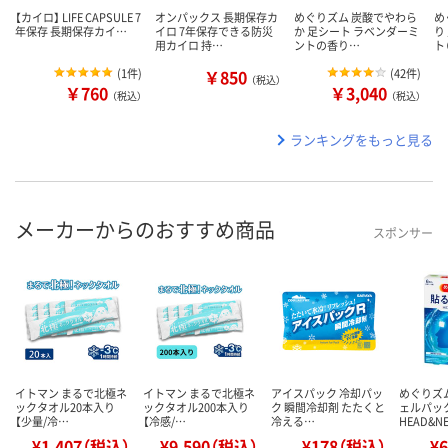
【カイロ】 LIFE CAPSULE 7
オンパックス 長期保存カ
めぐりズム 炭酸でやわら
め
年保存 長期保存カイ…
イロ 7年保存できる防災
か 足シート ラベンダーミ
り
用カイロ 持…
ントの香り…
ト
(
1件
)
￥850
(
42件
)
（税込）
￥760
￥3,040
（税込）
（税込）
ランキングをもっと見る
メーカーからのおすすめ商品
スポンサー
イトマン まるで北極ネ
イトマン まるで北極ネ
アイスパック 冷却パッ
めぐりズ
ックタオル20本入り
ックタオル200本入り
ク 瞬間冷却剤 たたくと
ェルパッ
【少量/冷…
【冷感/…
冷える…
HEAD&N
¥1,407（税込）
¥9,590（税込）
¥178（税込）
¥