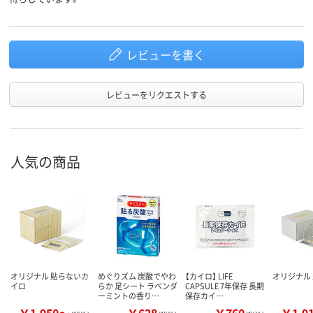
レビューを書く
レビューをリクエストする
人気の商品
オリジナル 貼らないカ
めぐりズム 炭酸でやわ
【カイロ】 LIFE
オリジナル
イロ
らか 足シート ラベンダ
CAPSULE 7年保存 長期
ーミントの香り…
保存カイ…