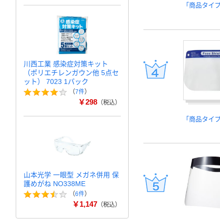
「商品タイ
川西工業 感染症対策キット
（ポリエチレンガウン他 5点セ
ット） 7023 1パック
（
7件
）
￥298
（税込）
「商品タイ
山本光学 一眼型 メガネ併用 保
護めがね NO338ME
（
6件
）
￥1,147
（税込）