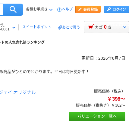
各種お手続き
ヘルプ
け先
0
スイートポイント
カゴ
点
あとで買う
-0061
ードの人気売れ筋ランキング
更新日：
2026年8月7日
すめ商品がひとめでわかります。平日は毎日更新中！
販売価格（税込）
ジェイ オリジナル
￥398～
販売価格（税抜き）
￥362～
バリエーション一覧へ