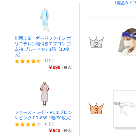
「商品タイ
川西工業 ガードファイン ポ
リエチレン袖付きエプロン ゴ
ム袖 ブルー 4447 1箱（10枚
入）
（
7件
）
￥998
（税込）
ファーストレイト PEエプロン
N ピンク FR-836 1箱(50枚入)
（
8件
）
￥640
（税込）