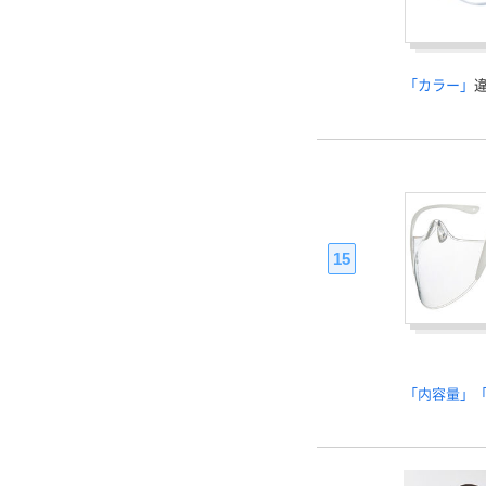
「カラー」
15
「内容量」