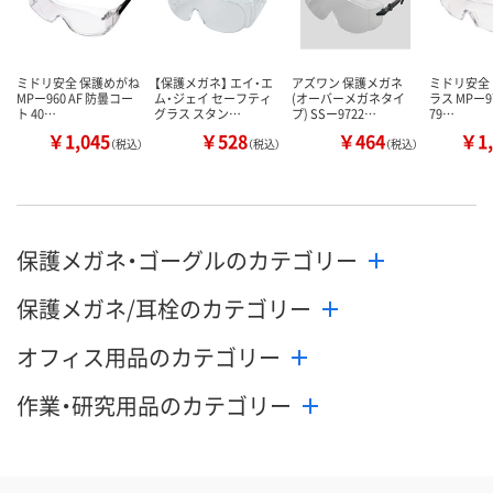
ミドリ安全 保護めがね
【保護メガネ】 エイ・エ
アズワン 保護メガネ
ミドリ安全
MPー960 AF 防曇コー
ム・ジェイ セーフティ
(オーバーメガネタイ
ラス MPー97
ト 40…
グラス スタン…
プ) SSー9722…
79…
￥1,045
￥528
￥464
￥1,
（税込）
（税込）
（税込）
保護メガネ・ゴーグルのカテゴリー
保護メガネ/耳栓のカテゴリー
オフィス用品のカテゴリー
作業・研究用品のカテゴリー