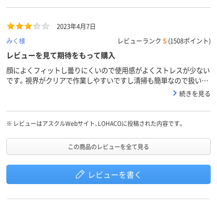
2023年4月7日
みく様
レビューランク
S
(1508ポイント)
レビューを見て期待をもって購入
顔によくフィットし曇りにくいので使用感がよくストレスが少ない
です。視界がクリアで作業しやすいですし清掃も簡単なので扱いや
すいです。傷も付きにくくお値段以上のパフォーマンス のレビュ
続きを見る
ーを見て期待をもって購入しました確かに曇りにくいし視界がクリ
アです 選んで良かったです
※
レビューはアスクルWebサイト、LOHACOに投稿された内容です。
この商品のレビューを全て見る
レビューを書く