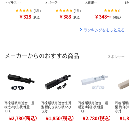
ィグラス …
ィゴーグ…
ネ併用…
能
(
6件
)
(
1件
)
￥328
￥383
￥348～
（税込）
（税込）
（税込）
ランキングをもっと見る
メーカーからのおすすめ商品
スポンサー
耳栓 睡眠用 遮音 二層
耳栓 睡眠用 遮音性 薄
耳栓 睡眠用 遮音 二層
耳栓 睡眠
構造 d字形状 軽量
型 横向き寝 快眠 いび
構造 d字形状 軽量
型 横向き
1.1g…
き対…
1.1g…
き対…
¥2,780（税込）
¥1,850（税込）
¥2,780（税込）
¥1,