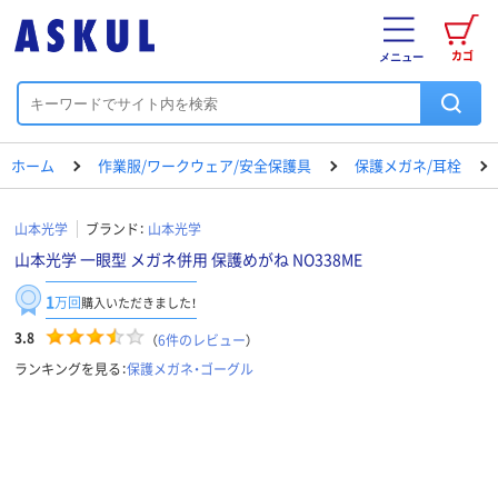
カゴ
メニュー
ホーム
作業服/ワークウェア/安全保護具
保護メガネ/耳栓
山本光学
ブランド：
山本光学
山本光学 一眼型 メガネ併用 保護めがね NO338ME
1
万回
購入いただきました！
3.8
（
6
件のレビュー
）
ランキングを見る：
保護メガネ・ゴーグル