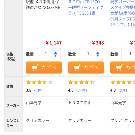
眼型 メガネ併用 保
スコ中山 TRUSCO
光学 オーバ
護めがね NO338ME
一眼型セーフティグ
スタイプ多機
ラス TSG33 1個
めがね(度付
併用タイプ) 
（テンプル） 1
￥1,147
￥348
￥3
数量
数量
数量
価格
(税込)
カゴへ
カゴへ
カ
評価
3.8
4.5
4.0
（
6件
）
（
24件
）
（
2件
）
山本光学
トラスコ中山
山本光学
メーカー
クリアカラー
クリアカラー
クリア、クリ
レンズカ
ラー
ー