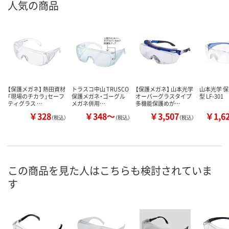
人気の商品
【保護メガネ】 熱田資材
トラスコ中山 TRUSCO
【保護メガネ】 山本光学
山本光学 
「現場のチカラ」セーフ
保護メガネ・ゴーグル
オーバーグラスタイプ
型 LF-301
ティグラス …
メガネ併用…
多機能保護めが…
￥328
￥348～
￥3,507
￥1,6
（税込）
（税込）
（税込）
この商品を見た人はこちらも検討されていま
す