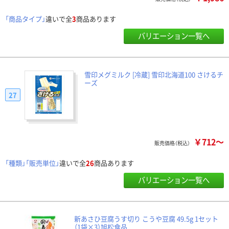
「商品タイプ」
違いで全
3
商品あります
バリエーション一覧へ
雪印メグミルク [冷蔵] 雪印北海道100 さけるチ
ーズ
27
￥712～
販売価格（税込）
「種類」「販売単位」
違いで全
26
商品あります
バリエーション一覧へ
新あさひ豆腐うす切り こうや豆腐 49.5g 1セット
（1袋×3）旭松食品