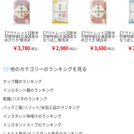
【アウトレット】【新米
【アウトレット】【新米
【アウトレット】【新米
【アウト
切替特価】北海道産ゆ
切替特価】北海道産な
切替特価】北海道産ゆ
切替特価
めぴりか 無洗米 …
なつぼし 無洗米 …
めぴりか 精白米 …
なつぼし
￥3,780
￥2,980
￥3,680
￥2
（税込）
（税込）
（税込）
他のカテゴリーのランキングを見る
カップ麺のランキング
インスタント麺のランキング
乾麺/パスタのランキング
パックご飯/リゾット/米加工品のランキング
インスタント味噌汁のランキング
インスタントスープのランキング
レトルト食品/インスタント食品のランキング