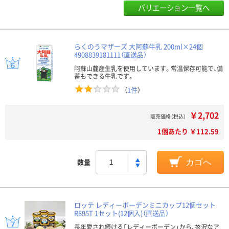
バリエーション一覧へ
らくのうマザーズ 大阿蘇牛乳 200ml×24個
4908839181111（直送品）
阿蘇山麓産生乳を使用しています。常温保存可能で、備
蓄もできる牛乳です。
（
1件
）
￥2,702
販売価格（税込）
1個あたり ￥112.59
数量
カゴへ
ロッテ レディーボーデンミニカップ12個セット
R895T 1セット(12個入)（直送品）
長年愛され続ける「レディーボーデン」から、贅沢なア