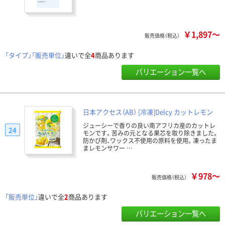
￥1,897～
販売価格（税込）
「タイプ」「販売単位」
違いで全
4
商品あります
バリエーション一覧へ
日本アクセス（AB） [冷凍]Delcy カットレモン
ジューシーで香りの良い南アフリカ産のカットレ
24
モンです。苦みの元となる果芯を取り除きました。
防かび剤、ワックス不使用の原料を使用。凍ったま
まレモンサワー …
￥978～
販売価格（税込）
「販売単位」
違いで全
2
商品あります
バリエーション一覧へ