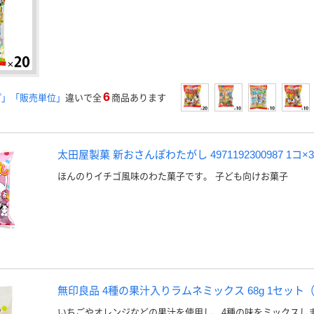
6
プ」「販売単位」
違いで全
商品あります
太田屋製菓 新おさんぽわたがし 4971192300987 1コ
ほんのりイチゴ風味のわた菓子です。 子ども向けお菓子
無印良品 4種の果汁入りラムネミックス 68g 1セット（
いちごやオレンジなどの果汁を使用し、4種の味をミックスし