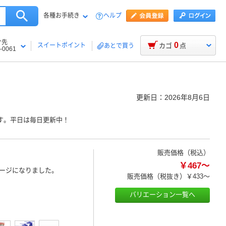
各種お手続き
ヘルプ
け先
0
スイートポイント
カゴ
点
あとで買う
-0061
更新日：
2026年8月6日
す。平日は毎日更新中！
販売価格（税込）
￥467～
ージになりました。
販売価格（税抜き）
￥433～
バリエーション一覧へ