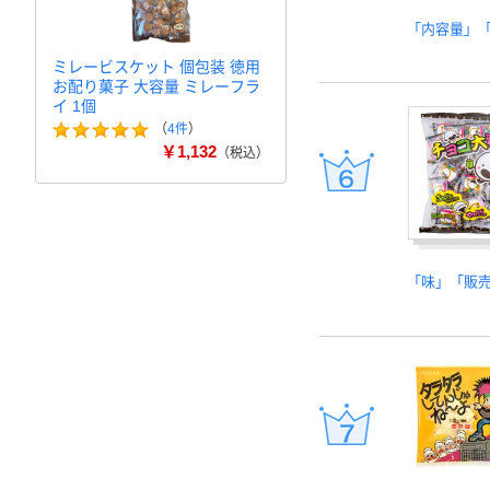
「内容量」
ミレービスケット 個包装 徳用
お配り菓子 大容量 ミレーフラ
イ 1個
（
4件
）
￥1,132
（税込）
「味」「販