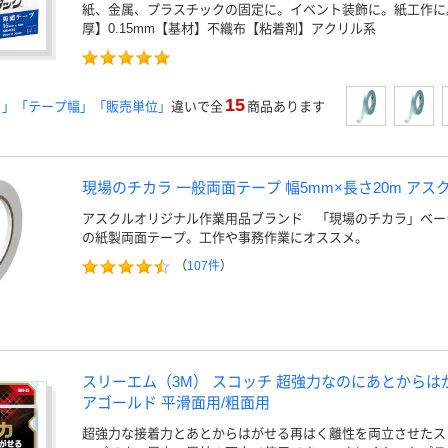
紙、金属、プラスチックの固定に。イベント装飾に。紙工作に
厚】0.15mm【基材】不織布【粘着剤】アクリル系
15
さ」「テープ幅」「販売単位」
違いで全
商品あります
現場のチカラ 一般両面テープ 幅5mm×長さ20m アスク
アスクルオリジナル作業用品ブランド 「現場のチカラ」ベー
の紙製両面テープ。工作や事務作業にオススメ。
（
107件
）
スリーエム（3M） スコッチ 超強力なのにあとからは
アゴールド 平滑面用/粗面用
超強力な接着力とあとからはがせる再はく離性を両立させたス