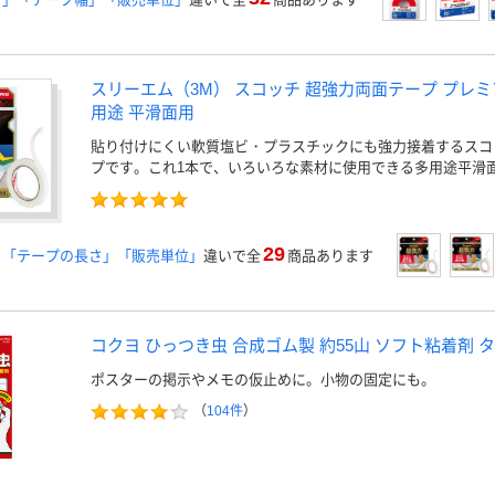
スリーエム（3M） スコッチ 超強力両面テープ プレ
用途 平滑面用
貼り付けにくい軟質塩ビ・プラスチックにも強力接着するスコ
プです。これ1本で、いろいろな素材に使用できる多用途平滑
29
」「テープの長さ」「販売単位」
違いで全
商品あります
コクヨ ひっつき虫 合成ゴム製 約55山 ソフト粘着剤 タ-
ポスターの掲示やメモの仮止めに。小物の固定にも。
（
104件
）