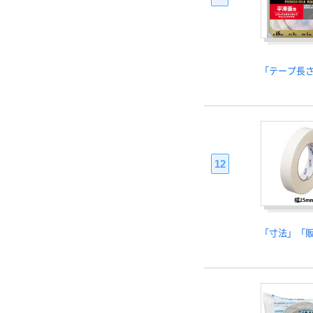
「テープ長
12
「寸法」「