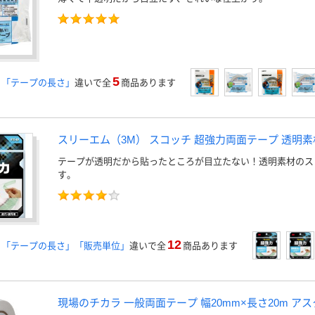
5
」「テープの長さ」
違いで全
商品あります
スリーエム（3M） スコッチ 超強力両面テープ 透明素
テープが透明だから貼ったところが目立たない！透明素材のス
す。
12
」「テープの長さ」「販売単位」
違いで全
商品あります
現場のチカラ 一般両面テープ 幅20mm×長さ20m アス