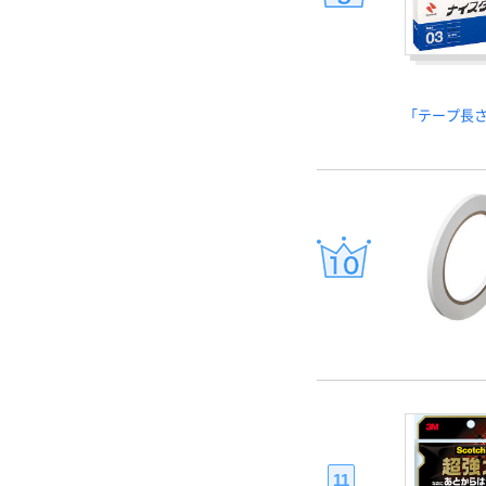
「テープ長
11