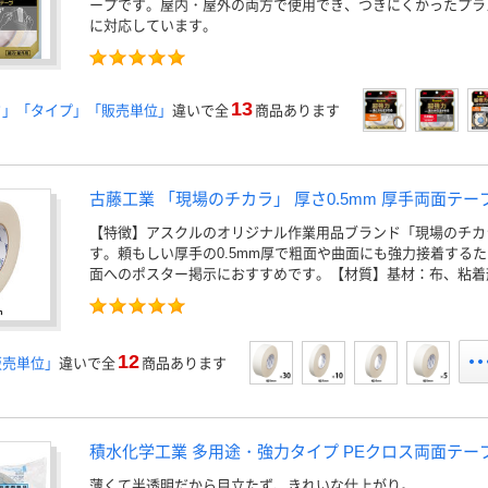
ープです。屋内・屋外の両方で使用でき、つきにくかったプラ
に対応しています。
13
さ」「タイプ」「販売単位」
違いで全
商品あります
古藤工業 「現場のチカラ」 厚さ0.5mm 厚手両面テー
【特徴】アスクルのオリジナル作業用品ブランド「現場のチカ
す。頼もしい厚手の0.5mm厚で粗面や曲面にも強力接着する
面へのポスター掲示におすすめです。【材質】基材：布、粘着
12
販売単位」
違いで全
商品あります
積水化学工業 多用途・強力タイプ PEクロス両面テー
薄くて半透明だから目立たず、きれいな仕上がり。