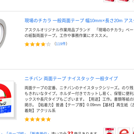
現場のチカラ 一般両面テープ 幅10mm×長さ20m アス
アスクルオリジナル作業用品ブランド 「現場のチカラ」ベー
の紙製両面テープ。工作や事務作業にオススメ。
（
119件
）
ニチバン 両面テープ ナイスタック 一般タイプ
両面テープの定番、ニチバンのナイスタックシリーズ。のり残
もきれいなタイプ。ホルダー付きでカットし易く、保管に便利
ックスや長尺タイプもございます。【用途】工作。書類等紙の
掲示。【粘着力】普通【テープ厚】0.09mm【基材】再生紙（
着剤】アクリル系
32
さ」「テープ幅」「販売単位」
違いで全
商品あります