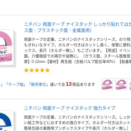
ニチバン 両面テープ ナイスタック しっかり貼れては
ス面・プラスチック面・金属面用）
両面テープの定番、ニチバンのナイスタックシリーズ。のり残
もきれいなタイプ。ホルダー付きはカットし易く、保管に便利
ックス、長尺（ホルダー無し）もございます。【用途】イベン
園、介護施設での掲示や装飾に。（ガラス面、スチール面推奨
厚】0.12mm【基材】再生紙（古紙パルプ配合率40%）【粘
13
さ」「テープ幅」「販売単位」
違いで全
商品あります
ニチバン 両面テープ ナイスタック 強力タイプ
両面テープの定番、ニチバンのナイスタックシリーズ。しっか
い紙工作などにおすすめの強力タイプ。ホルダー付きはカット
簡易包装の業務用ブンボックスタイプや長尺（ホルダー無し）