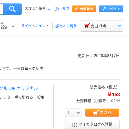
各種お手続き
ヘルプ
け先
0
スイートポイント
カゴ
点
あとで買う
-0061
更新日：
2026年8月7日
ります。平日は毎日更新中！
販売価格（税込）
クル 1巻 オリジナル
￥158
シック。手で切れる一般用
販売価格（税抜き）
￥144
カゴへ
マイカタログへ登録