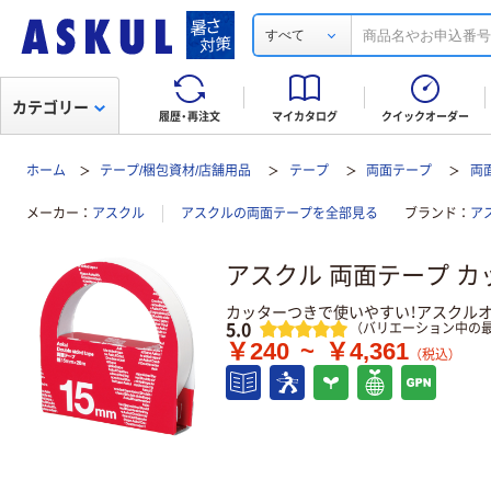
すべて
カテゴリー
履歴・再注文
マイカタログ
クイックオーダー
ホーム
テープ/梱包資材/店舗用品
テープ
両面テープ
両
メーカー
アスクル
アスクルの両面テープを全部見る
ブランド
ア
アスクル 両面テープ カ
カッターつきで使いやすい！アスクル
レビュー
5.0
（バリエーション中の最
￥240
~
￥4,361
（税込）