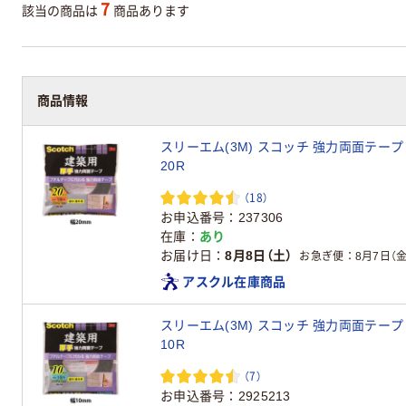
7
該当の商品は
商品あります
商品情報
スリーエム(3M) スコッチ 強力両面テープ 建
20R
（18）
お申込番号
237306
在庫
あり
お届け日
8月8日（土）
お急ぎ便
8月7日（金
アスクル在庫商品
スリーエム(3M) スコッチ 強力両面テープ 建
10R
（7）
お申込番号
2925213