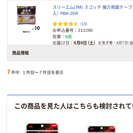
スリーエム(3M) スコッチ 強力両面テープ 建
入） PBA-20R
（18）
お申込番号
213298
在庫
9点
お届け日
8月8日（土）
お急ぎ便
8月7日（金
アスクル在庫商品
商品情報
7
件中
1 件目〜 7 件目を表示
この商品を見た人はこちらも検討されて