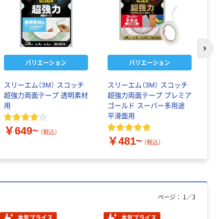
次の
バリエーション
バリエーション
スリーエム（3M） スコッチ
スリーエム（3M） スコッチ
コ
超強力両面テープ 透明素材
超強力両面テープ プレミア
透
用
ゴールド スーパー多用途
￥
平滑面用
￥649~
（税込）
￥481~
（税込）
ページ：
1
／
3
本気プライス
本気プライス