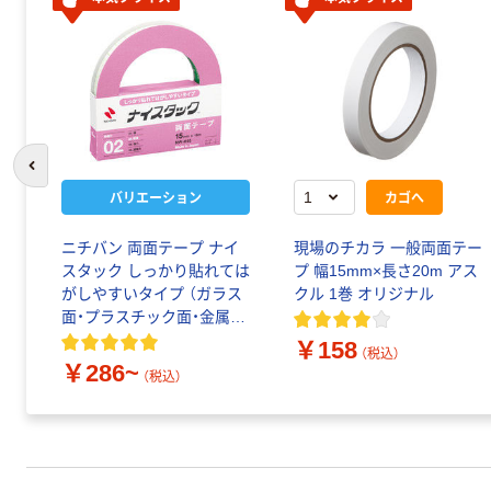
前のスライドへ
バリエーション
カゴへ
ニチバン 両面テープ ナイ
現場のチカラ 一般両面テー
スタック しっかり貼れては
プ 幅15mm×長さ20m アス
がしやすいタイプ （ガラス
クル 1巻 オリジナル
面・プラスチック面・金属面
用）
￥158
（税込）
￥286~
（税込）