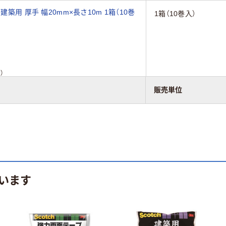
築用 厚手 幅20mm×長さ10m 1箱（10巻
1箱（10巻入）
）
販売単位
います