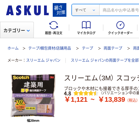
すべて
カテゴリー
履歴・再注文
マイカタログ
クイックオーダー
ホーム
テープ/梱包資材/店舗用品
テープ
両面テープ
両
メーカー
スリーエム ジャパン
スリーエム ジャパンの両面テープを全部
スリーエム（3M） スコ
ブロックや木材にも接着できる厚手の
レビュー
4.8
（バリエーション中の最
￥1,121
~
￥13,839
（税込）