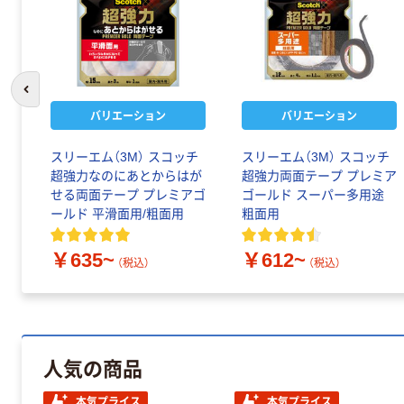
前のスライドへ
バリエーション
バリエーション
スリーエム（3M） スコッチ
スリーエム（3M） スコッチ
超強力なのにあとからはが
超強力両面テープ プレミア
せる両面テープ プレミアゴ
ゴールド スーパー多用途
ールド 平滑面用/粗面用
粗面用
￥635~
￥612~
（税込）
（税込）
人気の商品
本気プライス
本気プライス