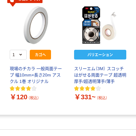
カゴへ
バリエーション
現場のチカラ 一般両面テー
スリーエム（3M） スコッチ
プ 幅10mm×長さ20m アス
はがせる両面テープ 超透明
クル 1巻 オリジナル
厚手/超透明薄手/薄手
￥120
￥331~
（税込）
（税込）