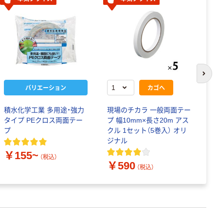
次の
バリエーション
カゴへ
積水化学工業 多用途・強力
現場のチカラ 一般両面テー
現
タイプ PEクロス両面テー
プ 幅10mm×長さ20m アス
プ
プ
クル 1セット（5巻入） オリ
ク
ジナル
ジ
￥155~
（税込）
￥590
￥
（税込）