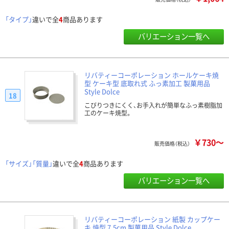
「タイプ」
違いで全
4
商品あります
バリエーション一覧へ
リバティーコーポレーション ホールケーキ焼
型 ケーキ型 底取れ式 ふっ素加工 製菓用品
Style Dolce
18
こびりつきにくく、お手入れが簡単なふっ素樹脂加
工のケーキ焼型。
￥730～
販売価格（税込）
「サイズ」「質量」
違いで全
4
商品あります
バリエーション一覧へ
リバティーコーポレーション 紙製 カップケー
キ 焼型 7.5cm 製菓用品 Style Dolce