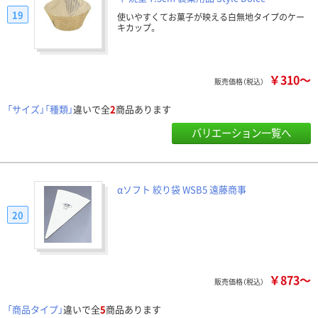
19
使いやすくてお菓子が映える白無地タイプのケー
キカップ。
￥310～
販売価格（税込）
「サイズ」「種類」
違いで全
2
商品あります
バリエーション一覧へ
αソフト 絞り袋 WSB5 遠藤商事
20
￥873～
販売価格（税込）
「商品タイプ」
違いで全
5
商品あります