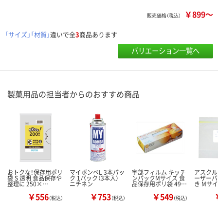
￥899～
販売価格（税込）
「サイズ」「材質」
違いで全
3
商品あります
バリエーション一覧へ
製菓用品の担当者からのおすすめ商品
おトクな！保存用ポリ
マイボンベL 3本パッ
宇部フィルム キッチ
アスクル
袋 S 透明 食品保存や
ク 1パック（3本入）
ンパックMサイズ 食
ーザーバ
整理に 250×…
ニチネン
品保存用ポリ袋 49…
き Mサイ
￥556
￥753
￥549
（税込）
（税込）
（税込）