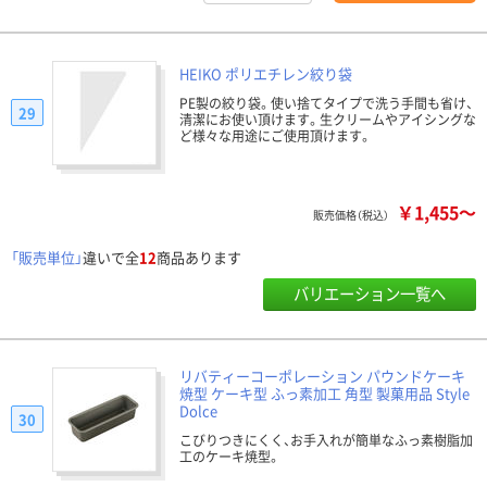
HEIKO ポリエチレン絞り袋
PE製の絞り袋。使い捨てタイプで洗う手間も省け、
29
清潔にお使い頂けます。生クリームやアイシングな
ど様々な用途にご使用頂けます。
￥1,455～
販売価格（税込）
「販売単位」
違いで全
12
商品あります
バリエーション一覧へ
リバティーコーポレーション パウンドケーキ
焼型 ケーキ型 ふっ素加工 角型 製菓用品 Style
Dolce
30
こびりつきにくく、お手入れが簡単なふっ素樹脂加
工のケーキ焼型。