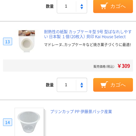
数量
カゴへ
耐熱性の紙製 カップケーキ型 9号 型ばなれしやす
い 日本製 １個（20枚入） 貝印 Kai House Select
13
マドレーヌ、カップケーキなど焼き菓子づくりに最適！
￥309
販売価格（税込）
数量
カゴへ
プリンカップ PP 伊藤景パック産業
14