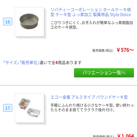
リバティーコーポレーション ホールケーキ焼
型 ケーキ型 ふっ素加工 製菓用品 Style Dolce
16
こびりつきにくく、お手入れが簡単なふっ素樹脂加
工のケーキ焼型。
￥576～
販売価格（税込）
「サイズ」「販売単位」
違いで全
4
商品あります
バリエーション一覧へ
エコー金属 アルミタイプ パウンドケーキ型
手軽にふんわり焼ける小さなケーキ型。使い終わっ
17
たらそのまま捨ててラクラク後片付け。
￥1,064
販売価格（税込）