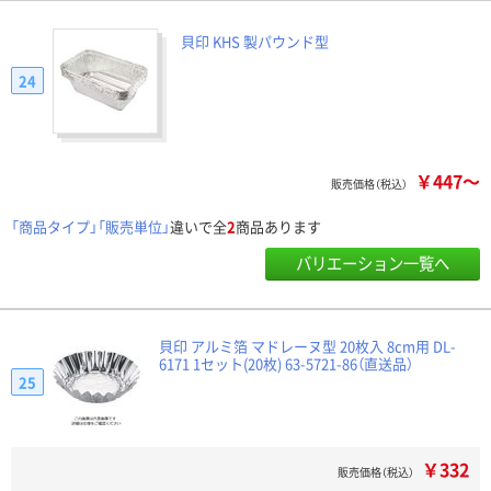
貝印 KHS 製パウンド型
24
￥447～
販売価格（税込）
「商品タイプ」「販売単位」
違いで全
2
商品あります
バリエーション一覧へ
貝印 アルミ箔 マドレーヌ型 20枚入 8cm用 DL-
6171 1セット(20枚) 63-5721-86（直送品）
25
￥332
販売価格（税込）