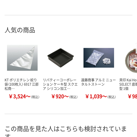
人気の商品
KT ポリエチレン 絞り
リバティーコーポレー
遠藤商事 アルミ ニュー
貝印 Kai Ho
袋（100枚入） 6917 江部
ション ケーキ型 スクエ
タルトストーン
SELECT 
松商…
ア シリコン加工…
型 1個
￥3,524～
￥920～
￥1,039～
￥9
（税込）
（税込）
（税込）
この商品を見た人はこちらも検討されていま
す