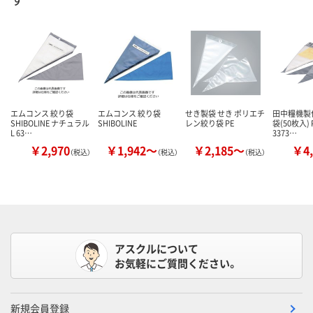
エムコンス 絞り袋
エムコンス 絞り袋
せき製袋 せき ポリエチ
田中糧機製作
SHIBOLINE ナチュラル
SHIBOLINE
レン絞り袋 PE
袋(50枚入) 
L 63…
3373…
￥2,970
￥1,942～
￥2,185～
￥4,
（税込）
（税込）
（税込）
アスクルについて
お気軽にご質問ください。
新規会員登録