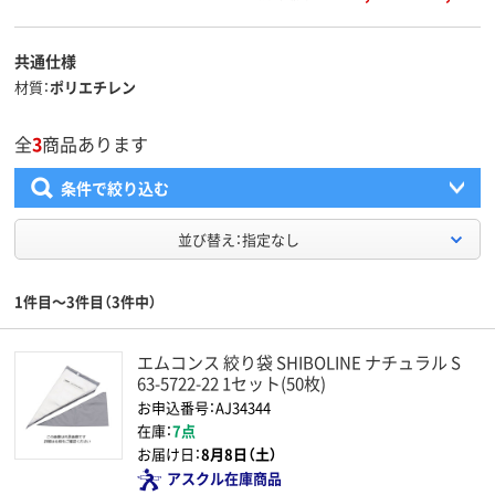
共通仕様
材質
ポリエチレン
全
3
商品あります
条件で絞り込む
並び替え：指定なし
1件目～3件目（3件中）
エムコンス 絞り袋 SHIBOLINE ナチュラル S
63-5722-22 1セット(50枚)
お申込番号：AJ34344
在庫：
7点
お届け日：
8月8日（土）
アスクル在庫商品