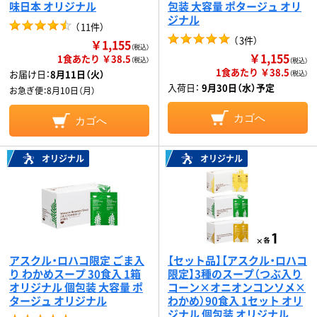
味日本 オリジナル
包装 大容量 ポタージュ オリ
ジナル
（
11件
）
（
3件
）
￥1,155
（税込）
￥1,155
1食あたり ￥38.5
（税込）
（税込）
1食あたり ￥38.5
お届け日：
8月11日（火）
（税込）
入荷日：
9月30日（水）予定
お急ぎ便：
8月10日（月）
カゴへ
カゴへ
オリジナル
オリジナル
アスクル・ロハコ限定 ごま入
【セット品】【アスクル・ロハコ
り わかめスープ 30食入 1箱
限定】3種のスープ（つぶ入り
オリジナル 個包装 大容量 ポ
コーン×オニオンコンソメ×
タージュ オリジナル
わかめ）90食入 1セット オリ
ジナル 個包装 オリジナル