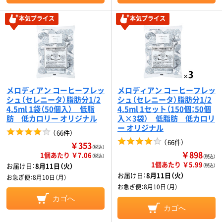
本気プライス
本気プライス
メロディアン コーヒーフレッ
メロディアン コーヒーフレッ
シュ（セレニータ）脂肪分1/2
シュ（セレニータ）脂肪分1/2
4.5ml 1袋（50個入） 低脂
4.5ml 1セット（150個：50個
肪 低カロリー オリジナル
入×3袋） 低脂肪 低カロリ
ー オリジナル
（
66件
）
（
66件
）
￥353
（税込）
￥898
1個あたり ￥7.06
（税込）
（税込）
1個あたり ￥5.99
お届け日：
8月11日（火）
（税込）
お届け日：
8月11日（火）
お急ぎ便：
8月10日（月）
お急ぎ便：
8月10日（月）
カゴへ
カゴへ