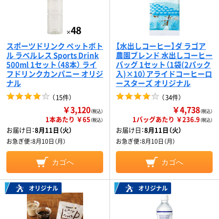
スポーツドリンク ペットボト
【水出しコーヒー】ダ ラゴア
ル ラベルレス Sports Drink
農園ブレンド 水出しコーヒー
500ml 1セット（48本） ライ
バッグ 1セット（1袋(2パック
フドリンクカンパニー オリジ
入)×10）アライドコーヒーロ
ナル
ースターズ オリジナル
（
15件
）
（
34件
）
￥3,120
￥4,738
（税込）
（税込）
1本あたり ￥65
1バッグあたり ￥236.9
（税込）
（税込）
お届け日：
8月11日（火）
お届け日：
8月11日（火）
お急ぎ便：
8月10日（月）
お急ぎ便：
8月10日（月）
カゴへ
カゴへ
オリジナル
オリジナル