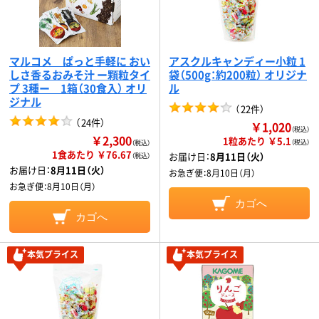
マルコメ ぱっと手軽に おい
アスクルキャンディー小粒 1
しさ香るおみそ汁 ー顆粒タイ
袋（500g：約200粒） オリジナ
プ 3種ー 1箱（30食入） オリ
ル
ジナル
（
22件
）
（
24件
）
￥1,020
（税込）
￥2,300
1粒あたり ￥5.1
（税込）
（税込）
1食あたり ￥76.67
お届け日：
8月11日（火）
（税込）
お届け日：
8月11日（火）
お急ぎ便：
8月10日（月）
お急ぎ便：
8月10日（月）
カゴへ
カゴへ
本気プライス
本気プライス