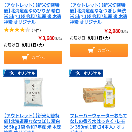
【アウトレット】【新米切替特
【アウトレット】【新米切替特
価】北海道産ゆめぴりか 精白
価】北海道産ななつぼし 無洗
米 5kg 1袋 令和7年産 米 木徳
米 5kg 1袋 令和7年産 米 木徳
神糧 オリジナル
神糧 オリジナル
￥2,980
（
9件
）
（税込）
￥3,680
お届け日：
8月11日（火）
（税込）
お届け日：
8月11日（火）
カゴへ
カゴへ
オリジナル
オリジナル
【アウトレット】【新米切替特
フレーバーウォーターおもて
価】北海道産ななつぼし 精白
なしの香る水はっさく・レモ
米 5kg 1袋 令和7年産 米 木徳
ン 350ml 1箱（24本入） オリ