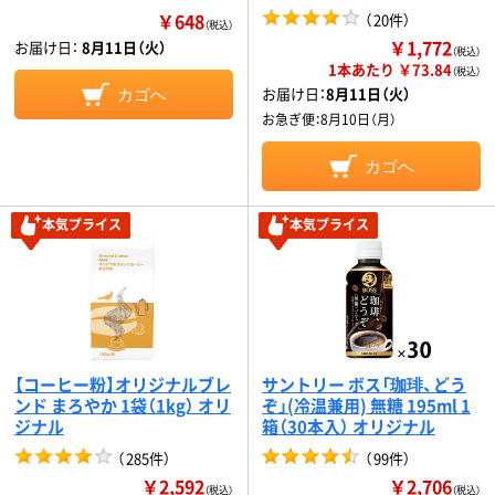
￥648
（
20件
）
（税込）
￥1,772
お届け日：
8月11日（火）
（税込）
1本あたり ￥73.84
（税込）
お届け日：
8月11日（火）
カゴへ
お急ぎ便：
8月10日（月）
カゴへ
本気プライス
本気プライス
【コーヒー粉】オリジナルブレ
サントリー ボス「珈琲、どう
ンド まろやか 1袋（1kg） オリ
ぞ」(冷温兼用) 無糖 195ml 1
ジナル
箱（30本入） オリジナル
（
285件
）
（
99件
）
￥2,592
￥2,706
（税込）
（税込）