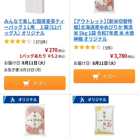
みんなで楽しむ国産麦茶ティ
【アウトレット】【新米切替特
ーバッグ１L用 １袋（52バ
価】北海道産ゆめぴりか 無洗
ッグ入） オリジナル
米 5kg 1袋 令和7年産 米 木徳
神糧 オリジナル
（
373件
）
（
5件
）
￥270
（税込）
￥3,780
1バッグあたり ￥5.2
（税込）
（税込）
お届け日：
8月11日（火）
お届け日：
8月11日（火）
お急ぎ便：
8月10日（月）
カゴへ
カゴへ
オリジナル
オリジナル