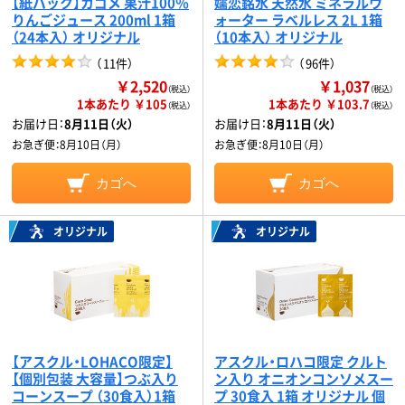
【紙パック】カゴメ 果汁100％
嬬恋銘水 天然水 ミネラルウ
りんごジュース 200ml 1箱
ォーター ラベルレス 2L 1箱
（24本入） オリジナル
（10本入） オリジナル
（
11件
）
（
96件
）
￥2,520
￥1,037
（税込）
（税込）
1本あたり ￥105
1本あたり ￥103.7
（税込）
（税込）
お届け日：
8月11日（火）
お届け日：
8月11日（火）
お急ぎ便：
8月10日（月）
お急ぎ便：
8月10日（月）
カゴへ
カゴへ
オリジナル
オリジナル
【アスクル・LOHACO限定】
アスクル・ロハコ限定 クルト
【個別包装 大容量】つぶ入り
ン入り オニオンコンソメスー
コーンスープ （30食入）1箱
プ 30食入 1箱 オリジナル 個