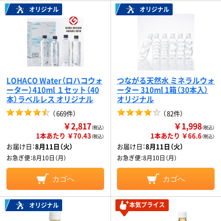
オリジナル
オリジナル
LOHACO Water（ロハコウォ
つながる天然水 ミネラルウォ
ーター）410ml １セット（40
ーター 310ml 1箱（30本入）
本）ラベルレス オリジナル
オリジナル
（
669件
）
（
82件
）
￥2,817
￥1,998
（税込）
（税込）
1本あたり ￥70.43
1本あたり ￥66.6
（税込）
（税込）
お届け日：
8月11日（火）
お届け日：
8月11日（火）
お急ぎ便：
8月10日（月）
お急ぎ便：
8月10日（月）
カゴへ
カゴへ
本気プライス
オリジナル