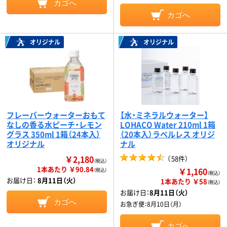
カゴへ
カゴへ
オリジナル
オリジナル
フレーバーウォーターおもて
【水・ミネラルウォーター】
なしの香る水ピーチ・レモン
LOHACO Water 210ml 1箱
グラス 350ml 1箱（24本入）
（20本入）ラベルレス オリジ
オリジナル
ナル
￥2,180
（
58件
）
（税込）
1本あたり ￥90.84
￥1,160
（税込）
（税込）
お届け日：
8月11日（火）
1本あたり ￥58
（税込）
お届け日：
8月11日（火）
カゴへ
お急ぎ便：
8月10日（月）
カゴへ