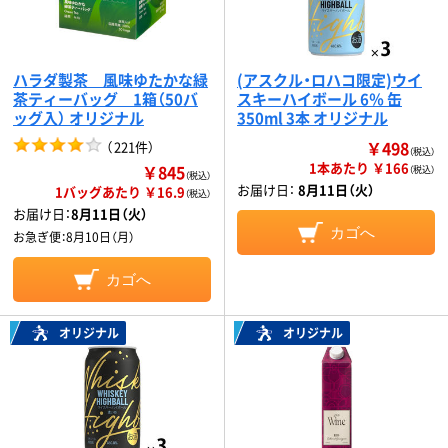
ハラダ製茶 風味ゆたかな緑
(アスクル・ロハコ限定)ウイ
茶ティーバッグ 1箱（50バ
スキーハイボール 6％ 缶
ッグ入） オリジナル
350ml 3本 オリジナル
￥498
（
221件
）
（税込）
1本あたり ￥166
￥845
（税込）
（税込）
お届け日：
8月11日（火）
1バッグあたり ￥16.9
（税込）
お届け日：
8月11日（火）
カゴへ
お急ぎ便：
8月10日（月）
カゴへ
オリジナル
オリジナル