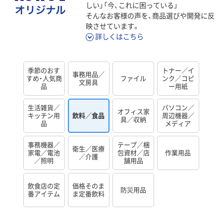
しい」「今、これに困っている」
そんなお客様の声を、商品選びや開発に反
映させています。
詳しくはこちら
季節のおす
トナー／イ
事務用品／
すめ・人気商
ファイル
ンク／コピ
文房具
品
ー用紙
生活雑貨／
パソコン／
オフィス家
キッチン用
飲料／食品
周辺機器／
具／収納
品
メディア
事務機器／
テープ／梱
衛生／医療
家電／電池
包資材／店
作業用品
／介護
／照明
舗用品
飲食店の定
価格そのま
防災用品
番アイテム
ま定番飲料