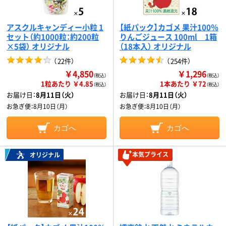
アスクルキャンディー小粒 1
【紙パック】カゴメ 果汁100％
セット（約1000粒：約200粒
りんごジュース 100ml 1箱
×5袋） オリジナル
（18本入） オリジナル
（
22件
）
（
254件
）
￥4,850
￥1,296
（税込）
（税込）
1粒あたり ￥4.85
1本あたり ￥72
（税込）
（税込）
お届け日：
8月11日（火）
お届け日：
8月11日（火）
お急ぎ便：
8月10日（月）
お急ぎ便：
8月10日（月）
カゴへ
カゴへ
本気プライス
オリジナル