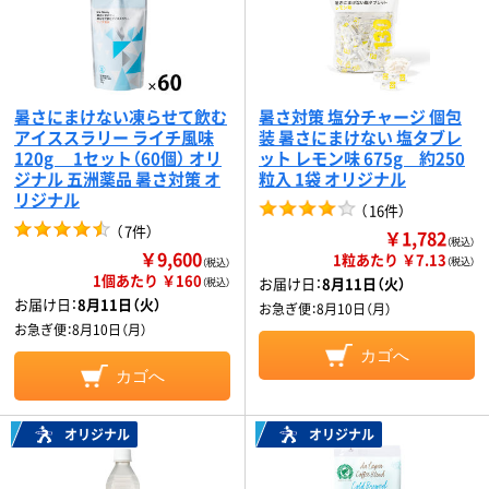
暑さにまけない凍らせて飲む
暑さ対策 塩分チャージ 個包
アイススラリー ライチ風味
装 暑さにまけない 塩タブレ
120g 1セット（60個） オリ
ット レモン味 675g 約250
ジナル 五洲薬品 暑さ対策 オ
粒入 1袋 オリジナル
リジナル
（
16件
）
（
7件
）
￥1,782
（税込）
￥9,600
1粒あたり ￥7.13
（税込）
（税込）
1個あたり ￥160
お届け日：
8月11日（火）
（税込）
お届け日：
8月11日（火）
お急ぎ便：
8月10日（月）
お急ぎ便：
8月10日（月）
カゴへ
カゴへ
オリジナル
オリジナル