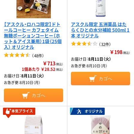
【アスクル・ロハコ限定】ドト
アスクル限定 五洲薬品 はた
ールコーヒー カフェタイム
らくひとの水分補給 500ml 1
無糖ポーションコーヒー（ホ
本 オリジナル
ット＆アイス兼用）1袋（25個
（
32件
）
入） オリジナル
￥198
（税込）
（
48件
）
お届け日：
8月11日（火）
￥713
（税込）
お急ぎ便：
8月10日（月）
1個あたり ￥28.52
（税込）
お届け日：
8月11日（火）
カゴへ
お急ぎ便：
8月10日（月）
カゴへ
本気プライス
オリジナル