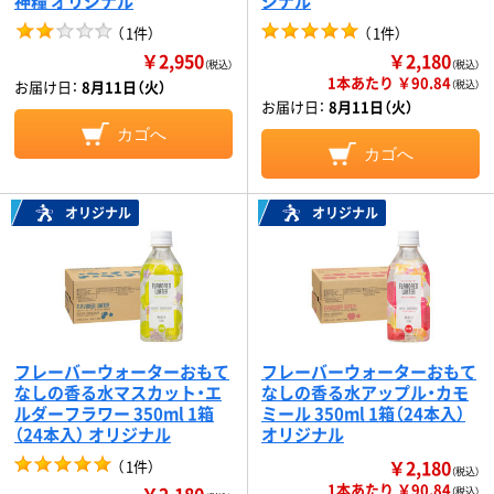
神糧 オリジナル
ジナル
（
1件
）
（
1件
）
￥2,950
￥2,180
（税込）
（税込）
1本あたり ￥90.84
お届け日：
8月11日（火）
（税込）
お届け日：
8月11日（火）
カゴへ
カゴへ
オリジナル
オリジナル
フレーバーウォーターおもて
フレーバーウォーターおもて
なしの香る水マスカット・エ
なしの香る水アップル・カモ
ルダーフラワー 350ml 1箱
ミール 350ml 1箱（24本入）
（24本入） オリジナル
オリジナル
￥2,180
（
1件
）
（税込）
1本あたり ￥90.84
￥2,180
（税込）