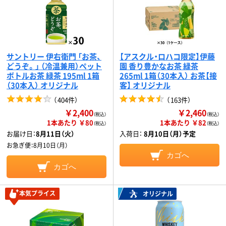
サントリー 伊右衛門 「お茶、
【アスクル・ロハコ限定】伊藤
どうぞ。」 （冷温兼用）ペット
園 香り豊かなお茶 緑茶
ボトルお茶 緑茶 195ml 1箱
265ml 1箱（30本入） お茶【接
（30本入） オリジナル
客】 オリジナル
（
404件
）
（
163件
）
￥2,400
￥2,460
（税込）
（税込）
1本あたり ￥80
1本あたり ￥82
（税込）
（税込）
お届け日：
8月11日（火）
入荷日：
8月10日（月）予定
お急ぎ便：
8月10日（月）
カゴへ
カゴへ
本気プライス
オリジナル