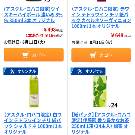
(アスクル・ロハコ限定)ウイ
（アスクル・ロハコ限定） 赤ワ
スキーハイボール 濃いめ 8％
イン テトラワイン チリ 紙パ
缶 350ml 3本 オリジナル
ック カベルネソーヴィニヨン
1000ml 1本 オリジナル
￥498
（税込）
￥648
1本あたり ￥166
（税込）
（税込）
お届け日：
8月11日（火）
お届け日：
8月11日（火）
カゴへ
カゴへ
オリジナル
オリジナル
（アスクル・ロハコ限定） 白ワ
【紙パック】【アスクル・ロハコ
イン テトラワイン チリ 紙パ
限定】伊藤園 香り豊かなお茶
ック シャルドネ 1000ml 1本
250ml 1箱（24本入） 緑茶 オ
オリジナル
リジナル