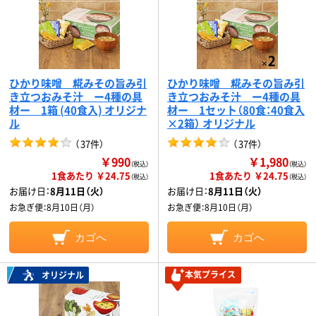
ひかり味噌 糀みその旨み引
ひかり味噌 糀みその旨み引
き立つおみそ汁 ー4種の具
き立つおみそ汁 ー4種の具
材ー 1箱 (40食入) オリジナ
材ー 1セット（80食：40食入
ル
×2箱） オリジナル
（
37件
）
（
37件
）
￥990
￥1,980
（税込）
（税込）
1食あたり ￥24.75
1食あたり ￥24.75
（税込）
（税込）
お届け日：
8月11日（火）
お届け日：
8月11日（火）
お急ぎ便：
8月10日（月）
お急ぎ便：
8月10日（月）
カゴへ
カゴへ
本気プライス
オリジナル