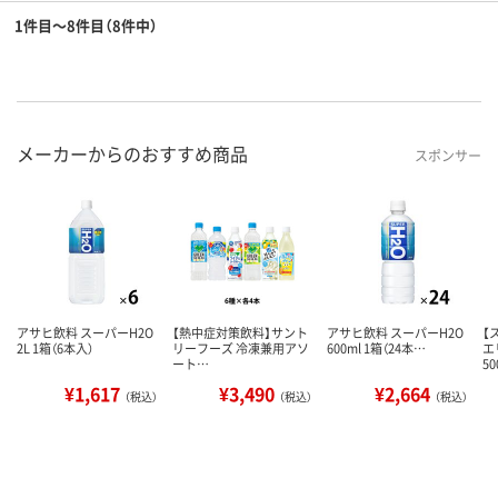
1件目～8件目（8件中）
メーカーからのおすすめ商品
スポンサー
アサヒ飲料 スーパーH2O
【熱中症対策飲料】サント
アサヒ飲料 スーパーH2O
【
2L 1箱（6本入）
リーフーズ 冷凍兼用アソ
600ml 1箱（24本…
エ
ート…
5
¥1,617
¥3,490
¥2,664
（税込）
（税込）
（税込）