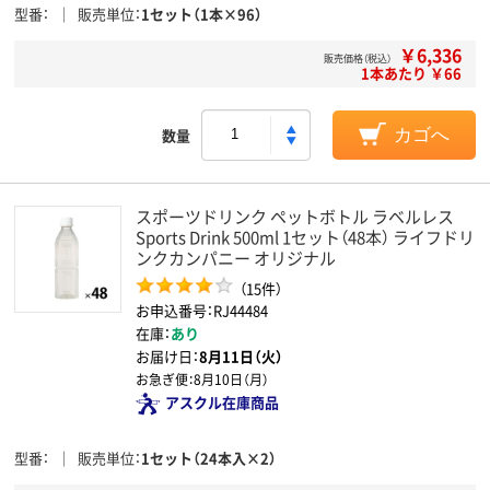
型番
販売単位
1セット（1本×96）
￥6,336
販売価格（税込）
1本あたり ￥66
数量
カゴへ
スポーツドリンク ペットボトル ラベルレス
Sports Drink 500ml 1セット（48本） ライフドリ
ンクカンパニー オリジナル
（15件）
お申込番号：RJ44484
在庫：
あり
お届け日：
8月11日（火）
お急ぎ便：
8月10日（月）
アスクル在庫商品
型番
販売単位
1セット（24本入×2）