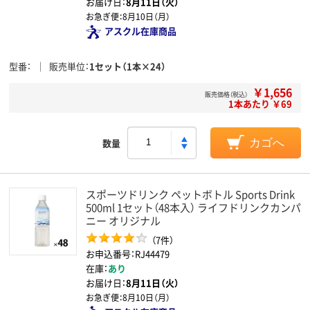
お届け日：
8月11日（火）
お急ぎ便：
8月10日（月）
アスクル在庫商品
型番
販売単位
1セット（1本×24）
￥1,656
販売価格（税込）
1本あたり ￥69
数量
カゴへ
スポーツドリンク ペットボトル Sports Drink
500ml 1セット（48本入） ライフドリンクカンパ
ニー オリジナル
（7件）
お申込番号：RJ44479
在庫：
あり
お届け日：
8月11日（火）
お急ぎ便：
8月10日（月）