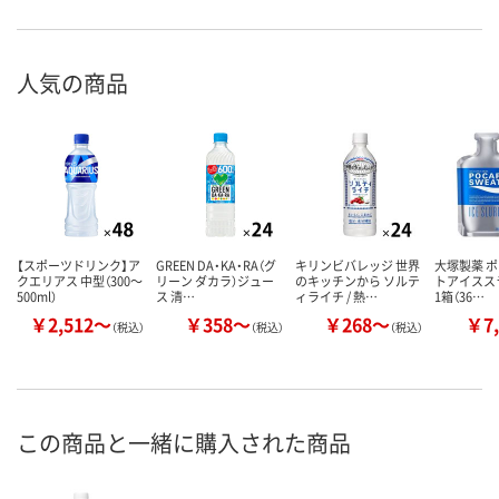
人気の商品
【スポーツドリンク】ア
GREEN DA・KA・RA（グ
キリンビバレッジ 世界
大塚製薬 
クエリアス 中型（300～
リーン ダカラ）ジュー
のキッチンから ソルテ
トアイススラ
500ml）
ス 清…
ィライチ / 熱…
1箱（36…
￥2,512～
￥358～
￥268～
￥7,
（税込）
（税込）
（税込）
この商品と一緒に購入された商品