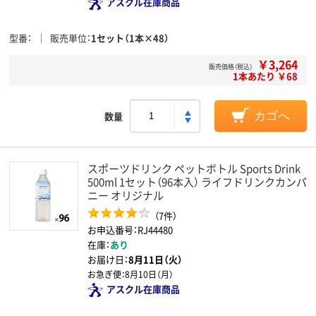
アスクル在庫商品
型番
販売単位
1セット（1本×48）
￥3,264
販売価格（税込）
1本あたり ￥68
数量
カゴへ
スポーツドリンク ペットボトル Sports Drink
500ml 1セット（96本入） ライフドリンクカンパ
ニー オリジナル
（7件）
お申込番号：RJ44480
在庫：
あり
お届け日：
8月11日（火）
お急ぎ便：
8月10日（月）
アスクル在庫商品