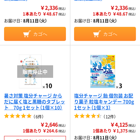
￥2,336
￥2,336
（税込）
（税込）
1本あたり ￥48.67
1本あたり ￥48.67
（税込）
（税込）
お届け日：
8月11日（火）
お届け日：
8月11日（火）
カゴへ
カゴへ
暑さ対策 塩分チャージ から
塩分チャージ 飴 個包装 お配
だに届く塩と黒糖のタブレッ
り菓子 粒塩キャンデー 700g
ト 70g 1セット（1個×10）
1セット（1個×3）
（
6件
）
（
12件
）
￥2,646
￥4,125
（税込）
（税込）
1個あたり ￥264.6
1個あたり ￥1,375
（税込）
（税込）
お届け日：
8月11日（火）