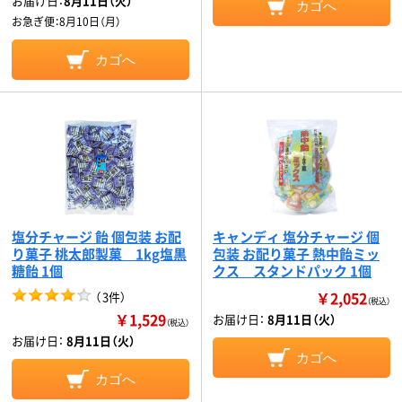
お届け日：
8月11日（火）
カゴへ
お急ぎ便：
8月10日（月）
カゴへ
塩分チャージ 飴 個包装 お配
キャンディ 塩分チャージ 個
り菓子 桃太郎製菓 1kg塩黒
包装 お配り菓子 熱中飴ミッ
糖飴 1個
クス スタンドパック 1個
￥2,052
（
3件
）
（税込）
￥1,529
お届け日：
8月11日（火）
（税込）
お届け日：
8月11日（火）
カゴへ
カゴへ