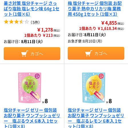
暑さ対策 塩分チャージ さっ
梅 塩分チャージ 個包装 お配
ぱり塩飴 塩レモン味 64g 1セ
り菓子 熱中カリカリ梅 業務
ット（1個×6）
用 450g 1セット（1個×3）
￥4,855
（
5件
）
（税込）
1個あたり ￥1,618.34
￥1,278
（税込）
（税込）
お届け日：
8月11日（火）
1個あたり ￥213
（税込）
お届け日：
8月11日（火）
お急ぎ便：
8月10日（月）
カゴへ
カゴへ
塩分チャージ ゼリー 個包装
塩分チャージ ゼリー 個包装
お配り菓子 ワンプッシュゼリ
お配り菓子 ワンプッシュゼリ
ー 塩ぷるウメ 6本入 1セッ
ー 塩ぷるレモン 6本入 1セ
ト(1個×8)
ット(1個×8)