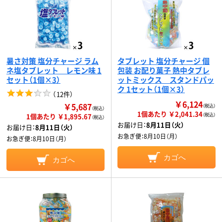
暑さ対策 塩分チャージ ラム
タブレット 塩分チャージ 個
ネ塩タブレット レモン味 1
包装 お配り菓子 熱中タブレ
セット（1個×3）
ットミックス スタンドパッ
ク 1セット（1個×3）
（
12件
）
￥6,124
￥5,687
（税込）
（税込）
1個あたり ￥2,041.34
1個あたり ￥1,895.67
（税込）
（税込）
お届け日：
8月11日（火）
お届け日：
8月11日（火）
お急ぎ便：
8月10日（月）
お急ぎ便：
8月10日（月）
カゴへ
カゴへ