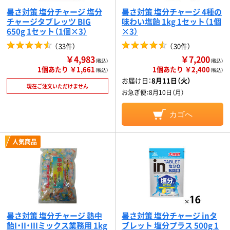
暑さ対策 塩分チャージ 塩分
暑さ対策 塩分チャージ 4種の
チャージタブレッツ BIG
味わい塩飴 1kg 1セット（1個
650g 1セット（1個×3）
×3）
（
33件
）
（
30件
）
￥4,983
￥7,200
（税込）
（税込）
1個あたり ￥1,661
1個あたり ￥2,400
（税込）
（税込）
お届け日：
8月11日（火）
現在ご注文いただけません
お急ぎ便：
8月10日（月）
カゴへ
人気商品
暑さ対策 塩分チャージ 熱中
暑さ対策 塩分チャージ inタ
飴I・II・IIIミックス業務用 1kg
ブレット 塩分プラス 500g 1