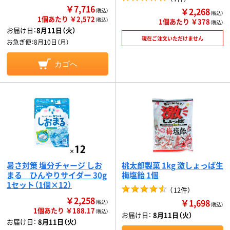
￥7,716
￥2,268
（税込）
（税込）
1個あたり ￥2,572
（税込）
1個あたり ￥378
（税込）
お届け日：
8月11日（火）
現在ご注文いただけません
お急ぎ便：
8月10日（月）
カゴへ
暑さ対策 塩分チャージ しお
桃太郎製菓 1kg 激しょっぱ生
まる ひんやりサイダー 30g
梅塩飴 1個
1セット（1個×12）
（
12件
）
￥2,258
￥1,698
（税込）
（税込）
1個あたり ￥188.17
（税込）
お届け日：
8月11日（火）
お届け日：
8月11日（火）