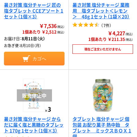
暑さ対策 塩分チャージ 匠の
暑さ対策 塩分チャージ 業務
塩タブレット CCEアソート 1
用 塩タブレット＜レモン
セット（1個×3）
＞ 48g 1セット（1袋×20）
￥7,536
（
7件
）
（税込）
1個あたり ￥2,512
￥4,227
（税込）
（税込）
お届け日：
8月11日（火）
1個あたり ￥211.35
（税込）
お急ぎ便：
8月10日（月）
現在ご注文いただけません
カゴへ
暑さ対策 塩分チャージ から
タブレット 塩分チャージ 個
だに届く塩と黒糖のタブレッ
包装 お配り菓子 熱中飴 タ
ト 170g 1セット（1個×3）
ブレット ミックスＢＯＸ 1
個