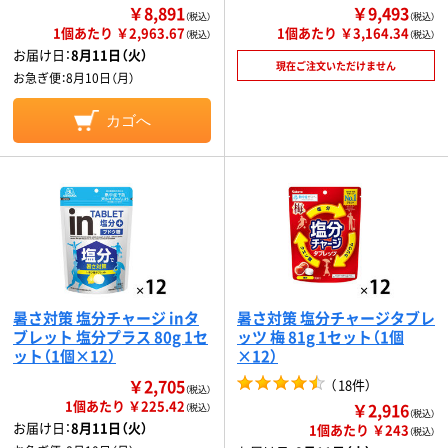
￥8,891
￥9,493
（税込）
（税込）
1個あたり ￥2,963.67
1個あたり ￥3,164.34
（税込）
（税込）
お届け日：
8月11日（火）
現在ご注文いただけません
お急ぎ便：
8月10日（月）
カゴへ
暑さ対策 塩分チャージ inタ
暑さ対策 塩分チャージタブレ
ブレット 塩分プラス 80g 1セ
ッツ 梅 81g 1セット（1個
ット（1個×12）
×12）
￥2,705
（
18件
）
（税込）
1個あたり ￥225.42
￥2,916
（税込）
（税込）
お届け日：
8月11日（火）
1個あたり ￥243
（税込）