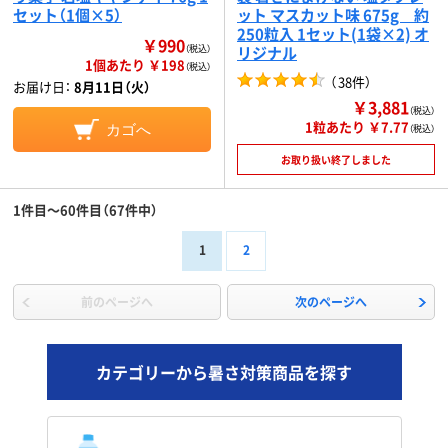
セット（1個×5）
ット マスカット味 675g 約
250粒入 1セット(1袋×2) オ
￥990
（税込）
リジナル
1個あたり ￥198
（税込）
（
38件
）
お届け日：
8月11日（火）
￥3,881
（税込）
1粒あたり ￥7.77
カゴへ
（税込）
お取り扱い終了しました
1件目～60件目（67件中）
1
2
前のページへ
次のページへ
カテゴリーから暑さ対策商品を探す