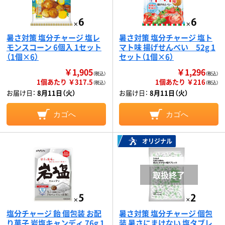
暑さ対策 塩分チャージ 塩レ
暑さ対策 塩分チャージ 塩ト
モンスコーン 6個入 1セット
マト味 揚げせんべい 52g 1
（1個×6）
セット（1個×6）
￥1,905
￥1,296
（税込）
（税込）
1個あたり ￥317.5
1個あたり ￥216
（税込）
（税込）
お届け日：
8月11日（火）
お届け日：
8月11日（火）
カゴへ
カゴへ
オリジナル
塩分チャージ 飴 個包装 お配
暑さ対策 塩分チャージ 個包
り菓子 岩塩キャンディ 76g 1
装 暑さにまけない 塩タブレ