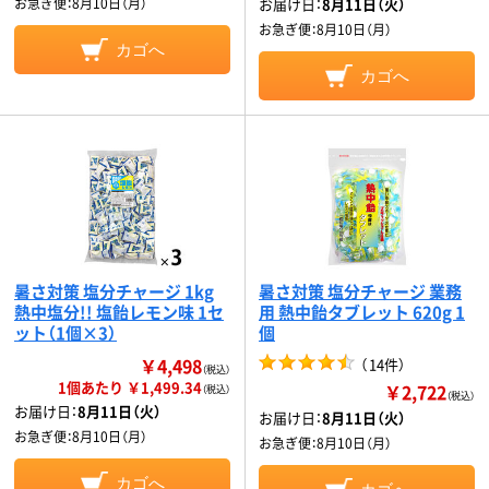
お急ぎ便：
8月10日（月）
お届け日：
8月11日（火）
お急ぎ便：
8月10日（月）
カゴへ
カゴへ
暑さ対策 塩分チャージ 1kg
暑さ対策 塩分チャージ 業務
熱中塩分!! 塩飴レモン味 1セ
用 熱中飴タブレット 620g 1
ット（1個×3）
個
￥4,498
（
14件
）
（税込）
1個あたり ￥1,499.34
￥2,722
（税込）
（税込）
お届け日：
8月11日（火）
お届け日：
8月11日（火）
お急ぎ便：
8月10日（月）
お急ぎ便：
8月10日（月）
カゴへ