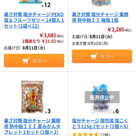
暑さ対策 塩分チャージ PEKO
暑さ対策 塩分チャージ 業務
塩＆フルーツゼリー 14個入 1
用 熱中飴ＩＩ 梅塩 1個
セット（1袋×12）
￥2,285
（税込）
￥3,681
お届け日：
8月11日（火）
（税込）
1個あたり ￥21.92
（税込）
お急ぎ便：
8月10日（月）
お届け日：
8月11日（火）
カゴへ
カゴへ
暑さ対策 塩分チャージ 業務
塩分チャージ 個包装 塩こく
用 熱中飴ＩＩＩ 夏みかんタ
とう115g 1セット（1個×6）
ブレット 1セット（1個×3）
（
7件
）