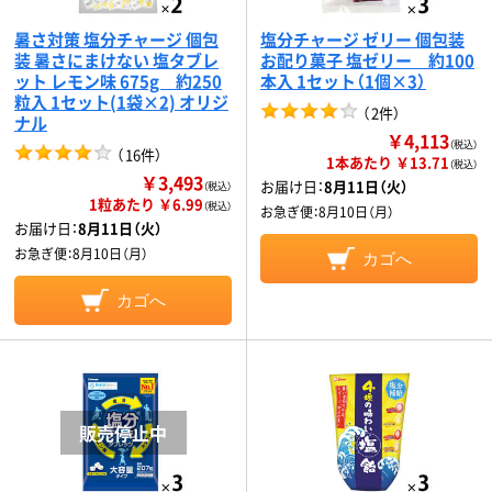
暑さ対策 塩分チャージ 個包
塩分チャージ ゼリー 個包装
装 暑さにまけない 塩タブレ
お配り菓子 塩ゼリー 約100
ット レモン味 675g 約250
本入 1セット（1個×3）
粒入 1セット(1袋×2) オリジ
（
2件
）
ナル
￥4,113
（税込）
（
16件
）
1本あたり ￥13.71
（税込）
￥3,493
お届け日：
8月11日（火）
（税込）
1粒あたり ￥6.99
（税込）
お急ぎ便：
8月10日（月）
お届け日：
8月11日（火）
お急ぎ便：
8月10日（月）
カゴへ
カゴへ