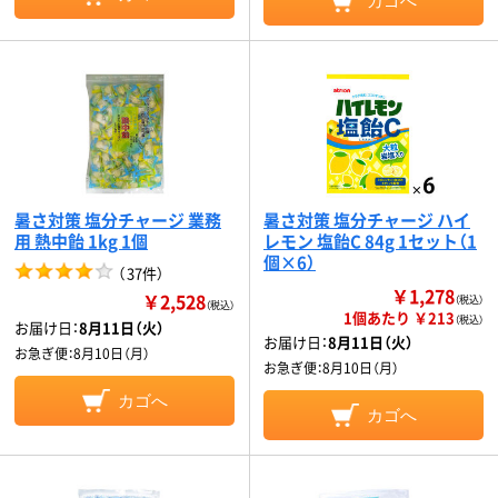
カゴへ
暑さ対策 塩分チャージ 業務
暑さ対策 塩分チャージ ハイ
用 熱中飴 1kg 1個
レモン 塩飴C 84g 1セット（1
個×6）
（
37件
）
￥1,278
￥2,528
（税込）
（税込）
1個あたり ￥213
（税込）
お届け日：
8月11日（火）
お届け日：
8月11日（火）
お急ぎ便：
8月10日（月）
お急ぎ便：
8月10日（月）
カゴへ
カゴへ