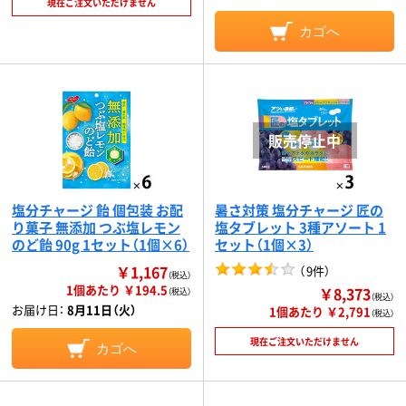
現在ご注文いただけません
カゴへ
塩分チャージ 飴 個包装 お配
暑さ対策 塩分チャージ 匠の
り菓子 無添加 つぶ塩レモン
塩タブレット 3種アソート 1
のど飴 90g 1セット（1個×6）
セット（1個×3）
￥1,167
（
9件
）
（税込）
1個あたり ￥194.5
￥8,373
（税込）
（税込）
お届け日：
8月11日（火）
1個あたり ￥2,791
（税込）
現在ご注文いただけません
カゴへ