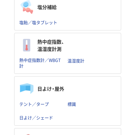
塩分補給
塩飴／塩タブレット
熱中症指数、
温湿度計測
熱中症指数計／WBGT
温湿度計
計
日よけ・屋外
テント／タープ
標識
日よけ／シェード