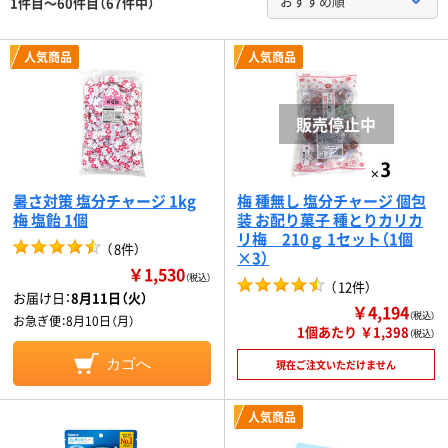
おすすめ順
1件目～60件目（67件中）
人気商品
人気商品
暑さ対策 塩分チャージ 1kg
梅 種無し 塩分チャージ 個包
梅 塩飴 1個
装 お配り菓子 種とりカリカ
リ梅 210ｇ 1セット（1個
（
8件
）
×3）
￥1,530
（税込）
（
12件
）
お届け日：
8月11日（火）
￥4,194
（税込）
お急ぎ便：
8月10日（月）
1個あたり ￥1,398
（税込）
カゴへ
現在ご注文いただけません
人気商品