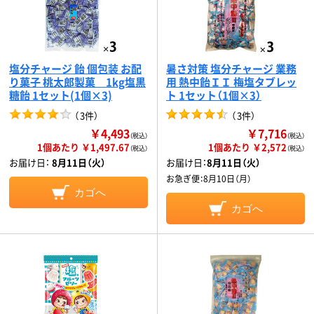
塩分チャージ 飴 個包装 お配
暑さ対策 塩分チャージ 業務
り菓子 桃太郎製菓 1kg塩黒
用 熱中飴ＩＩ 梅塩タブレッ
糖飴 1セット(1個×3)
ト 1セット（1個×3）
（
3件
）
（
3件
）
￥4,493
￥7,716
（税込）
（税込）
1個あたり ￥1,497.67
1個あたり ￥2,572
（税込）
（税込）
お届け日：
8月11日（火）
お届け日：
8月11日（火）
お急ぎ便：
8月10日（月）
カゴへ
カゴへ