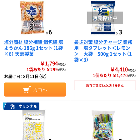
塩分商材 塩分補給 個包装 塩
暑さ対策 塩分チャージ 業務
ようかん 186g 1セット（1袋
用 塩タブレット＜レモン
×6） 天恵製菓
＞ 大袋 500g 1セット（1
袋×3）
￥1,794
（税込）
￥4,410
1袋あたり ￥299
（税込）
（税込）
1個あたり ￥1,470
お届け日：
8月11日（火）
（税込）
現在ご注文いただけません
カゴへ
オリジナル