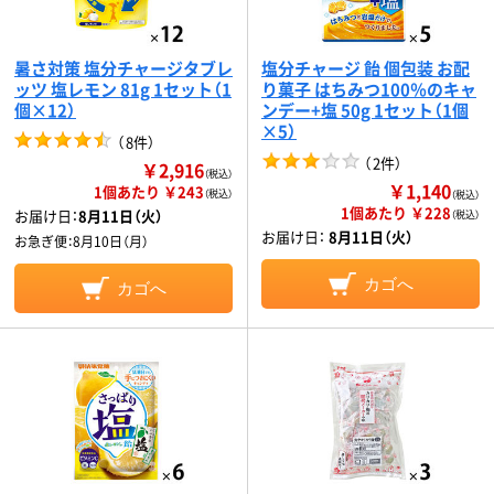
暑さ対策 塩分チャージタブレ
塩分チャージ 飴 個包装 お配
ッツ 塩レモン 81g 1セット（1
り菓子 はちみつ100％のキャ
個×12）
ンデー+塩 50g 1セット（1個
×5）
（
8件
）
（
2件
）
￥2,916
（税込）
￥1,140
1個あたり ￥243
（税込）
（税込）
1個あたり ￥228
お届け日：
8月11日（火）
（税込）
お届け日：
8月11日（火）
お急ぎ便：
8月10日（月）
カゴへ
カゴへ