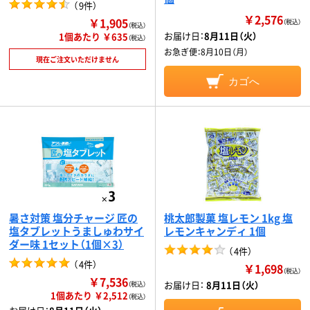
（
9件
）
￥2,576
￥1,905
（税込）
（税込）
お届け日：
8月11日（火）
1個あたり ￥635
（税込）
お急ぎ便：
8月10日（月）
現在ご注文いただけません
カゴへ
暑さ対策 塩分チャージ 匠の
桃太郎製菓 塩レモン 1kg 塩
塩タブレットうましゅわサイ
レモンキャンディ 1個
ダー味 1セット（1個×3）
（
4件
）
（
4件
）
￥1,698
（税込）
￥7,536
お届け日：
8月11日（火）
（税込）
1個あたり ￥2,512
（税込）