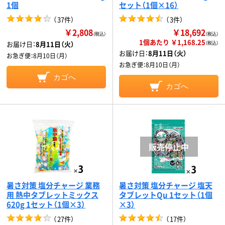
1個
セット（1個×16）
（
37件
）
（
3件
）
￥2,808
￥18,692
（税込）
（税込）
1個あたり ￥1,168.25
お届け日：
8月11日（火）
（税込）
お届け日：
8月11日（火）
お急ぎ便：
8月10日（月）
お急ぎ便：
8月10日（月）
カゴへ
カゴへ
暑さ対策 塩分チャージ 業務
暑さ対策 塩分チャージ 塩天
用 熱中タブレットミックス
タブレットQu 1セット（1個
620g 1セット（1個×3）
×3）
（
27件
）
（
17件
）