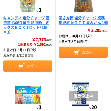
キャンディ 塩分チャージ 個
暑さ対策 塩分チャージ 業務
包装 お配り菓子 熱中飴 ミ
用 熱中飴ＩＩＩ 夏みかん 1個
ックスＢＯＸ 1セット（1個
￥2,285
×3）
（税込）
お届け日：
8月11日（火）
￥7,776
（税込）
お急ぎ便：
8月10日（月）
1個あたり ￥2,592
（税込）
お届け日：
8月11日（火）
カゴへ
お急ぎ便：
8月10日（月）
カゴへ