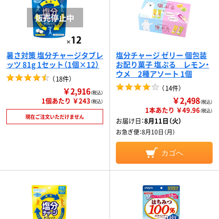
暑さ対策 塩分チャージタブレ
塩分チャージ ゼリー 個包装
ッツ 81g 1セット（1個×12）
お配り菓子 塩ぷる レモン・
ウメ 2種アソート 1個
（
18件
）
（
14件
）
￥2,916
（税込）
￥2,498
1個あたり ￥243
（税込）
（税込）
1本あたり ￥49.96
（税込）
現在ご注文いただけません
お届け日：
8月11日（火）
お急ぎ便：
8月10日（月）
カゴへ