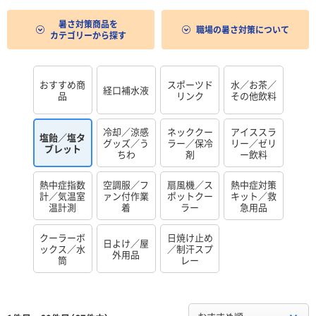
暑さ対策商品を
職場の暑さ対策について
カテゴリーから探す
おすすめ商
スポーツド
水／お茶／
経口補水液
品
リンク
その他飲料
冷却／涼感
ネッククー
アイススラ
塩飴／塩タ
グッズ／う
ラー／保冷
リー／ゼリ
ブレット
ちわ
剤
ー飲料
熱中症指数
空調服／フ
扇風機／ス
熱中症対策
計／気温室
ァン付作業
ポットクー
キット／救
温計測
着
ラー
急用品
クーラーボ
日焼け止め
日よけ／屋
ックス／水
／制汗スプ
外用品
筒
レー