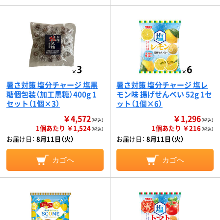
暑さ対策 塩分チャージ 塩黒
暑さ対策 塩分チャージ 塩レ
糖個包装（加工黒糖）400g 1
モン味 揚げせんべい 52g 1セ
セット（1個×3）
ット（1個×6）
￥4,572
￥1,296
（税込）
（税込）
1個あたり ￥1,524
1個あたり ￥216
（税込）
（税込）
お届け日：
8月11日（火）
お届け日：
8月11日（火）
カゴへ
カゴへ