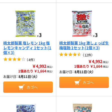
桃太郎製菓 塩レモン 1kg 塩
桃太郎製菓 1kg 激しょっぱ生
レモンキャンディ 1セット(1
梅塩飴 1セット(1個×3)
個×3)
（
12件
）
（
4件
）
￥4,992
（税込）
￥4,992
1個あたり ￥1,664
（税込）
（税込）
1個あたり ￥1,664
お届け日：
8月11日（火）
（税込）
お届け日：
8月11日（火）
カゴへ
カゴへ