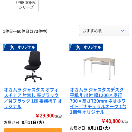
（PREDONA）
シリーズ
おすすめ順
1件目～60件目（273件中）
オリジナル
オリジナル
オカムラ ジャスタス オフィ
オカムラ ジャスタスデスク
スチェア 肘無し 座ブラック
平机 引出付 幅1200×奥行
／背ブラック 1脚 事務椅子 オ
700×高さ720mm ネオホワ
リジナル
イト／ナチュラルオーク 1台
2梱包 オリジナル
￥29,900
（税込）
￥40,800
お届け日：
8月11日（火）
（税込）
お届け日：
8月11日（火）