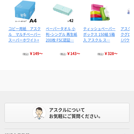
コピー用紙 アスク
ペーパータオル 小
ティッシュペーパー
アスクル
ル マルチペーパー
判・シングル 再生紙
ボックス 150組 5箱
クグロー
スーパーホワイト+
200枚 FSC認証…
入 アスクル ス…
（パウダ
￥149～
￥143～
￥328～
（税込）
（税込）
（税込）
アスクルについて
お気軽にご質問ください。