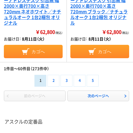
ーアドレスデスク 引出無 幅
ーアドレスデスク 引出無 幅
2000×奥行700×高さ
2000×奥行700×高さ
720mm ネオホワイト／ナチ
720mm ブラック／ナチュラ
ュラルオーク 1台2梱包 オリ
ルオーク 1台2梱包 オリジナ
ジナル
ル
￥62,800
￥62,800
（税込）
（税込）
お届け日：
8月11日（火）
お届け日：
8月11日（火）
カゴへ
カゴへ
1件目～60件目（273件中）
1
2
3
4
5
前のページへ
次のページへ
アスクルの定番品