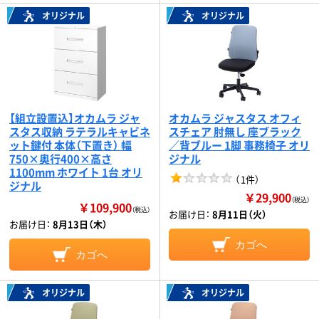
オリジナル
オリジナル
【組立設置込】オカムラ ジャ
オカムラ ジャスタス オフィ
スタス収納 ラテラルキャビネ
スチェア 肘無し 座ブラック
ット鍵付 本体（下置き） 幅
／背ブルー 1脚 事務椅子 オリ
750×奥行400×高さ
ジナル
1100mm ホワイト 1台 オリ
（
1件
）
ジナル
￥29,900
（税込）
￥109,900
（税込）
お届け日：
8月11日（火）
お届け日：
8月13日（木）
カゴへ
カゴへ
オリジナル
オリジナル