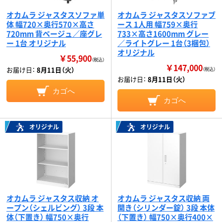
オカムラ ジャスタスソファ単
オカムラ ジャスタスソファブ
体 幅720×奥行570×高さ
ース 1人用 幅759×奥行
720mm 背ベージュ／座グレ
733×高さ1600mm グレー
ー 1台 オリジナル
／ライトグレー 1台（3梱包）
オリジナル
￥55,900
（税込）
￥147,000
お届け日：
8月11日（火）
（税込）
お届け日：
8月11日（火）
カゴへ
カゴへ
オリジナル
オリジナル
オカムラ ジャスタス収納 オ
オカムラ ジャスタス収納 両
ープン（シェルビング） 3段 本
開き（シリンダー錠） 3段 本体
体（下置き） 幅750×奥行
（下置き） 幅750×奥行400×