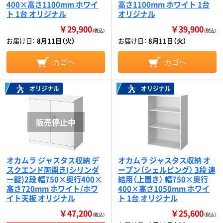
400×高さ1100mm ホワイ
高さ1100mm ホワイト 1台
ト 1台 オリジナル
オリジナル
￥29,900
￥39,900
（税込）
（税込）
お届け日：
8月11日（火）
お届け日：
8月11日（火）
カゴへ
カゴへ
オリジナル
オリジナル
オカムラ ジャスタス収納 デ
オカムラ ジャスタス収納 オ
スクエンド両開き(シリンダ
ープン（シェルビング） 3段 連
ー錠)2段 幅750×奥行400×
結用（上置き） 幅750×奥行
高さ720mm ホワイト/ホワ
400×高さ1050mm ホワイ
イト天板 オリジナル
ト 1台 オリジナル
￥47,200
￥25,600
（税込）
（税込）