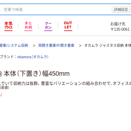
詳細設定
お届け先
〒135-0061
保管庫/システム収納
両開き書庫/片開き書庫
オカムラ ジャスタス収納 本体
ブランド
okamura（オカムラ）
本体（下置き）幅450mm
れでいて収納力は抜群。豊富なバリエーションの組み合わせで、オフィス
高値）
）