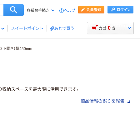
ヘルプ
各種お手続き
0
スイートポイント
あとで買う
カゴ
点
（下置き）幅450mm
の収納スペースを最大限に活用できます。
商品情報の誤りを報告