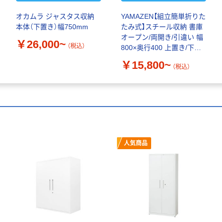
オカムラ ジャスタス収納
YAMAZEN【組立簡単折りた
本体（下置き）幅750mm
たみ式】スチール収納 書庫
オープン/両開き/引違い 幅
￥26,000~
（税込）
800×奥行400 上置き/下置
き
￥15,800~
（税込）
人気商品