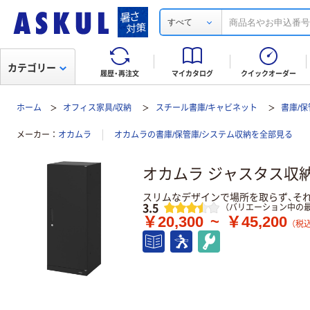
すべて
カテゴリー
履歴・再注文
マイカタログ
クイックオーダー
ホーム
オフィス家具/収納
スチール書庫/キャビネット
書庫/
メーカー
オカムラ
オカムラの書庫/保管庫/システム収納を全部見る
オカムラ ジャスタス収納 
スリムなデザインで場所を取らず、そ
レビュー
3.5
（バリエーション中の最
￥20,300
~
￥45,200
（税込