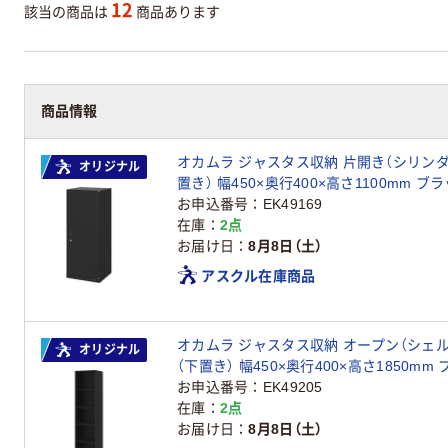
12
該当の商品は
商品あります
商品情報
オカムラ ジャスタス収納 片開き（シリンダー
オリジナル
置き） 幅450×奥行400×高さ1100mm ブラック 
ル
お申込番号
EK49169
在庫
2点
お届け日
8月8日（土）
アスクル在庫商品
オカムラ ジャスタス収納 オープン（シェル
オリジナル
（下置き） 幅450×奥行400×高さ1850mm ブラ
ナル
お申込番号
EK49205
在庫
2点
お届け日
8月8日（土）