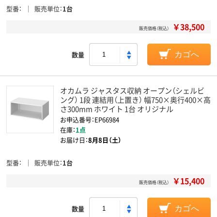
型番
販売単位
1台
￥38,500
販売価格（税込）
数量
カゴへ
オカムラ ジャスタス収納 オープン（シェルビ
ング） 1段 連結用（上置き） 幅750×奥行400×高
さ300mm ホワイト 1台 オリジナル
お申込番号：EP66984
在庫：
1点
お届け日：
8月8日（土）
型番
販売単位
1台
￥15,400
販売価格（税込）
数量
カゴへ