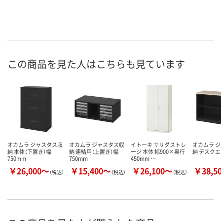
この商品を見た人はこちらも見ています
オカムラ ジャスタス収
オカムラ ジャスタス収
イトーキ サリダストレ
オカムラ 
納 本体（下置き）幅
納 連結用（上置き）幅
ージ 本体 幅900×奥行
納 デスク
750mm
750mm
450mm …
￥26,000～
￥15,400～
￥26,100～
￥38,5
（税込）
（税込）
（税込）