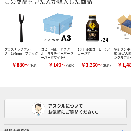
この商品を見た人が購入した商品
プラスチックフォー
コピー用紙 アスク
【ボトル缶コーヒー】ジ
宅配ダンボー
ク 160mm ブラック
ル マルチペーパー ス
ョージア
式（みかん
ーパーホワイト+
ングルフル
￥880～
￥149～
￥3,360～
￥1,4
（税込）
（税込）
（税込）
アスクルについて
お気軽にご質問ください。
新規会員登録