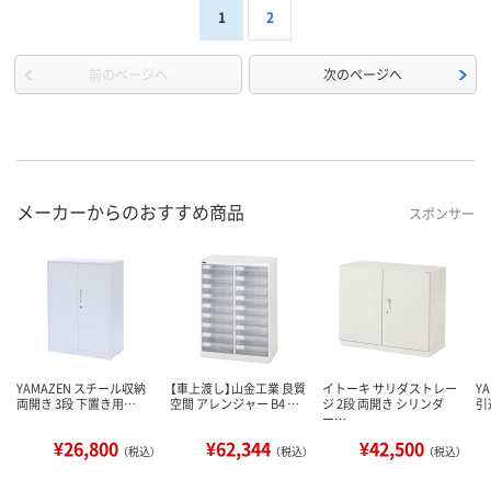
1
2
前のページへ
次のページへ
メーカーからのおすすめ商品
スポンサー
YAMAZEN スチール収納
【車上渡し】山金工業 良質
イトーキ サリダストレー
Y
両開き 3段 下置き用…
空間 アレンジャー B4 …
ジ 2段 両開き シリンダ
引
ー…
¥26,800
¥62,344
¥42,500
（税込）
（税込）
（税込）