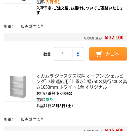
在庫：
入荷待ち
入荷予定：
ご注文後、お届けについてご連絡いたしま
す
型番
販売単位
1台
￥32,100
販売価格（税込）
数量
カゴへ
オカムラ ジャスタス収納 オープン（シェルビ
ング） 3段 連結用（上置き） 幅750×奥行400×高
さ1050mm ホワイト 1台 オリジナル
お申込番号：EK48933
在庫：
あり
お届け日：
8月8日（土）
型番
販売単位
1台
￥25,600