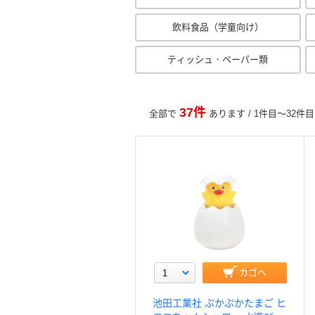
飲料食品（学童向け）
ティッシュ・ペーパー類
37件
全部で
あります / 1件目～32件
カゴへ
池田工業社 ぷかぷかたまご ヒ