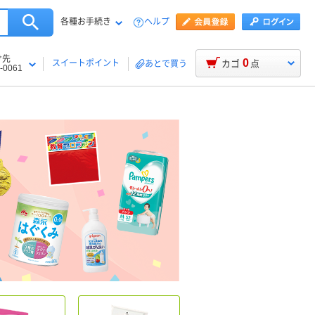
各種お手続き
ヘルプ
け先
0
スイートポイント
カゴ
点
あとで買う
-0061