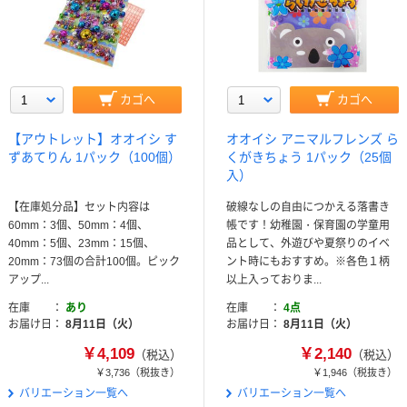
カゴへ
カゴへ
【アウトレット】オオイシ す
オオイシ アニマルフレンズ ら
ずあてりん 1パック（100個）
くがきちょう 1パック（25個
入）
【在庫処分品】セット内容は
破線なしの自由につかえる落書き
60mm：3個、50mm：4個、
帳です！幼稚園・保育園の学童用
40mm：5個、23mm：15個、
品として、外遊びや夏祭りのイベ
20mm：73個の合計100個。ピック
ント時にもおすすめ。※各色１柄
アップ...
以上入っておりま...
在庫
あり
在庫
4点
お届け日
8月11日（火）
お届け日
8月11日（火）
￥4,109
￥2,140
（税込）
（税込）
￥3,736
（税抜き）
￥1,946
（税抜き）
バリエーション一覧へ
バリエーション一覧へ