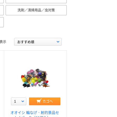
洗剤／清掃用品／虫対策
表示
カゴへ
オオイシ 輪なげ・射的景品セ