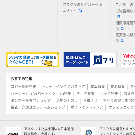
アスクルのサイバーセキ
ご利用上の
ュリティ
古物営業法
酒類販売管
示
医薬品の販
示
おすすめ特集
コピー用紙特集
トナー・インクメガストア
電卓特集
電池特集
タ
パーテーション(パーティション)特集
チェア特集
ラック特集
ゴミ箱
ダンボール専門ショップ
現場のチカラ
台車ナビ
すべての働く現場
白衣・介護ユニフォームショップ
ポストイットストア
オフィスづくり
アスクルは公益社団法人日本通信
アスクルは情報セキュ
販売協会の会員です。
ジメントシステムの国