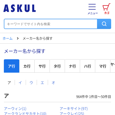
カゴ
メニュー
ホーム
メーカー名から探す
メーカー名から探す
ヤ
ア行
カ行
サ行
タ行
ナ行
ハ行
マ行
ア
イ
ウ
エ
オ
ア
964件中
1件目～50件目
アーウィン(1)
アーキサイト(97)
アークランドサカモト(10)
アークレイ(25)