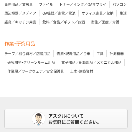
事務用品／文房具
ファイル
トナー／インク／OAサプライ
パソコン
周辺機器／メディア
OA機器／家電／電池
オフィス家具／収納
生活
雑貨／キッチン用品
飲料／食品／ギフト／お酒
衛生／医療／介護
作業・研究用品
テープ／梱包資材／店舗用品
物流・現場用品／台車
工具
計測機器
研究開発・クリーンルーム用品
電子部品／配管部品／メカニカル部品
作業服／ワークウェア／安全保護具
土木・建築資材
アスクルについて
お気軽にご質問ください。