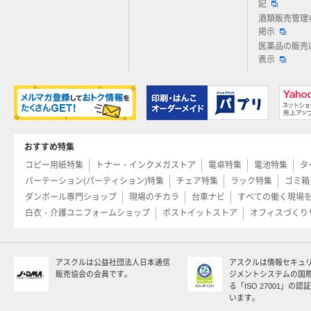
記
酒類販売管理
掲示
医薬品の販売
表示
おすすめ特集
コピー用紙特集
トナー・インクメガストア
電卓特集
電池特集
タ
パーテーション(パーティション)特集
チェア特集
ラック特集
ゴミ箱
ダンボール専門ショップ
現場のチカラ
台車ナビ
すべての働く現場
白衣・介護ユニフォームショップ
ポストイットストア
オフィスづくり
アスクルは公益社団法人日本通信
アスクルは情報セキュ
販売協会の会員です。
ジメントシステムの国
る「ISO 27001」の
います。