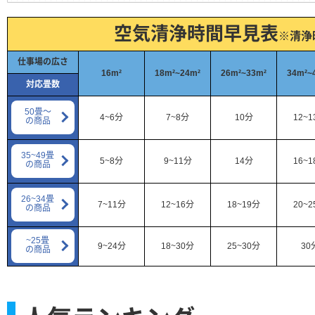
空気清浄時間早見表
※清浄
仕事場の広さ
16m²
18m²~24m²
26m²~33m²
34m²~
対応畳数
50畳～
4~6分
7~8分
10分
12~
の商品
35~49畳
5~8分
9~11分
14分
16~
の商品
26~34畳
7~11分
12~16分
18~19分
20~
の商品
~25畳
9~24分
18~30分
25~30分
30
の商品