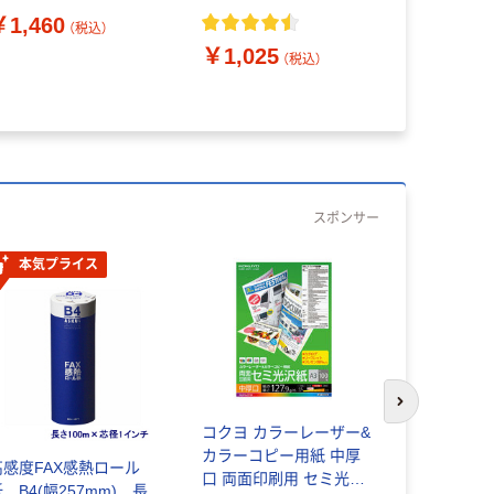
F32 B5 1冊（100枚
F33 A3 
￥1,460
（税込）
入）
入）
￥1,025
￥3,010
（税込）
スポンサー
本気プライス
人気商品
次のスライド
コクヨ カラーレーザー&
カラーコピー用紙 中厚
高感度FAX感熱ロール
コクヨ L
口 両面印刷用 セミ光沢
 B4(幅257mm) 長
紙 標準 A