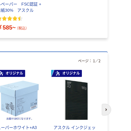
ルペーパー FSC認証 +
古紙30% アスクル
￥585~
（税込）
ページ：
1
／
2
オリジナル
オリジナル
次のスライド
スーパーホワイト+A3
アスクル インクジェッ
プラス カ