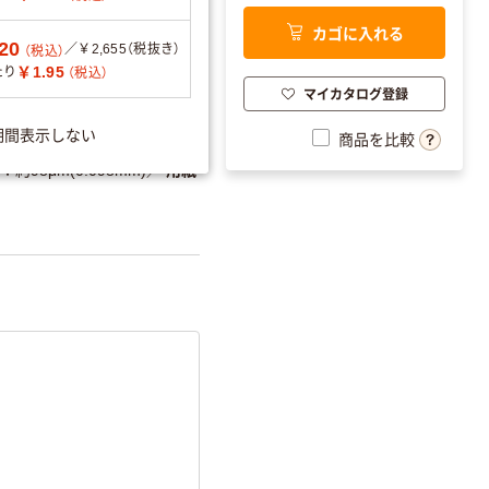
やすい設計
カゴに入れる
20
／￥2,655（税抜き）
（税込）
分別・リサイクルし
￥1.95
たり
（税込）
やすい設計
マイカタログ登録
温室効果ガスなどの
期間表示しない
商品を比較
削減
×3冊）:70.37 (注)算定対象:
約98μm(0.098mm)
／
用紙
詳細「
アスクル商品環境スコ