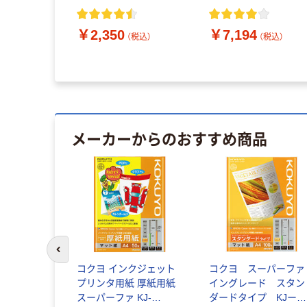
包）
￥2,350
￥7,194
（税込）
（税込）
メーカーからのおすすめ商品
前のスライドへ
チカード 名
コクヨ インクジェット
コクヨ スーパーファ
ミシンカッ
プリンタ用紙 厚紙用紙
イングレード スタン
面 1袋（100
スーパーファ KJ-
ダードタイプ KJー