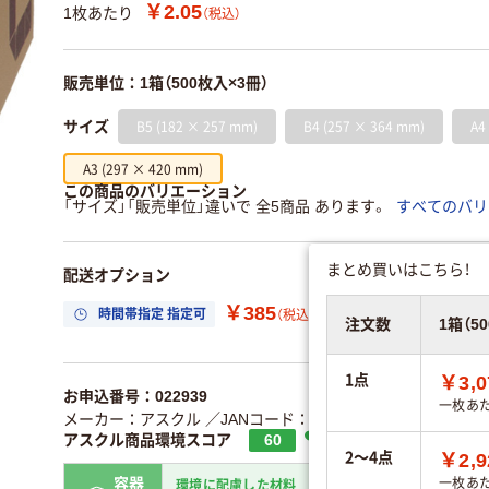
￥2.05
1枚あたり
（税込）
販売単位：1箱（500枚入×3冊）
B5 (182 × 257 mm)
B4 (257 × 364 mm)
A4
サイズ
A3 (297 × 420 mm)
この商品のバリエーション
「サイズ」「販売単位」違いで 全5商品 あります。
すべてのバリ
まとめ買いはこちら！
配送オプション
￥385
時間帯指定 指定可
置き場所指定 利用
（税込）
注文数
1箱（5
1点
￥3,0
お申込番号：022939
一枚あ
メーカー：アスクル
／JANコード：4535164027045
アスクル商品環境スコア
60
2～4点
￥2,9
容器
一枚あ
環境に配慮した材料