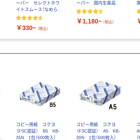
ーパー セレクトホワ
ーパー 国内生産品
イトスムース（なめらか
高白色タイプ）
￥1,180~
（税込）
￥330~
（税込）
コピー用紙 コクヨ
コピー用紙 コクヨ
〈FSC認証〉 B5 KB-
〈FSC認証〉 A5 KB-
A
35N 1包（500枚入）
30N 1包（500枚入）
（