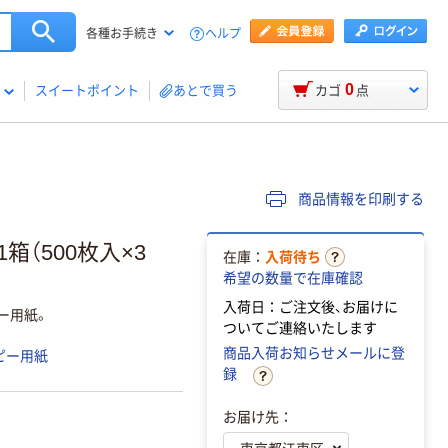
ヘルプ
各種お手続き
0
スイートポイント
あとで買う
カゴ
点
商品情報を印刷する
箱（500枚入×3
在庫：
入荷待ち
希望の数量で在庫確認
入荷日：ご注文後、お届けに
ー用紙。
ついてご連絡いたします
商品入荷お知らせメールに登
ピー用紙
録
お届け先：