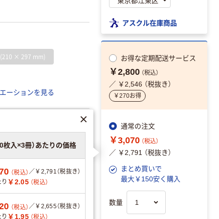
アスクル在庫商品
 (210 × 297 mm)
お得な
定期配送サービス
￥2,800
（税込）
／ ￥2,546 （税抜き）
エーションを見る
￥270お得
通常の注文
￥3,070
可
（税込）
00枚入×3冊）あたりの価格
／ ￥2,791 （税抜き）
まとめ買いで
70
／￥2,791（税抜き）
（税込）
最大￥150安く購入
￥2.05
たり
（税込）
数量
20
／￥2,655（税抜き）
（税込）
￥1.95
たり
（税込）
分別・リサイクルし