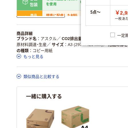
省資源・無包装
を使用
包装
5点～
￥2,9
詳しく見る
商品
環境に配慮した材料
省資源・省エネ・節水
一枚あ
本体
を使用
独自の回収スキームがあ
アスクルで資源循環し
商品詳細
仕組
一定
る
ている
ブランド名
アスクル
／
CO2排出量 [kg-CO2]
●1箱（500枚入
原材料調達・生産
／
サイズ
A3 (297 × 420 mm)
／
用紙の厚さ
この商品の環境配慮ポイントです。詳しくはページ下部の商品
の種類
コピー用紙
ア詳細／加点項目
」で確認できます。
もっと見る
類似商品と比較する
一緒に購入する