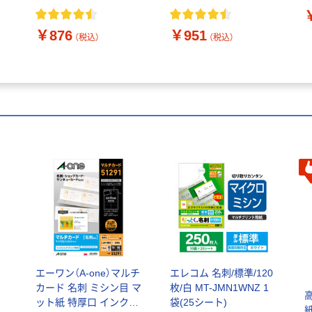
￥876
￥951
（税込）
（税込）
エーワン（A-one）マルチ
エレコム 名刺/標準/120
カード 名刺 ミシン目 マ
枚/白 MT-JMN1WNZ 1
ット紙 特厚口 インクジ
袋(25シート)
紙