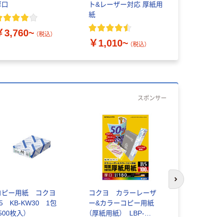
厚口
ト&レーザー対応 厚紙用
紙 両面マ
紙
￥3,760~
￥935~
（税込）
￥1,010~
（税込）
スポンサー
次のスライド
コピー用紙 コクヨ
コクヨ カラーレーザ
コクヨ カ
5 KB-KW30 1包
ー&カラーコピー用紙
ー&カラー
500枚入）
（厚紙用紙） LBP-
（厚紙用紙）