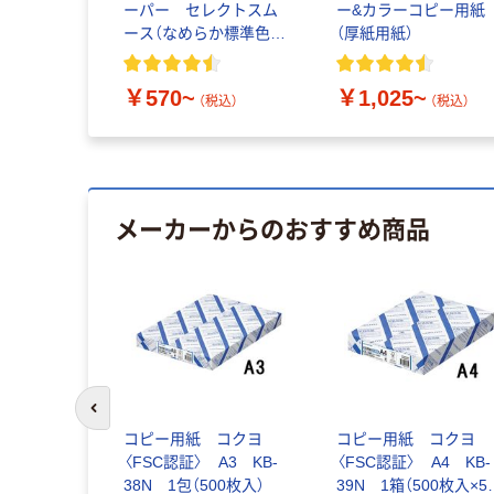
ーパー セレクトスム
ー&カラーコピー用紙
ース（なめらか標準色タ
（厚紙用紙）
イプ）
￥570~
￥1,025~
（税込）
（税込）
メーカーからのおすすめ商品
前のスライドへ
コピー用紙 コクヨ
コピー用紙 コクヨ
〈FSC認証〉 A3 KB-
〈FSC認証〉 A4 KB-
38N 1包（500枚入）
39N 1箱（500枚入×5