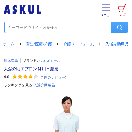
カゴ
メニュー
ホーム
衛生/医療/介護
介護ユニフォーム
入浴介助用品
川本産業
ブランド：
ウィズエール
入浴介助エプロン M 川本産業
4.0
（
1
件のレビュー
）
ランキングを見る：
入浴介助用品