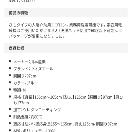
039-123000-00
商品の特徴
ひもタイプの入浴介助用エプロン。業務用洗濯可能です。家庭用乾
燥機はご使用いただけません（洗濯ネット使用で60度以下可能）。※
パッケージが変更になりました。
商品仕様
メーカー：川本産業
ブランド：ウィズエール
胴回り：97cm
カラー：ブルー
種類：M
規格：【身長】155cm～165cm 【総丈】125cm 【胴回り】97cm 【肩ひ
も】37cm
加工：ウレタンコーティング
耐熱温度：約80℃
適応寸法：M：適応身長155～165cm、総丈125cm、胴回り97cm
材質：ポリエステル100%