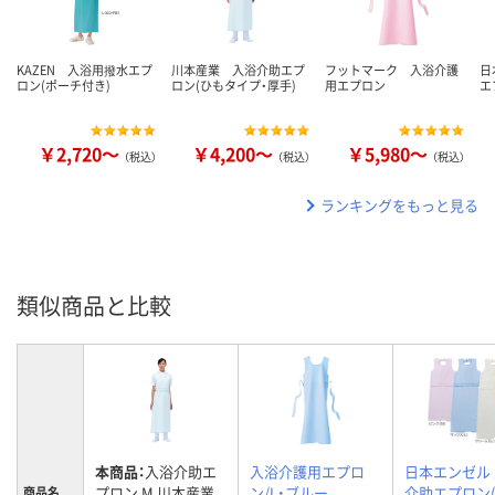
KAZEN 入浴用撥水エプ
川本産業 入浴介助エプ
フットマーク 入浴介護
日
ロン(ポーチ付き)
ロン(ひもタイプ・厚手)
用エプロン
エ
￥2,720～
￥4,200～
￥5,980～
（税込）
（税込）
（税込）
ランキングをもっと見る
類似商品と比較
本商品：
入浴介助エ
入浴介護用エプロ
日本エンゼル
プロン M 川本産業
ン/L・ブルー
介助エプロン
商品名