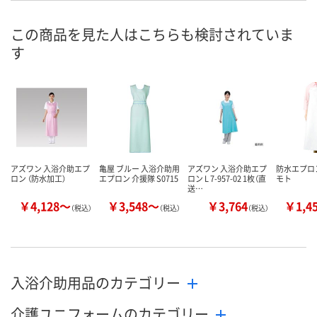
この商品を見た人はこちらも検討されていま
す
アズワン 入浴介助エプ
亀屋 ブルー 入浴介助用
アズワン 入浴介助エプ
防水エプロン
ロン （防水加工）
エプロン 介援隊 S0715
ロン L 7-957-02 1枚（直
モト
送…
￥4,128～
￥3,548～
￥3,764
￥1,4
（税込）
（税込）
（税込）
入浴介助用品のカテゴリー
介護ユニフォームのカテゴリー