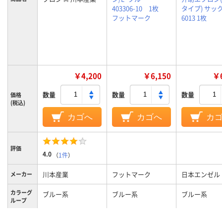
403306-10 1枚
タイプ) サック
フットマーク
6013 1枚
￥4,200
￥6,150
￥6
数量
数量
数量
価格
(税込)
カゴへ
カゴへ
カ
評価
4.0
（
1件
）
川本産業
フットマーク
日本エンゼル
メーカー
カラーグ
ブルー系
ブルー系
ブルー系
ループ
M
L
M
サイズ