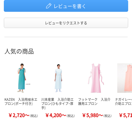
レビューを書く
レビューをリクエストする
人気の商品
KAZEN 入浴用撥水エ
川本産業 入浴介助エ
フットマーク 入浴介
ナガイレー
プロン(ポーチ付き)
プロン(ひもタイプ・厚
護用エプロン
介助エプロ
手)
￥2,720～
￥4,200～
￥5,980～
￥5,7
（税込）
（税込）
（税込）