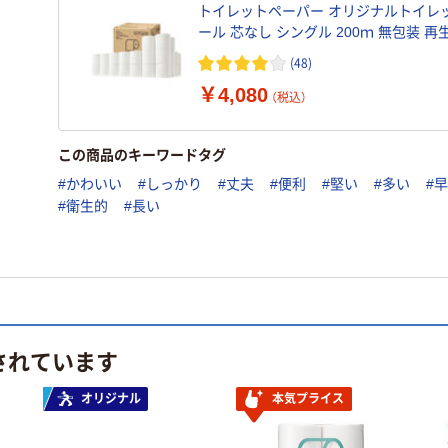
トイレットペーパー オリジナルトイレ
ール 芯なし シングル 200ｍ 無包装 再
FSC認証紙 1箱（27個入） オリジナル
(48)
￥4,080
（税込）
この商品のキーワードタグ
#かわいい
#しっかり
#丈夫
#便利
#堅い
#多い
#
#衛生的
#長い
されています
オリジナル
本気プライス