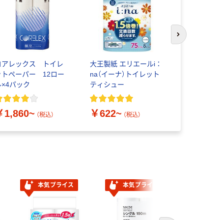
次のスライド
コアレックス トイレ
大王製紙 エリエールi：
日本製紙ク
ットペーパー 12ロー
na（イーナ）トイレット
ッティ フ
ル×4パック
ティシュー
￥600~
￥1,860~
￥622~
（税込）
（税込）
本気プライス
本気プライス
本気