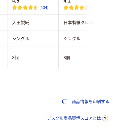
4.5
4.2
4.1
(534)
(48)
大王製紙
日本製紙クレシア
日本製紙
シングル
シングル
シングル
8個
8個
8個
82.5m
150ｍ
82.5ｍ
あり
あり
あり
商品情報を印刷する
リラックス感のある
くつろぐ花の香り
無香
香り
アスクル商品環境スコアとは
有
有
有