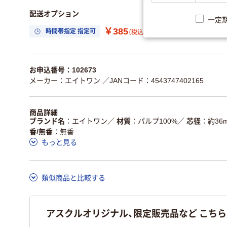
配送オプション
一定
￥385
時間帯指定 指定可
置き場所指定 利用
（税込）
お申込番号：102673
メーカー：エイトワン
／JANコード：4543747402165
商品詳細
ブランド名
エイトワン
／
材質
パルプ100%
／
芯径
約36
香/無香
無香
もっと見る
類似商品と比較する
アスクルオリジナル、限定販売品など こち