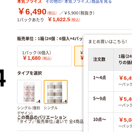
本気プライス
その他の「本気プライス」商品を見る
￥6,490
／￥5,900（税抜き）
（税込）
￥1,622.5
1パックあたり
（税込）
販売単位：1箱（24個：6個入×4パック）
まとめ買いはこちら！
1パック（6個入）
￥1,622.5×4パック
1箱（2
￥1,680
￥6,490
（税込）
（税込）
注文数
りの価
タイプを選択
1～4点
￥6,4
一パッ
5～9点
￥5,4
一パッ
シングル（復刻
シングル
デザイン）
この商品のバリエーション
10点～
￥5,0
「タイプ」「販売単位」違いで 全4商品 あります。
すべてのバリ
一パッ