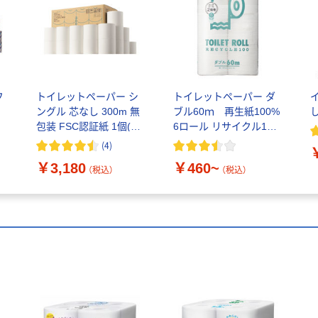
フ
トイレットペーパー シ
トイレットペーパー ダ
ングル 芯なし 300m 無
ブル60ｍ 再生紙100%
包装 FSC認証紙 1個(16
6ロール リサイクル100
ロール入) 業務用 長巻
芯あり FSC認証
(
4
)
アスクル オリジナル
￥3,180
￥460~
（税込）
（税込）