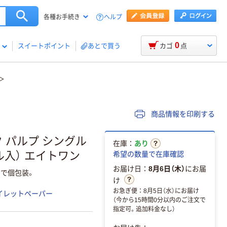
ヘルプ
各種お手続き
0
スイートポイント
あとで買う
カゴ
点
商品情報を印刷する
 パルプ シングル
在庫：
あり
ル入） エイトワン
希望の数量で在庫確認
お届け日：
8月6日（木）
にお届
クで個包装。
け
お急ぎ便：8月5日（水）にお届け
イレットペーパー
（今から15時間0分以内のご注文で
指定可。追加料金なし）