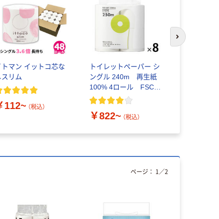
次のスライド
イトマン イットコ芯な
トイレットペーパー シ
コピー用紙
しスリム
ングル 240m 再生紙
ル マルチ
100% 4ロール FSC認
ーパーホワ
証紙 業務用 アスクル
￥112~
オリジナル
（税込）
￥822~
￥149~
（税込）
ページ：
1
／
2