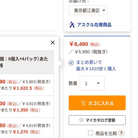
お届け先：
アスクル在庫商品
￥6,490
（税込）
／ ￥5,900 （税抜き）
4個：6個入×4パック）あた
まとめ買いで
格
最大￥1410安く購入
90
／￥5,900（税抜き）
（税込）
数量
￥1,622.5
クあたり
（税込）
カゴに入れる
00
／￥4,910（税抜き）
（税込）
￥1,350
クあたり
（税込）
マイカタログ登録
80
／￥4,619（税抜き）
（税込）
エーションを見る
￥1,270
クあたり
（税込）
商品を比較