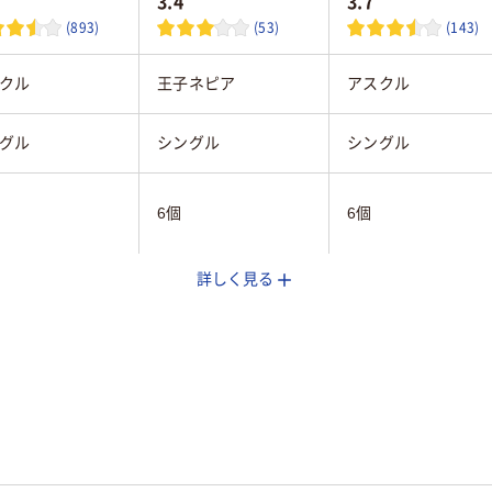
3.4
3.7
(893)
(53)
(143)
クル
王子ネピア
アスクル
グル
シングル
シングル
6個
6個
詳しく見る
m
150m
120m
あり
あり
無香
無
ン目入
ミシン目入
有