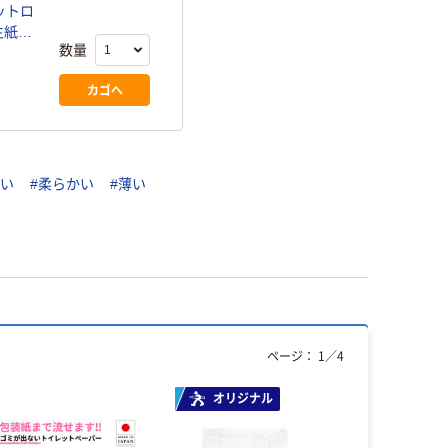
ットロ
生紙
数量
カゴへ
早い
#柔らかい
#薄い
ページ：
1
／
4
オリジナル
オリジ