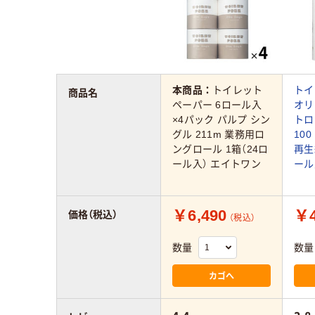
本商品：
トイレット
トイ
商品名
ペーパー 6ロール入
オリ
×4パック パルプ シン
トロ
グル 211m 業務用ロ
100
ングロール 1箱（24ロ
再生
ール入） エイトワン
ール
￥6,490
￥4
価格（税込）
（税込）
数量
数量
カゴへ