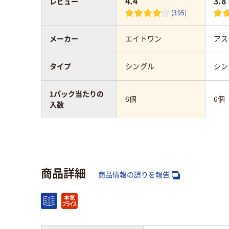
4.4
3.8
レビュー
(395)
メーカー
エイトワン
アス
タイプ
シングル
シン
1パック当たりの
6個
6個
入数
m巻
211m
120
芯の有無
あり
あり
商品詳細
商品情報の誤りを報告
香り
無し
無香
ミシン目
無し
ミシ