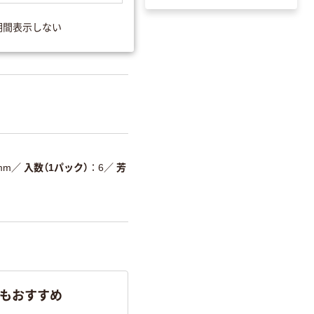
期間表示しない
可
mm
／
入数（1パック）
6
／
芳
らもおすすめ