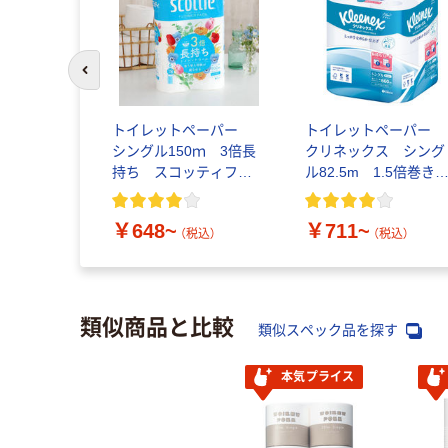
前のスライドへ
トイレットペーパー
トイレットペーパー
シングル150ｍ 3倍長
クリネックス シング
持ち スコッティフラ
ル82.5m 1.5倍巻
ワーパック 花の香り
パルプ100％ 8ロー
日本製紙クレシア
コンパクト 日本製紙
￥648~
￥711~
クレシア
（税込）
（税込）
類似商品と比較
類似スペック品を探す
本気プライス