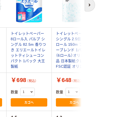
次へ
トイレットペーパー
トイレットペーパー
トイレッ
8ロール入 パルプ シ
シングル 2.5倍巻き 6
シングル 
エ
ングル 82.5m 香りつ
ロール 150m フラワ
プ 1パッ
き エリエールトイレ
ーブレンド 1パック
日本製紙
ットティシューコン
（6ロール）オリジナル
リネック
パクト 1パック 大王
品 日本製紙クレシア
イレット
製紙
FSC認証 オリジナル
￥698
￥648
￥711
（税込）
（税込）
数量
数量
数量
カゴへ
カゴへ