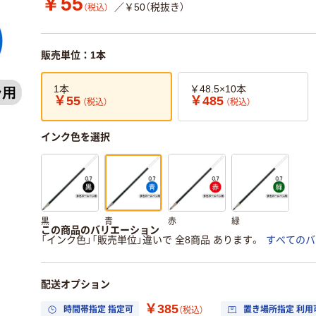
￥55
／￥50（税抜き）
（税込）
販売単位：1本
1本
￥48.5×10本
￥55
￥485
（税込）
（税込）
インク色を選択
黒
青
赤
緑
この商品のバリエーション
「インク色」「販売単位」違いで 全8商品 あります。
すべてのバ
配送オプション
￥385
時間帯指定 指定可
置き場所指定 利用
（税込）