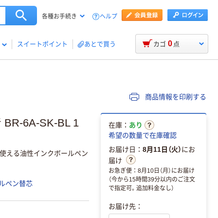
ヘルプ
各種お手続き
0
スイートポイント
あとで買う
カゴ
点
商品情報を印刷する
-6A-SK-BL 1
在庫：
あり
希望の数量で在庫確認
お届け日：
8月11日（火）
にお
に使える油性インクボールペン
届け
お急ぎ便：8月10日（月）にお届け
（今から15時間39分以内のご注文
ルペン替芯
で指定可。追加料金なし）
お届け先：