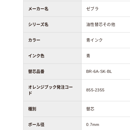
メーカー名
ゼブラ
シリーズ名
油性替芯その他
カラー
青インク
インク色
青
替芯品番
BR-6A-SK-BL
オレンジブック発注コー
855-2355
ド
種別
替芯
ボール径
0.7mm