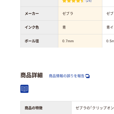
(26)
メーカー
ゼブラ
ゼブ
インク色
青
青イ
ボール径
0.7mm
0.5
軸径
3.0mm
インク種類
油性
油性
商品詳細
商品情報の誤りを報告
アスクル商品環境
スコア
商品の特徴
ゼブラの「クリップオン