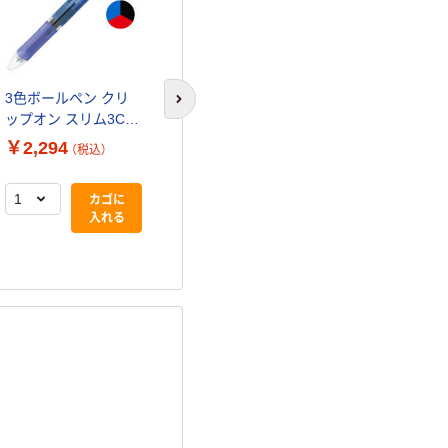
3色ボールペン クリ
3色ボールペン クリ
多機能ボール
次のスライドへ
ップオン スリム3C
ップオン スリム3C
リップ-オン
0.7mm 青軸 B3A5-BL
0.7mm 透明軸 B3A5-
500 青軸 4色
￥2,294
￥2,410
￥406
（税込）
（税込）
（税込）
ゼブラ
C ゼブラ
ボールペン+
B4SA1-BL 
カゴに
カゴに
入れる
入れる