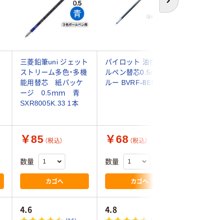
次へ
三菱鉛筆uni ジェット
パイロット 油性ボー
三菱鉛筆
ストリーム多色・多機
ルペン替芯0.5mm ブ
トリーム
3
能用替芯 紙パッケ
ルー BVRF-8EF-L
0.5mm 青(
ージ 0.5ｍｍ 青
ink) SXR
SXR8005K.33 1本
本
￥85
￥68
￥105
（税込）
（税込）
数量
数量
数量
カゴへ
カゴへ
4.6
4.8