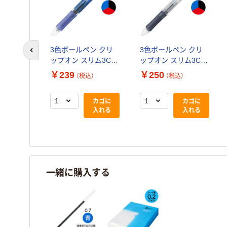
3色ボールペン クリ
3色ボールペン クリ
前のスライドへ
ップオン スリム3C
ップオン スリム3C
0.7mm 青軸 B3A5-BL
0.7mm 透明軸 B3A5-
￥239
￥250
（税込）
（税込）
ゼブラ
C ゼブラ
カゴに
カゴに
入れる
入れる
一緒に購入する