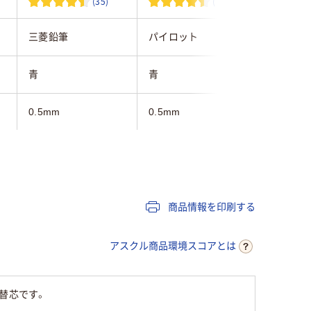
(35)
(7)
三菱鉛筆
パイロット
三菱鉛筆
青
青
青
0.5mm
0.5mm
0.5
3.0ｍｍ
3.1mm
油性
油性
なめらか
商品情報を印刷する
30
30
アスクル商品環境スコアとは
替芯です。