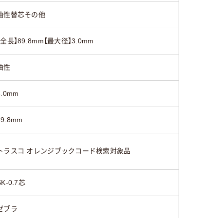
油性替芯その他
【全長】89.8mm【最大径】3.0mm
油性
3.0mm
89.8mm
トラスコ オレンジブックコード検索対象品
SK-0.7芯
ゼブラ