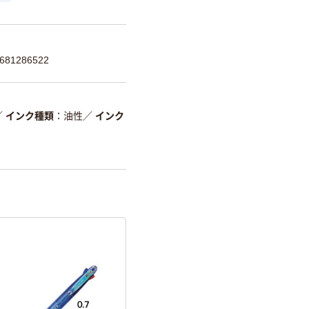
81286522
／
インク種類
油性
／
インク