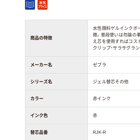
アスクル商品環境
45
スコア
水性顔料ゲルインクボー
徴。普段使いは勿論の
商品の特徴
え芯を使用すればコスト
クリップ・サラサグラ
メーカー名
ゼブラ
シリーズ名
ジェル替芯その他
カラー
赤インク
インク色
赤
替芯品番
RJK-R