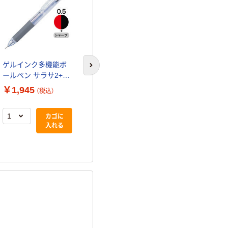
ゲルインク多機能ボ
ゲルインク多機能ボ
ゲルインク多
次のスライドへ
ールペン サラサ2+S
ールペン サラサ2+S
ールペン サラ
白軸 2色+シャープ 5
青軸 2色+シャープ 5
白軸 3色+シャ
￥1,945
￥1,945
￥2,420
（税込）
（税込）
（税
本 SJ2-W ゼブラ
本 SJ2-BL ゼブラ
本 SJ3-W ゼ
カゴに
カゴに
入れる
入れる