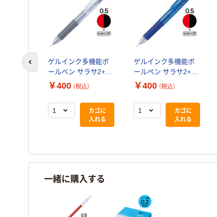
ゲルインク多機能ボ
ゲルインク多機能ボ
前のスライドへ
ールペン サラサ2+S
ールペン サラサ2+S
白軸 2色+シャープ
青軸 2色+シャープ
￥400
￥400
（税込）
（税込）
SJ2-W ゼブラ
SJ2-BL ゼブラ
カゴに
カゴに
入れる
入れる
一緒に購入する