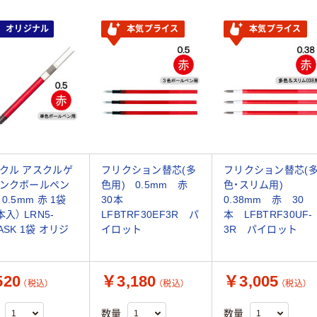
オリジナル
本気プライス
本気プライス
クル アスクルゲ
フリクション替芯(多
フリクション替芯(
ンクボールペン
色用) 0.5mm 赤
色・スリム用)
0.5mm 赤 1袋
30本
0.38mm 赤 30
本入） LRN5-
LFBTRF30EF3R パ
本 LFBTRF30UF-
ASK 1袋 オリジ
イロット
3R パイロット
20
￥3,180
￥3,005
（税込）
（税込）
（税込）
数量
数量