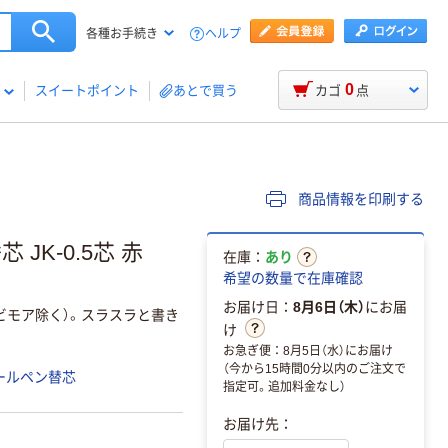
ヘルプ
各種お手続き
0
スイートポイント
あとで買う
カゴ
点
商品情報を印刷する
JK-0.5芯 赤
在庫：
あり
希望の数量で在庫確認
お届け日：
8月6日（木）
にお届
（ビモア除く）。スラスラと書き
け
お急ぎ便：8月5日（水）にお届け
（今から15時間0分以内のご注文で
ールペン替芯
指定可。追加料金なし）
お届け先：