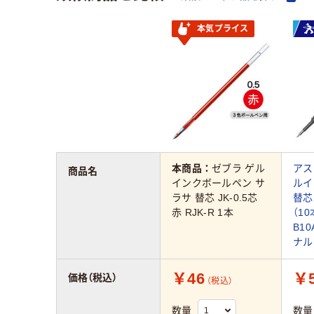
本気プライス
本商品：
ゼブラ ゲル
アス
商品名
インクボールペン サ
ルイ
ラサ 替芯 JK-0.5芯
替芯 
赤 RJK-R 1本
（10
B10
ナル
￥46
￥5
価格（税込）
（税込）
数量
数量