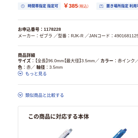
￥385
時間帯指定 指定可
置き場所指定 利用
（税込）
お申込番号：1178228
メーカー：ゼブラ
／型番：RJK-R
／JANコード：4901681125
商品詳細
サイズ
【全長】96.0mm【最大径】3.5mm
／
カラー
赤インク
色
赤
／
軸径
3.5mm
もっと見る
類似商品と比較する
この商品に対応する本体