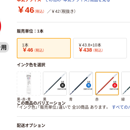
￥46
／￥42（税抜き）
（税込）
販売単位：1本
1本
￥43.8×10本
￥46
￥438
（税込）
（税込）
インク色を選択
黒・赤・青
黒
青
赤
緑
この商品のバリエーション
「インク色」「販売単位」違いで 全10商品 あります。
すべての
配送オプション