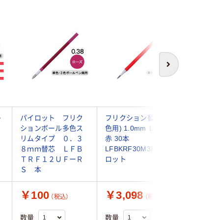
次へ
多
パイロット フリク
フリクション替芯(単
ボールペ
ションボール多色ス
色用) 1.0mm レッド
ボールワ
リムタイプ ０．３
赤 30本
0.38m
８ｍｍ替芯 ＬＦＢ
LFBKRF30M3R パイ
ク UMR3
ＴＲＦ１２ＵＦーＲ
ロット
鉛筆uni 
Ｓ 本
￥100
￥3,098
￥92
（税込）
（税込）
（
数量
数量
数量