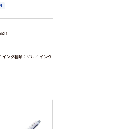
可
531
／
インク種類
ゲル
／
インク