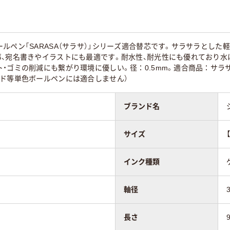
45
40
ルペン「SARASA（サラサ）」シリーズ適合替芯です。サラサラとし
事、宛名書きやイラストにも最適です。耐水性、耐光性にも優れており水
・ゴミの削減にも繋がり環境に優しい。径：0.5mm。適合商品：サラサ
ンド等単色ボールペンには適合しません）
ブランド名
サイズ
インク種類
軸径
長さ