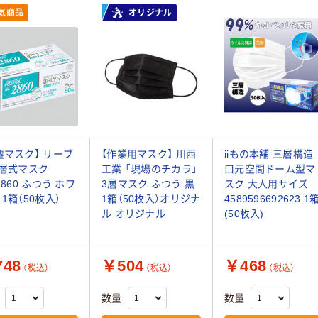
気商品
オリジナル
塵マスク】 リーブ
【作業用マスク】 川西
iiもの本舗 三層構造
3層式マスク
工業 「現場のチカラ」
口元空間ドーム型マ
2860 ふつう ホワ
3層マスク ふつう 黒
スク 大人用サイズ
 1箱（50枚入）
1箱（50枚入）オリジナ
4589596692623 1
ル オリジナル
(50枚入)
48
￥504
￥468
（税込）
（税込）
（税込）
数量
数量