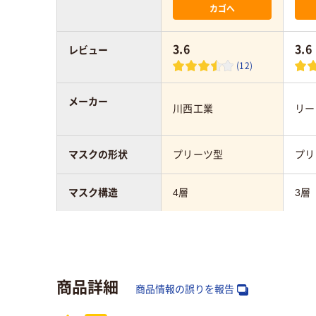
カゴへ
3.6
3.6
レビュー
(12)
メーカー
川西工業
リー
マスクの形状
プリーツ型
プリ
マスク構造
4層
3層
紐タイプ
耳かけ
耳か
アスクル商品環境
商品詳細
スコア
商品情報の誤りを報告