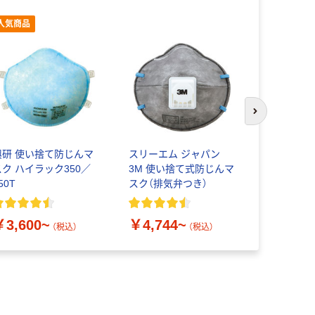
人気商品
次のスライド
興研 使い捨て防じんマ
スリーエム ジャパン
スリーエム
スク ハイラック350／
3M 使い捨て式防じんマ
3M 使い
50T
スク（排気弁つき）
スク 8511-
￥3,600~
￥4,744~
￥4,948
（税込）
（税込）