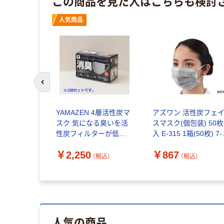
この商品を見た人はこちらも検討
人気商品
前のスライドへ
YAMAZEN 4層活性炭マ
アズワン 活性炭フェ
スク 気になる臭いを活
スマスク(個包装) 50枚
性炭フィルターが低減
入 E-315 1箱(50枚) 7-
個包装 50枚入×2箱
7520-01（直送品）
￥2,250
￥867
YKM4-50*2 1セット2箱
（税込）
（税込）
組（直送品）
人気の商品