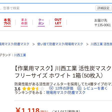
詳細設定
お届け先
〒135-0061
場用マスク/防塵マスク
使い捨て防塵マスク/現場用マスク
川西工業 活性
ブランド
川西工業
【作業用マスク】 川西工業 活性炭マスク 4
フリーサイズ ホワイト 1箱（50枚入）
防臭性能がある活性炭フィルターを採用してた4層タイプのマ
3.6
12件の評価
レビューを書く
ランキングをみる
現場用マスク/防塵マスク
￥1,118
／￥1,017（税抜き）