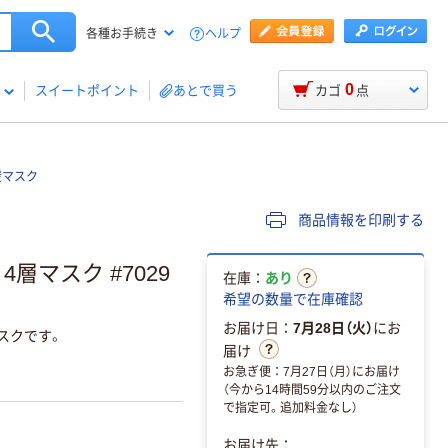
ヘルプ
各種お手続き
0
スイートポイント
あとで買う
カゴ
点
炭マスク
商品情報を印刷する
層マスク #7029
在庫：
あり
希望の数量で在庫確認
お届け日：
7月28日（火）
にお
スクです。
届け
お急ぎ便：7月27日（月）にお届け
（今から14時間59分以内のご注文
で指定可。追加料金なし）
お届け先：