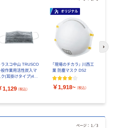
オリジナル
次のスライド
トラスコ中山 TRUSCO
「現場のチカラ」 川西工
【防塵マスク
一般作業用活性炭入マ
業 防塵マスク DS2
ム・ジェイ
スク(耳掛けタイプ)4層
マスク30枚入
フリーサイズ (50枚入)
白 1箱（30
￥1,918~
￥1,129
￥1,480
EM4C-50 1箱(50枚)
（税込）
（税込）
（直送品）
ページ：
1
／
3