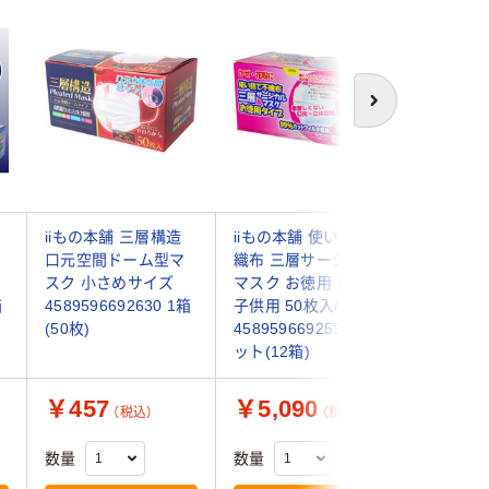
オ
次へ
iiもの本舗 三層構造
iiもの本舗 使い捨て不
【作業用マ
口元空間ドーム型マ
織布 三層サージカル
工業 「
スク 小さめサイズ
マスク お徳用 女性・
3層マスク
箱
4589596692630 1箱
子供用 50枚入/箱
1セット（
(50枚)
4589596692593 1セ
枚×10箱
ット(12箱)
オリジナ
￥457
￥5,090
￥3,7
（税込）
（税込）
数量
数量
数量