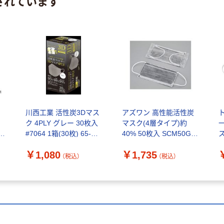
されています
イ
川西工業 活性炭3Dマス
アズワン 高性能活性炭
ク 4PLY グレー 30枚入
マスク(4層タイプ)約
#7064 1箱(30枚) 65-
40% 50枚入 SCM50G 1
8998-21（直送品）
箱(50枚) 4-4974-01（直
￥1,080
￥1,735
送品）
T
（税込）
（税込）