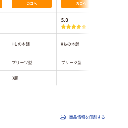
カゴへ
カゴへ
5.0
3.6
(1)
iiもの本舗
iiもの本舗
川西工業
プリーツ型
プリーツ型
プリーツ
3層
耳かけ
30
商品情報を印刷する