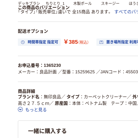
デッキブラシ
ちりとり_1
木製ポール
スキージー
ほう
この商品のバリエーション
「タイプ」「販売単位」違いで 全15商品 あります。
すべてのバ
配送オプション
￥385
時間帯指定 指定可
置き場所指定 利用
（税込）
お申込番号：1365230
メーカー：良品計画
／型番：15259625
／JANコード：455034
商品詳細
ブランド名
無印良品
／
タイプ
カーペットクリーナー
／
外
高さ２７.５ｃｍ
／
原産国
本体：ベトナム製 テープ：中国
もっと見る
一緒に購入する