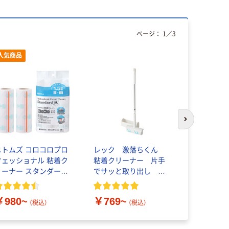
ページ：
1
／
3
人気商品
次のスライド
ニトムズ コロコロプロ
レック 激落ちくん
レック 
フェッショナル 粘着ク
粘着クリーナー 片手
激コロ カ
リーナー スタンダード
でサッと取り出し 本
リーナー 
テープ幅160mm カーペ
体ケース付き （ショー
消スゴ技カ
ット用 スカットカット
ト/伸縮） シンプルデザ
り位置がわ
￥980~
￥769~
￥453~
イン
印刷
（税込）
（税込）