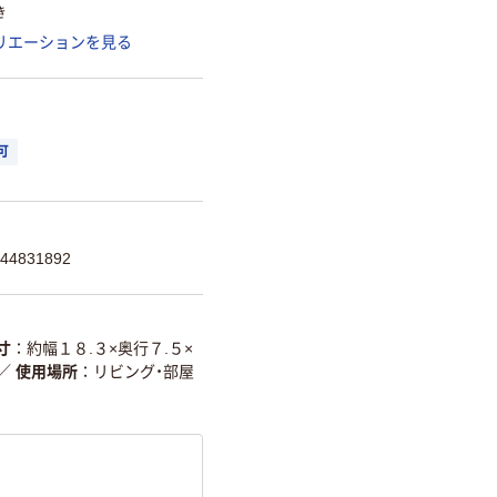
き
リエーションを見る
可
4831892
寸
約幅１８.３×奥行７.５×
／
使用場所
リビング・部屋