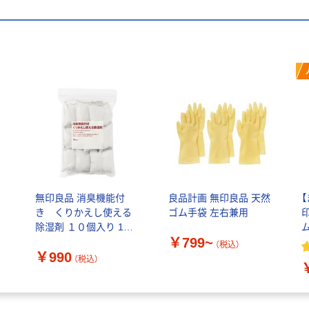
ァ
無印良品 消臭機能付
良品計画 無印良品 天然
き くりかえし使える
ゴム手袋 左右兼用
除湿剤 １０個入り 1袋
￥799~
良品計画
幅
（税込）
￥990
4
（税込）