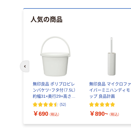
人気の商品
前のスライドへ
無印良品 ポリプロピレ
無印良品 マイクロフ
ンバケツ・フタ付（7.5L）
イバーミニハンディモ
約幅31×奥行29×高さ
ップ 良品計画
20cm 良品計画
(
52
)
￥690
￥890~
（税込）
（税込）