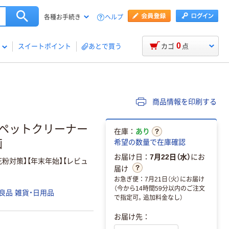
ヘルプ
各種お手続き
0
スイートポイント
あとで買う
カゴ
点
商品情報を印刷する
ーペットクリーナー
在庫：
あり
画
希望の数量で在庫確認
お届け日：
7月22日（水）
にお
花粉対策】【年末年始】【レビュ
届け
お急ぎ便：7月21日（火）にお届け
（今から14時間59分以内のご注文
良品 雑貨・日用品
で指定可。追加料金なし）
お届け先：