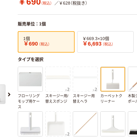
￥690
／￥628（税抜き）
（税込）
販売単位：1個
1個
￥669.3×10個
￥690
￥6,693
（税込）
（税込）
タイプを選択
フローリング
スキージー用/
スキージー用
カーペットク
木製
モップ用ケー
替えスポンジ
替えヘラ
リーナー
ポー
ス