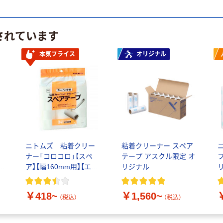
されています
本気プライス
オリジナル
ン
ニトムズ 粘着クリー
粘着クリーナー スペア
ー
ナー「コロコロ」【スペ
テープ アスクル限定 オ
じ
ア】【幅160mm用】【エコ
リジナル
】
ノミー】
￥418~
￥1,560~
（税込）
（税込）