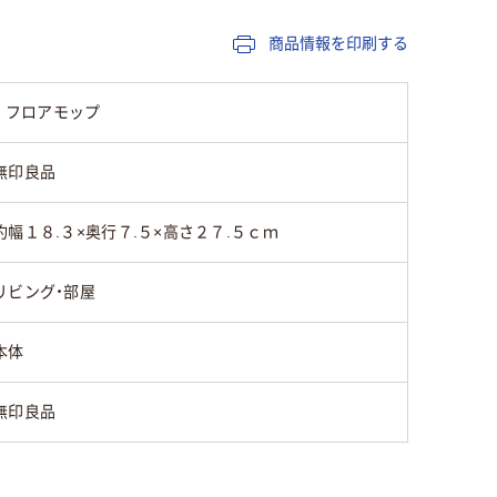
商品情報を印刷する
 フロアモップ
無印良品
約幅１８.３×奥行７.５×高さ２７.５ｃｍ
リビング・部屋
本体
無印良品