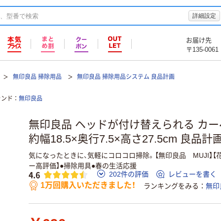
詳細設定
お届け先
〒135-0061
無印良品 掃除用品
無印良品 掃除用品システム 良品計画
ランド
無印良品
無印良品 ヘッドが付け替えられる カ
約幅18.5×奥行7.5×高さ27.5cm 良品計
気になったときに、気軽にコロコロ掃除。【無印良品 MUJI】【
ー高評価】●掃除用具●春の生活応援
4.6
202件の評価
レビューを書く
1万回購入いただきました！
ランキングをみる
無印