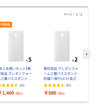
ページ：
1
／
2
人気商品
次のスライド
【まとめ買いセット】無
無印良品 ウレタンフォ
無印良品 
印良品 ウレタンフォー
ーム三層バススポンジ
プ粉洗剤用
ム三層バススポンジ 約
約幅7×奥行14.5×高さ
250mL 1
7×奥行14.5×高さ
4.5cm 2個 良品計画
品計画
(
34
)
(
34
)
￥580
.5cm 5個 良品計画
（
￥1,400
￥580
（税込）
（税込）