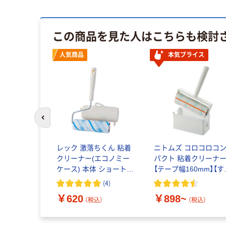
この商品を見た人はこちらも検討
人気商品
本気プライス
前のスライドへ
レック 激落ちくん 粘着
ニトムズ コロコロコ
クリーナー(エコノミー
パクト 粘着クリーナ
ケース) 本体 ショート
【テープ幅160mm】【す
S00493 1本
塗り】【スカットカット
(
4
)
【カーペット用】
￥620
￥898~
（税込）
（税込）