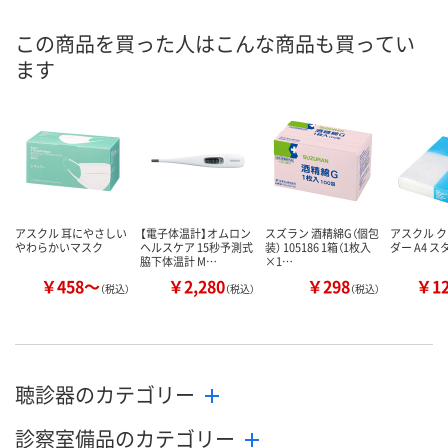
8月11日（火）
8月11日（火）
8月11日（火）
お届け日
この商品を買った人はこんな商品も買ってい
ます
数量
数量
数量
カゴへ
カゴへ
カ
アスクル 耳にやさしい
【電子体温計】オムロン
スズラン 酒精綿G（個包
アスクル 
やわらかいマスク
ヘルスケア 15秒予測式
装） 105186 1箱（1枚入
ダー A4 
脇下体温計 M…
×1…
￥458～
￥2,280
￥298
￥1
（税込）
（税込）
（税込）
聴診器のカテゴリー
診察室備品のカテゴリー