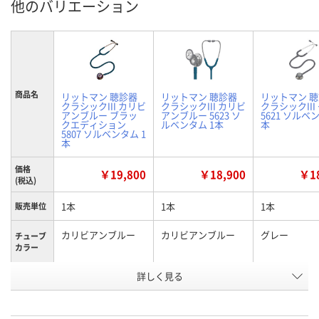
他のバリエーション
商品名
リットマン 聴診器
リットマン 聴診器
リットマン 
クラシックIII カリビ
クラシックIII カリビ
クラシックIII
アンブルー ブラッ
アンブルー 5623 ソ
5621 ソルベ
クエディション
ルベンタム 1本
本
5807 ソルベンタム 1
本
価格
￥19,800
￥18,900
￥18
(税込)
1本
1本
1本
販売単位
カリビアンブルー
カリビアンブルー
グレー
チューブ
カラー
お申込番
詳しく見る
RU88359
RU88356
RU88353
号
7点
4点
1点
在庫