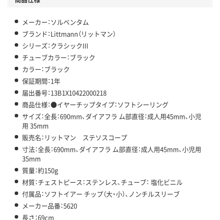
メーカー：ソルベンタム
ブランド：Littmann（リットマン）
シリーズ：クラシックIII
チューブカラー：ブラック
カラー：ブラック
保証期間：1年
届出番号：13B1X10422000218
商品仕様：●イヤーチップタイプ：ソフトシーリング
サイズ：全長：690mm、ダイアフラ ム部直径：成人用45mm、小児
用 35mm
販売名：リットマン ステソスコープ
寸法：全長：690mm、ダイアフラ ム部直径：成人用45mm、小児用
35mm
質量：約150g
材質：チェストピース：ステンレス、チューブ： 塩化ビニル
付属品：ソフトイアー チップ（大・小）、ノンチルスリーブ
メーカー品番：5620
長さ：69cm