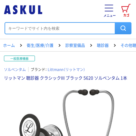
カゴ
メニュー
ホーム
衛生/医療/介護
診察室備品
聴診器
その他
一般医療機器
ソルベンタム
ブランド：
Littmann（リットマン）
リットマン 聴診器 クラシックIII ブラック 5620 ソルベンタム 1本