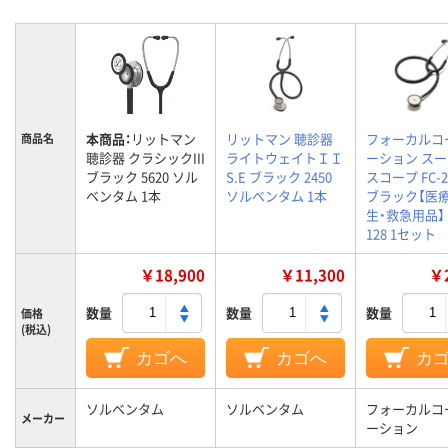
本商品：
リットマン
リットマン 聴診器
フォーカルコ
商品名
聴診器 クラシックIII
ライトウェイトＩＩ
ーション ス
ブラック 5620 ソル
S.E ブラック 2450
スコープ FC-2
ベンタム 1本
ソルベンタム 1本
ブラック【医療
生・救急用品】 
128 1セット
￥18,900
￥11,300
￥2
数量
数量
数量
価格
(税込)
カゴへ
カゴへ
カ
ソルベンタム
ソルベンタム
フォーカルコ
メーカー
ーション