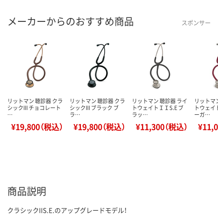
メーカーからのおすすめ商品
スポンサー
リットマン 聴診器 クラ
リットマン 聴診器 クラ
リットマン 聴診器 ライ
リットマン
シックIII チョコレート
シックIII ブラック ブ
トウェイトＩＩS.E ブ
トウェイト
…
ラ…
ラッ…
ーガ…
¥19,800（税込）
¥19,800（税込）
¥11,300（税込）
¥11,
商品説明
クラシックIIS.E.のアップグレードモデル！