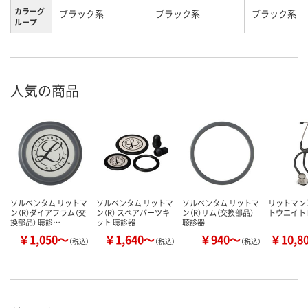
カラーグ
ブラック系
ブラック系
ブラック系
ループ
人気の商品
ソルベンタム リットマ
ソルベンタム リットマ
ソルベンタム リットマ
リットマン 
ン（R）ダイアフラム（交
ン（R） スペアパーツキ
ン（R）リム（交換部品）
トウエイトII 
換部品） 聴診…
ット 聴診器
聴診器
￥1,050～
￥1,640～
￥940～
￥10,8
（税込）
（税込）
（税込）