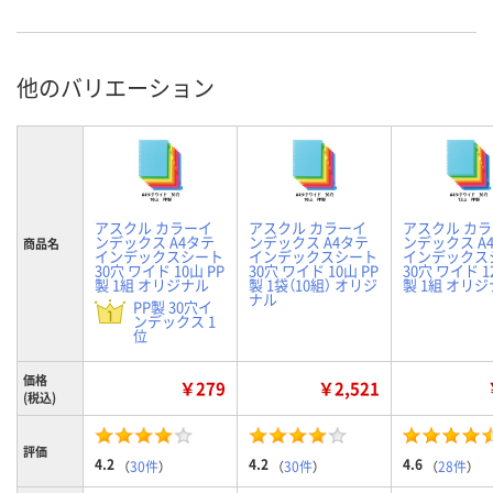
他のバリエーション
アスクル カラーイ
アスクル カラーイ
アスクル カ
ンデックス A4タテ
ンデックス A4タテ
ンデックス A
商品名
インデックスシート
インデックスシート
インデックス
30穴 ワイド 10山 PP
30穴 ワイド 10山 PP
30穴 ワイド 1
製 1組 オリジナル
製 1袋（10組） オリジ
製 1組 オリ
ナル
PP製 30穴イ
ンデックス 1
位
価格
￥279
￥2,521
(税込)
評価
4.2
4.2
4.6
（
30件
）
（
30件
）
（
28件
）