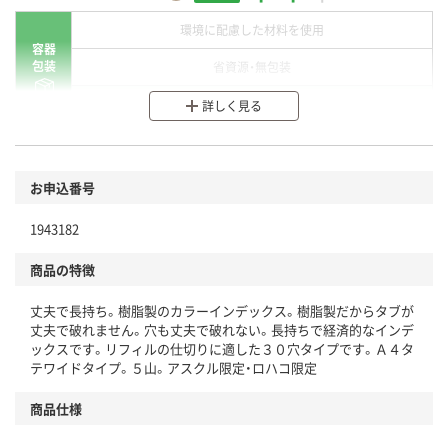
環境に配慮した材料を使用
容器
包装
省資源・無包装
分別・リサイクルしやすい設計
詳しく見る
環境に配慮した材料を使用
商品
お申込番号
本体
省資源・省エネ・節水
1943182
分別・リサイクルしやすい設計
商品の特徴
独自の回収スキームがある
丈夫で長持ち。樹脂製のカラーインデックス。樹脂製だからタブが
仕組
アスクルで資源循環している
丈夫で破れません。穴も丈夫で破れない。長持ちで経済的なインデ
ックスです。リフィルの仕切りに適した３０穴タイプです。Ａ４タ
温室効果ガスなどの削減
テワイドタイプ。５山。アスクル限定・ロハコ限定
この商品の環境配慮ポイントです。下記商品詳細「
商品仕様
アスクル商品環境スコア詳細／加点項目
」で確認できます。