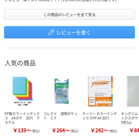
この商品のレビューを全て見る
レビューを書く
人気の商品
PP製カラーインデック
コレクト 透明ポケッ
テージー カラーインデ
キングジム
ス A4タテ 30穴 ア
ト ＣＦ
ックスPP A4 30穴
ックスポケ
スクル
5色5山
￥139～
￥264～
￥242～
￥8
（税込）
（税込）
（税込）