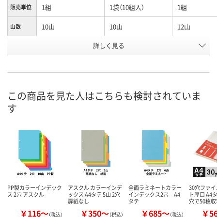
1組
1袋（10組入）
1組
販売単位
10山
10山
12山
山数
お申込番
詳しく見る
1943208
2010089
1943217
号
あり
あり
あり
在庫
8月8日（土）
8月8日（土）
8月8日（土）
お届け日
この商品を見た人はこちらも検討されていま
す
数量
数量
数量
カゴへ
カゴへ
カ
PP製カラーインデック
アスクル カラーインデ
全面ラミネートカラー
30穴ファ
ス 2穴 アスクル
ックス A4タテ 5山 2穴
インデックス2穴 A4
ト厚口 A4
扉紙なし
タテ
穴で50枚
￥116～
￥350～
￥685～
￥5
（税込）
（税込）
（税込）