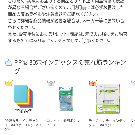
このため、実際にお届けする商品とサイト上の商品情報の表記
が異なる場合がございますので、ご使用前には必ずお届けした
商品の商品ラベルや注意書きをご確認ください。
さらに詳細な商品情報が必要な場合は、メーカー等にお問い合
わせください。
また、販売単位における「セット」表記は、箱でのお届けをお約束
するものではありません。あらかじめご了承ください。
PP製 30穴インデックスの売れ筋ランキン
グ
PP製カラーインデック
コレクト 透明ポケッ
テージー カラーインデッ
プ
ス A4タテ 30穴 アス
ト ＣＦ
クスPP A4 30穴
10
クル