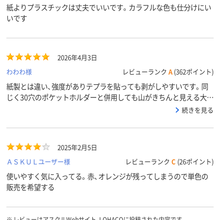
紙よりプラスチックは丈夫でいいです。カラフルな色も仕分けにい
いです
2026年4月3日
わわわ様
レビューランク
A
(362ポイント)
紙製とは違い、強度がありテプラを貼っても剥がしやすいです。同
じく30穴のポケットホルダーと併用しても山がきちんと見える大き
さです。個人的に色がはっきりしているのでイメージに合わせて使
続きを見る
いやすいです。
2025年2月5日
ＡＳＫＵＬユーザー様
レビューランク
C
(26ポイント)
使いやすく気に入ってる。赤、オレンジが残ってしまうので単色の
販売を希望する
※
レビューはアスクルWebサイト、LOHACOに投稿された内容です。