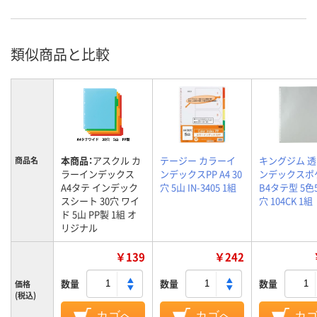
類似商品と比較
本商品：
アスクル カ
テージー カラーイ
キングジム 
商品名
ラーインデックス
ンデックスPP A4 30
ンデックスポ
A4タテ インデック
穴 5山 IN-3405 1組
B4タテ型 5色5
スシート 30穴 ワイ
穴 104CK 1組
ド 5山 PP製 1組 オ
リジナル
￥139
￥242
数量
数量
数量
価格
(税込)
カゴへ
カゴへ
カ