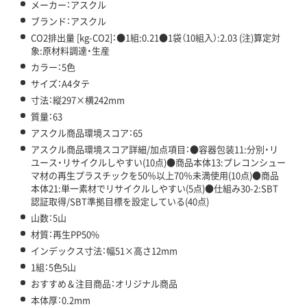
メーカー：アスクル
ブランド：アスクル
CO2排出量 [kg-CO2]：●1組:0.21●1袋（10組入）:2.03 (注)算定対
象:原材料調達・生産
カラー：5色
サイズ：A4タテ
寸法：縦297×横242mm
質量：63
アスクル商品環境スコア：65
アスクル商品環境スコア詳細/加点項目：●容器包装11:分別・リ
ユース・リサイクルしやすい(10点)●商品本体13:プレコンシュー
マ材の再生プラスチックを50％以上70％未満使用(10点)●商品
本体21:単一素材でリサイクルしやすい(5点)●仕組み30-2:SBT
認証取得/SBT準拠目標を設定している(40点)
山数：5山
材質：再生PP50%
インデックス寸法：幅51×高さ12mm
1組：5色5山
おすすめ＆注目商品：オリジナル商品
本体厚：0.2mm