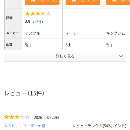
評価
3.8
（
15件
）
アスクル
テージー
キングジム
メーカー
5山
5山
5山
山数
詳しく見る
A4タテ
A4
B4タテ
サイズ
タテ
タテ
タテ
向き
30穴
30穴
36穴
穴数
アスクル
レビュー（15件）
商品環境
65
スコア
2026年4月20日
ＡＳＫＵＬユーザーｍ様
レビューランク
S
(542ポイント)