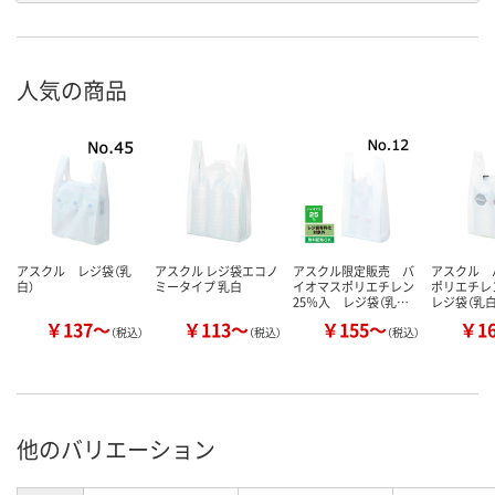
人気の商品
アスクル レジ袋（乳
アスクル レジ袋エコノ
アスクル限定販売 バ
アスクル 
白）
ミータイプ 乳白
イオマスポリエチレン
ポリエチレ
25％入 レジ袋（乳…
レジ袋（乳白
￥137～
￥113～
￥155～
￥1
（税込）
（税込）
（税込）
他のバリエーション