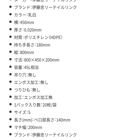
ブランド：伊藤忠リーテイルリンク
カラー：乳白
横：450mm
厚さ：0.020mm
材質：ポリエチレン（HDPE）
持ち手長さ：180mm
縦：800mm
寸法：800×450×200mm
容量：45L相当
吊り穴：無し
エンボス加工：無し
つりひも：無し
加工：エンボス加工無
1パック入り数：20枚/袋
サイズ：S
長さ(mm)：ベロ部長さ：140mm
マチ幅：200mm
ブランド：伊藤忠リーテイルリンク