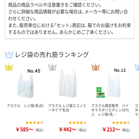
商品の商品ラベルや注意書きをご確認ください。
さらに詳細な商品情報が必要な場合は、メーカー等にお問い合
わせください。
また、販売単位における「セット」表記は、箱でのお届けをお約束
するものではありません。あらかじめご了承ください。
レジ袋の売れ筋ランキング
アスクル レジ袋（乳白）
アスクル レジ袋エコノミ
アスクル限定販売 バイ
ゴ
ータイプ 乳白
オマスポリエチレン25％
タ
入 レジ袋（乳…
マ
￥585～
￥442～
￥212～
（税込）
（税込）
（税込）