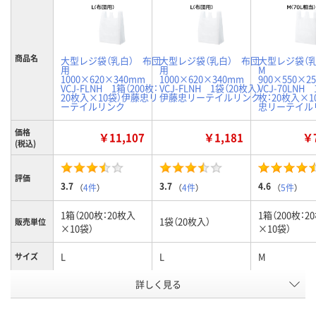
商品名
大型レジ袋（乳白） 布団
大型レジ袋（乳白） 布団
大型レジ袋（
用
用
M
1000×620×340mm
1000×620×340mm
900×550
VCJ-FLNH 1箱（200枚：
VCJ-FLNH 1袋（20枚入）
VCJ-70LNH 
20枚入×10袋）伊藤忠リ
伊藤忠リーテイルリンク
枚：20枚入×1
ーテイルリンク
忠リーテイル
価格
￥11,107
￥1,181
￥7
(税込)
評価
3.7
3.7
4.6
（
4件
）
（
4件
）
（
5件
）
1箱（200枚：20枚入
1箱（200枚：2
1袋（20枚入）
販売単位
×10袋）
×10袋）
L
L
M
サイズ
お申込番
詳しく見る
2007109
1947566
2060474
号