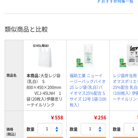
おすすめ特集一覧
類似商品と比較
本商品：
大型レジ袋
福助工業 ニューイ
レジ袋弁当用
商品名
（乳白） S
ージーバッグバイオ
オマスポリエ
800×450×200mm
25 レジ袋（乳白）バ
25%配合 乳白 
VCJ-45LNH 1
イオマス25%配合 S
（100枚入） 
袋（20枚入）伊藤忠リ
サイズ 12号 1袋（100
ーテイルリン
ーテイルリンク
枚入）
￥558
￥256
数量
数量
数量
価格
(税込)