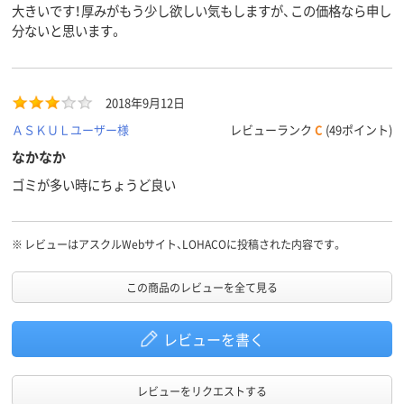
無し
加工あり
無し
大きいです！厚みがもう少し欲しい気もしますが、この価格なら申し
加工
分ないと思います。
無し
つりひも
ポリエチレン
材質
（HDPE）
2018年9月12日
ＡＳＫＵＬユーザー様
レビューランク
C
(49ポイント)
なかなか
ゴミが多い時にちょうど良い
※
レビューはアスクルWebサイト、LOHACOに投稿された内容です。
この商品のレビューを全て見る
レビューを書く
レビューをリクエストする