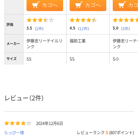
カゴへ
カゴへ
カ
評価
3.5
4.5
5.0
（
2件
）
（
12件
）
（
3件
）
伊藤忠リーテイルリ
福助工業
伊藤忠リーテ
メーカー
ンク
ンク
SS
SS
S小
サイズ
カラータ
乳白
乳白
イプ
0.020mm
0.012ｍｍ
厚さ
レビュー（2件）
カラーグ
ホワイト系
ホワイト系
ホワイト系
ループ
200mm
110ｍｍ
165mm
マチ幅
2024年12月6日
無し
あり
吊り穴
らっぴー様
レビューランク
S
(807ポイント)
エンボス