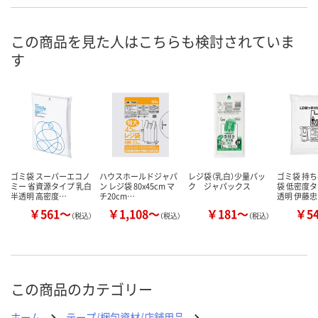
5点
あり
入荷待ち
在庫
ご注文後、お
この商品を見た人はこちらも検討されていま
8月8日（土）
8月8日（土）
ついてご連絡
お届け日
す
ます
数量
数量
数量
カゴへ
カゴへ
カ
ゴミ袋 スーパーエコノ
ハウスホールドジャパ
レジ袋（乳白）少量パッ
ゴミ袋 持
ミー 省資源タイプ 乳白
ン レジ袋 80x45cm マ
ク ジャパックス
袋 低密度タ
半透明 高密度…
チ20cm…
透明 伊藤
￥561～
￥1,108～
￥181～
￥5
（税込）
（税込）
（税込）
この商品のカテゴリー
ホーム
テープ/梱包資材/店舗用品