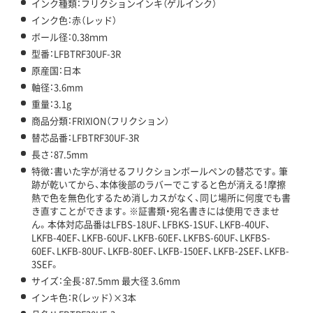
インク種類：フリクションインキ（ゲルインク）
インク色：赤（レッド）
ボール径：0.38ｍｍ
型番：LFBTRF30UF-3R
原産国：日本
軸径：3.6mm
重量：3.1g
商品分類：FRIXION（フリクション）
替芯品番：LFBTRF30UF-3R
長さ：87.5mm
特徴：書いた字が消せるフリクションボールペンの替芯です。筆
跡が乾いてから、本体後部のラバーでこすると色が消える！摩擦
熱で色を無色化するため消しカスがなく、同じ場所に何度でも書
き直すことができます。※証書類・宛名書きには使用できませ
ん。本体対応品番はLFBS-18UF、LFBKS-1SUF、LKFB-40UF、
LKFB-40EF、LKFB-60UF、LKFB-60EF、LKFBS-60UF、LKFBS-
60EF、LKFB-80UF、LKFB-80EF、LKFB-150EF、LKFB-2SEF、LKFB-
3SEF。
サイズ：全長：87.5mm 最大径 3.6mm
インキ色：R（レッド）×3本