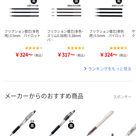
フリクション替芯(多色
フリクション替芯(多色・
フリクション替芯(単色
サ
用) 0.5mm パイロット
スリム0.38用) 0.38mm
用) 0.5mm パイロット
ク
パ…
￥324～
￥317～
￥324～
（税込）
（税込）
（税込）
ランキングをもっと見る
メーカーからのおすすめ商品
スポンサー