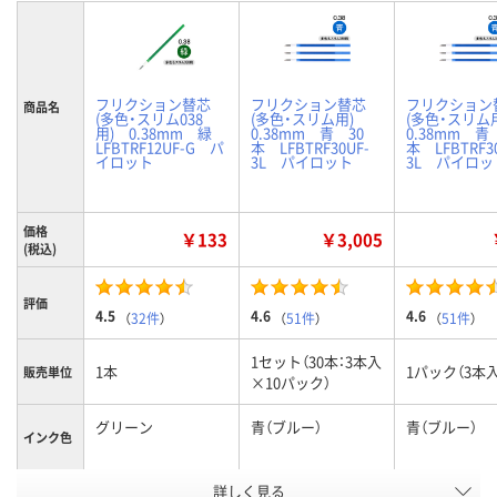
フリクション替芯
フリクション替芯
フリクション
商品名
(多色・スリム038
(多色・スリム用)
(多色・スリ
用) 0.38mm 緑
0.38mm 青 30
0.38mm 青
LFBTRF12UF-G パ
本 LFBTRF30UF-
本 LFBTRF3
イロット
3L パイロット
3L パイロッ
価格
￥133
￥3,005
(税込)
評価
4.5
4.6
4.6
（
32件
）
（
51件
）
（
51件
）
1セット（30本：3本入
1本
1パック（3本入
販売単位
×10パック）
グリーン
青（ブルー）
青（ブルー）
インク色
お申込番
詳しく見る
2885922
1961028
8402040