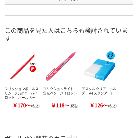
号
あり
あり
あり
在庫
8月11日（火）
8月11日（火）
8月11日（火）
お届け日
この商品を見た人はこちらも検討されていま
す
数量
数量
数量
カゴへ
カゴへ
カ
フリクションボールス
フリクションライト
アスクル クリアーホル
リム 0.38mm パイ
蛍光ペン パイロット
ダー A4 スタンダード
ロット ボールペ…
￥170～
￥118～
￥126～
（税込）
（税込）
（税込）