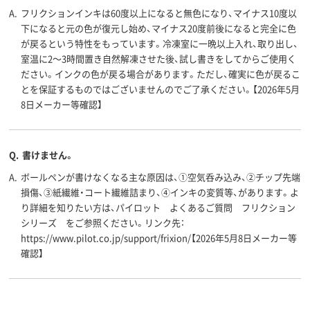
A.
フリクションインキは60度以上になると無色になり、マイナス10度以
下になると元の色が復元し始め、マイナス20度前後になると完全に色
が戻るという特性をもっています。冷凍室に一晩以上入れ、取り出し、
室温に2～3時間置き自然解凍させた後、試し書きをしてからご使用く
ださい。インクの色が戻る場合があります。ただし、確実に色が戻るこ
とを保証するものではございませんのでご了承ください。【2026年5月
8日メーカー等確認】
Q.
書けません。
A.
ボールペンが書けなくなる主な原因は、①空気呑み込み、②チップ先端
損傷、③紙繊維・コート繊維詰まり、④インキの変質等、があります。よ
り詳細を知りたい方は、パイロット よくあるご質問 フリクション
シリーズ をご参照ください。リンク先：
https://www.pilot.co.jp/support/frixion/【2026年5月8日メーカー等
確認】