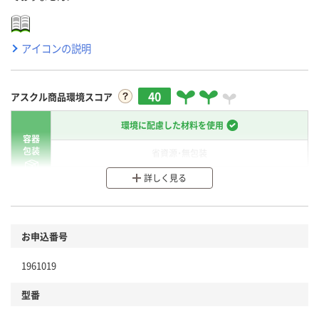
アイコンの説明
40
アスクル商品環境スコア
環境に配慮した材料を使用
容器
包装
省資源・無包装
詳しく見る
分別・リサイクルしやすい設計
環境に配慮した材料を使用
商品
お申込番号
本体
省資源・省エネ・節水
1961019
分別・リサイクルしやすい設計
型番
独自の回収スキームがある