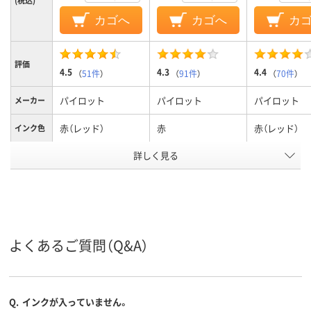
(税込)
カゴへ
カゴへ
カ
評価
4.5
4.3
4.4
（
51件
）
（
91件
）
（
70件
）
パイロット
パイロット
パイロット
メーカー
赤（レッド）
赤
赤（レッド）
インク色
詳しく見る
0.38mm、0.38ｍｍ
0.5mm
0.5mm、0.5
ボール径
3.6mm
3.6mm
6.0mm
軸径
フリクションインキ
ゲル
フリクション
インク種
類
（ゲルインク）
（ゲルインク）
よくあるご質問（Q&A）
アスクル
商品環境
40
45
45
スコア
Q.
インクが入っていません。