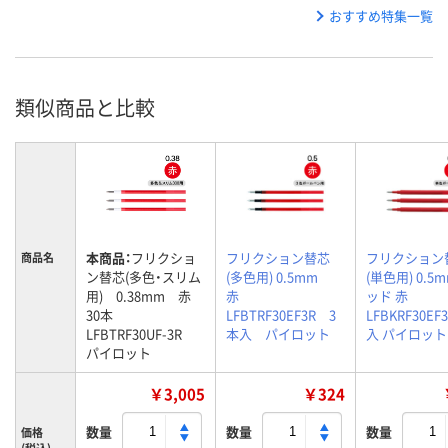
おすすめ特集一覧
類似商品と比較
本商品：
フリクショ
フリクション替芯
フリクション
商品名
ン替芯(多色・スリム
(多色用) 0.5mm
(単色用) 0.5
用) 0.38mm 赤
赤
ッド 赤
30本
LFBTRF30EF3R 3
LFBKRF30EF
LFBTRF30UF-3R
本入 パイロット
入 パイロット
パイロット
￥3,005
￥324
数量
数量
数量
価格