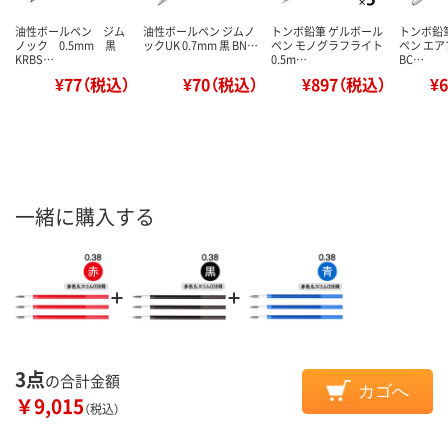
油性ボールペン ジム
油性ボールペン ジムノ
トンボ鉛筆 ゲルボール
トンボ鉛
ノック 0.5mm 黒
ックUK 0.7mm 黒 BN…
ペン モノグラフライト
ペン エア
KRBS…
0.5m…
BC…
¥77（税込）
¥70（税込）
¥897（税込）
¥
一緒に購入する
3点
の合計金額
カゴへ
￥9,015
（税込）