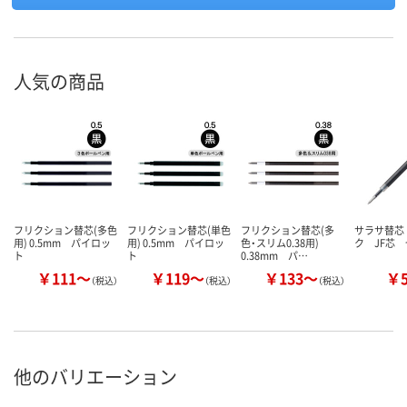
人気の商品
フリクション替芯(多色
フリクション替芯(単色
フリクション替芯(多
サラサ替芯
用) 0.5mm パイロッ
用) 0.5mm パイロッ
色・スリム0.38用)
ク JF芯
ト
ト
0.38mm パ…
￥111～
￥119～
￥133～
￥
（税込）
（税込）
（税込）
他のバリエーション