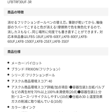
LFBTRF30UF-3R
仕組
アスクルで資源循環している
商品の特徴
温室効果ガスなどの削減
消せるフリクションボールペンの替え芯。筆跡が乾いてから、軸後
この商品の環境配慮ポイントです。下記商品詳細「
部のラバーでこすると色が消える！摩擦熱で色を無色化するので、
アスクル商品環境スコア詳細／加点項目
」で確認できます。
消しカスもなく、同じ場所に何度でも書き直すことができます。対
応本体品番はLFBS-18UF,LKFB-60EF,LKFB-80EF,LKFB-
60UF,LKFB-150EF,LKFB-2SEF,LKFB-3SEF
商品仕様
メーカー：パイロット
ブランド：FRIXION（フリクション）
シリーズ：フリクションボール
アスクル商品環境スコア：40
アスクル商品環境スコア詳細/加点項目：●容器包装3:古紙パルプ
などの再生材を70％以上100％未満使用(20点)●容器包装11:分
別・リユース・リサイクルしやすい(10点)●仕組み30-1:温室効果
ガスの削減に取り組んでいる(10点)
カラー：赤インク