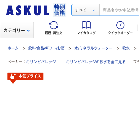
すべて
カテゴリー
履歴・再注文
マイカタログ
クイックオーダー
ホーム
飲料/食品/ギフト/お酒
水/ミネラルウォーター
軟水
メーカー
キリンビバレッジ
キリンビバレッジの軟水を全て見る
ブ
本気プライス