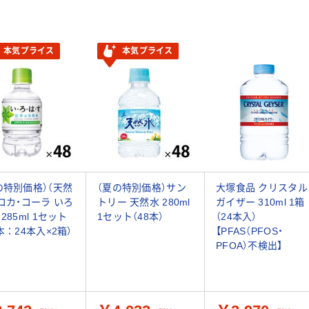
本気プライス
本気プライス
の特別価格）（天然
（夏の特別価格）サン
大塚食品 クリスタル
 コカ・コーラ いろ
トリー 天然水 280ml
ガイザー 310ml 1箱
285ml 1セット
1セット（48本）
（24本入）
8本：24本入×2箱）
【PFAS（PFOS・
PFOA）不検出】