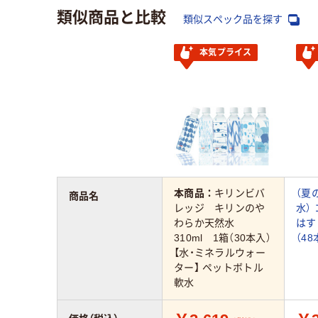
類似商品と比較
類似スペック品を探す
本気プライス
本商品：
キリンビバ
（夏
商品名
レッジ キリンのや
水）
わらか天然水
はす 
310ml 1箱（30本入）
（4
【水・ミネラルウォー
ター】 ペットボトル
軟水