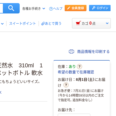
ヘルプ
各種お手続き
0
スイートポイント
あとで買う
カゴ
点
商品情報を印刷する
水 310ml 1
在庫：
あり
ペットボトル 軟水
希望の数量で在庫確認
お届け日：
8月1日（土）
にお届
にもちょうどいいサイズ。
け
お急ぎ便：7月31日（金）にお届け
水
（今から14時間59分以内のご注文
で指定可。追加料金なし）
お届け先：