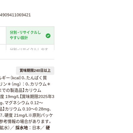
09411069421
分別・リサイクルし
やすい設計
分別・リサイクルしやす
い設計
温室効果ガスなどの
賞味期限240日以上
削減
ギー（kcal）0、たんぱく質
詳細「
アスクル商品環境スコ
1、リン＊（mg）：0、カリウム＊
2月までの製造品】カリウム
硬度 19mg/L【賞味期限2025年3
mg、マグネシウム 0.12～
品】カリウム 0.10～0.28mg、
7.7、硬度 21mg/L※原則パッケ
は参考情報の場合があります。
（鉱水）
／
採水地
日本
／
硬