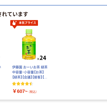
されています
本気プライス
ネ
伊藤園 おーいお茶 緑茶
ト
中容量・小容量【お茶】
【緑茶】【会議】【接客】【ペ
ットボトル】
￥607~
（税込）