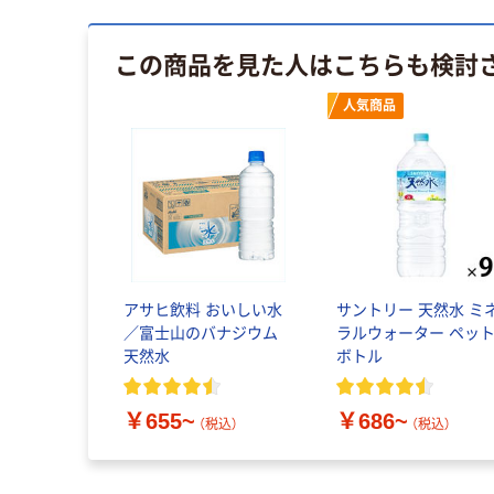
この商品を見た人はこちらも検討
人気商品
アサヒ飲料 おいしい水
サントリー 天然水 ミ
／富士山のバナジウム
ラルウォーター ペッ
天然水
ボトル
￥655~
￥686~
（税込）
（税込）