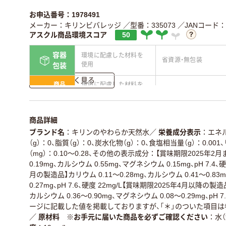
お申込番号：1978491
メーカー：キリンビバレッジ
／型番：335073
／JANコード：49
アスクル商品環境スコア
50
容器
環境に配慮した材料を
省資源・無包装
使用
包装
詳しく見る
商品
環境に配慮した材料を
省資源・省エネ・節水
本体
使用
独自の回収スキームが
アスクルで資源循環し
仕組
商品詳細
ある
ている
ブランド名
キリンのやわらか天然水
／
栄養成分表示
エネル
この商品の環境配慮ポイントです。詳しくはページ下部の商品
（g）：0、脂質（g）：0、炭水化物（g）：0、食塩相当量（g）：0.00
ア詳細／加点項目
」で確認できます。
（mg）：0.10～0.28、その他の表示成分：【賞味期限2025年
0.19mg、カルシウム 0.55mg、マグネシウム 0.15mg、pH 7.4、
月の製造品】カリウム 0.11～0.28mg、カルシウム 0.41～0.83
0.27mg、pH 7.6、硬度 22mg/L【賞味期限2025年4月以降の製造
カルシウム 0.36～0.90mg、マグネシウム 0.08～0.29mg、pH 
ージに記載した値を掲載しておりますが、「＊」のついた項目
／
原材料 ※お手元に届いた商品を必ずご確認ください
水