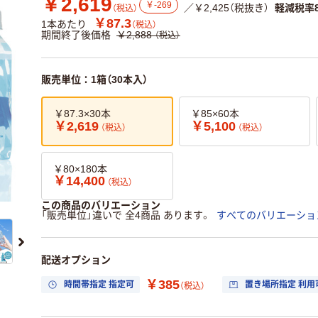
￥2,619
￥-269
／￥2,425（税抜き）
軽減税率
（税込）
￥87.3
1本あたり
（税込）
期間終了後価格
￥2,888
（税込）
販売単位：1箱（30本入）
￥87.3×30本
￥85×60本
￥2,619
￥5,100
（税込）
（税込）
￥80×180本
￥14,400
（税込）
この商品のバリエーション
「販売単位」違いで 全4商品 あります。
すべてのバリエーショ
配送オプション
￥385
時間帯指定 指定可
置き場所指定 利用
（税込）