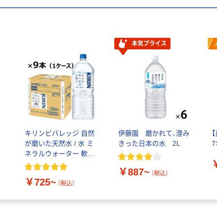
本気プライス
キリンビバレッジ 自然
伊藤園 磨かれて、澄み
が磨いた天然水 / 水 ミ
きった日本の水 2L
ネラルウォーター 軟水
2L 600ml ペットボトル
￥887~
ラベルレス
（税込）
￥725~
（税込）